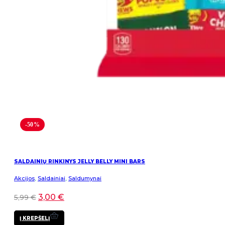
-50%
SALDAINIŲ RINKINYS JELLY BELLY MINI BARS
Akcijos
,
Saldainiai
,
Saldumynai
3,00
€
5,99
€
Į KREPŠELĮ