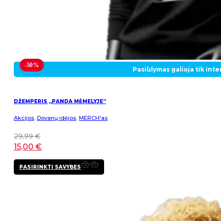
-50%
Pasiūlymas galioja tik int
DŽEMPERIS „PANDA MĖMELYJE”
Akcijos
,
Dovanų idėjos
,
MERCH'as
29,99
€
15,00
€
This
PASIRINKTI SAVYBES
product
has
multiple
variants.
The
options