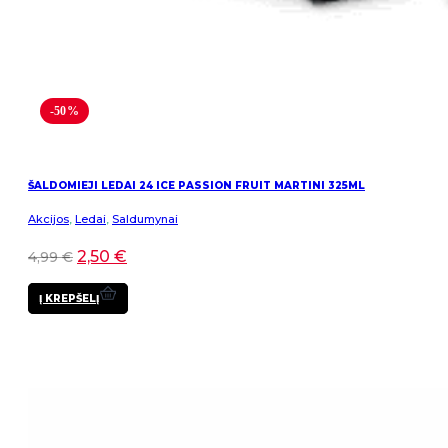
-50%
ŠALDOMIEJI LEDAI 24 ICE PASSION FRUIT MARTINI 325ML
Akcijos
,
Ledai
,
Saldumynai
2,50
€
4,99
€
Į KREPŠELĮ