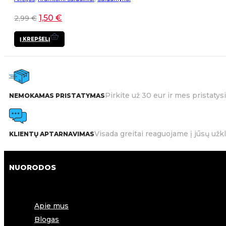
1,50
€
2,99
€
Į KREPŠELĮ
Pirkite už 30 eur ir mes pristat
NEMOKAMAS PRISTATYMAS
Visada greitai reaguojame į jūsų užk
KLIENTŲ APTARNAVIMAS
NUORODOS
Apie mus
Blogas