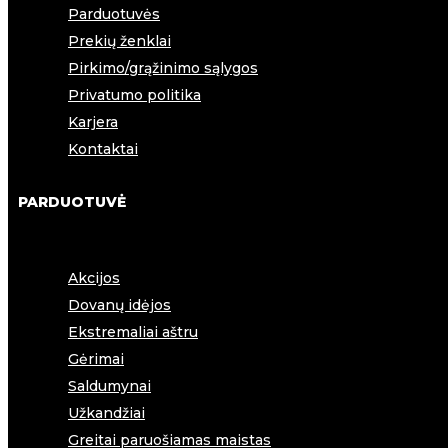
Parduotuvės
Prekių ženklai
Pirkimo/grąžinimo sąlygos
Privatumo politika
Karjera
Kontaktai
PARDUOTUVĖ
Akcijos
Dovanų idėjos
Ekstremaliai aštru
Gėrimai
Saldumynai
Užkandžiai
Greitai paruošiamas maistas