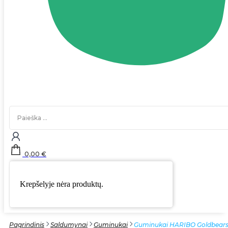
Search
...
0,00
€
Krepšelyje nėra produktų.
Pagrindinis
Saldumynai
Guminukai
Guminukai HARIBO Goldbears 