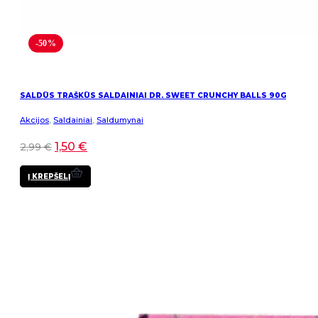
-50%
SALDŪS TRAŠKŪS SALDAINIAI DR. SWEET CRUNCHY BALLS 90G
Akcijos
,
Saldainiai
,
Saldumynai
1,50
€
2,99
€
Į KREPŠELĮ