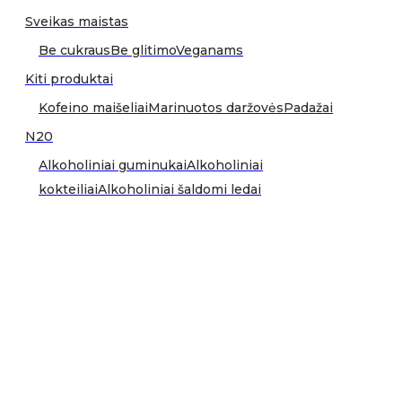
Sveikas maistas
Be cukraus
Be glitimo
Veganams
Kiti produktai
Kofeino maišeliai
Marinuotos daržovės
Padažai
N20
Alkoholiniai guminukai
Alkoholiniai
kokteiliai
Alkoholiniai šaldomi ledai