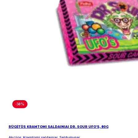
-50%
RŪGŠTŪS KRAMTOMI SALDAINIAI DR. SOUR UFO’S, 80G
Akcijos
,
Kramtomi saldainiai
,
Saldumynai