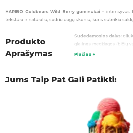
HARIBO Goldbears Wild Berry guminukai
– intensyvus l
tekstūra ir natūraliu, sodriu uogų skoniu, kuris suteikia sa
Sudedamosios dalys:
gliuk
Produkto
glajinės medžiagos (bičių v
Aprašymas
Plačiau +
Akcijos
,
Gumin
KATEGORIJOS:
Jums Taip Pat Gali Patikti: