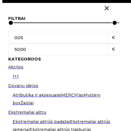
FILTRAI
€
€
KATEGORIJOS
Akcijos
1+1
Dovanų idėjos
Atributika ir aksesuarai
MERCH'as
Mystery
box
Žaislai
Ekstremaliai aštru
Ekstremaliai aštrūs padažai
Ekstremaliai aštrūs
ramenai
Ekstremaliai aštrūs traškučiai