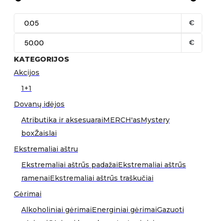
€
€
KATEGORIJOS
Akcijos
1+1
Dovanų idėjos
Atributika ir aksesuarai
MERCH'as
Mystery
box
Žaislai
Ekstremaliai aštru
Ekstremaliai aštrūs padažai
Ekstremaliai aštrūs
ramenai
Ekstremaliai aštrūs traškučiai
Gėrimai
Alkoholiniai gėrimai
Energiniai gėrimai
Gazuoti