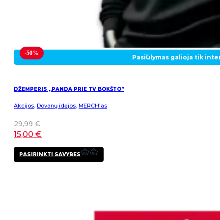
-50%
Pasiūlymas galioja tik int
DŽEMPERIS „PANDA PRIE TV BOKŠTO”
Akcijos
,
Dovanų idėjos
,
MERCH'as
29,99
€
15,00
€
This
PASIRINKTI SAVYBES
product
has
multiple
variants.
The
options
may