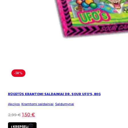
-50%
RŪGŠTŪS KRAMTOMI SALDAINIAI DR. SOUR UFO’S, 80G
Akcijos
,
Kramtomi saldainiai
,
Saldumynai
1,50
€
2,99
€
Į KREPŠELĮ