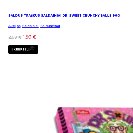
SALDŪS TRAŠKŪS SALDAINIAI DR. SWEET CRUNCHY BALLS 90G
Akcijos
,
Saldainiai
,
Saldumynai
1,50
€
2,99
€
Į KREPŠELĮ