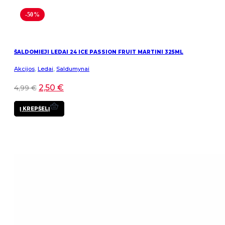
-50%
ŠALDOMIEJI LEDAI 24 ICE PASSION FRUIT MARTINI 325ML
Akcijos
,
Ledai
,
Saldumynai
2,50
€
4,99
€
Į KREPŠELĮ