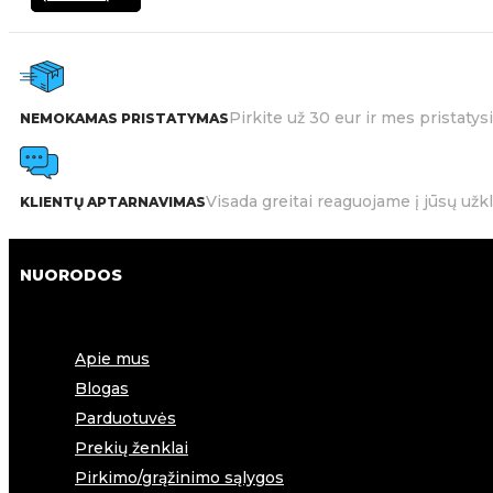
Pirkite už 30 eur ir mes pristat
NEMOKAMAS PRISTATYMAS
Visada greitai reaguojame į jūsų užk
KLIENTŲ APTARNAVIMAS
NUORODOS
Apie mus
Blogas
Parduotuvės
Prekių ženklai
Pirkimo/grąžinimo sąlygos