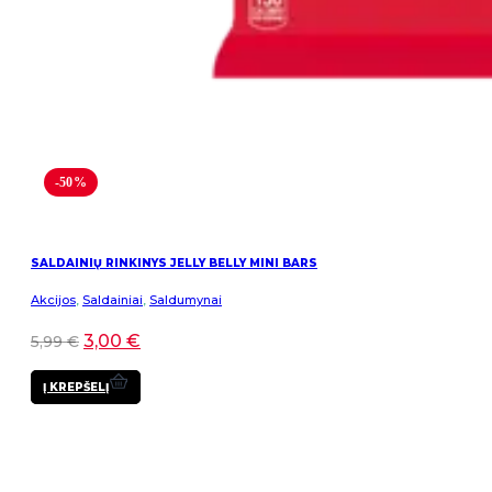
-50%
SALDAINIŲ RINKINYS JELLY BELLY MINI BARS
Akcijos
,
Saldainiai
,
Saldumynai
3,00
€
5,99
€
Į KREPŠELĮ