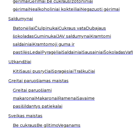
gėrimai
Gėrimai be cukraus
Izotoniniai
gėrimai
Nealkoholiniai kokteiliai
Negazuoti gėrimai
Saldumynai
Batonėliai
Čiulpinukai
Cukraus vata
Dubajaus
šokoladas
Guminukai
JAV saldumynai
Kramtomi
saldainiai
Kramtomoji guma ir
pastilės
Ledai
Pyragėliai
Saldainiai
Sausainiai
Šokoladas
Vafl
Užkandžiai
Kiti
Sausi pusryčiai
Spragėsiai
Traškučiai
Greitai paruošiamas maistas
Greitai paruošiami
makaronai
Makaronai
Ramenai
Savaime
pasišildantys patiekalai
Sveikas maistas
Be cukraus
Be glitimo
Veganams