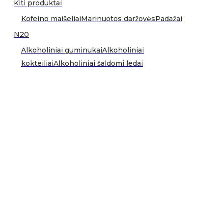
Kiti produktai
Kofeino maišeliai
Marinuotos daržovės
Padažai
N20
Alkoholiniai guminukai
Alkoholiniai
kokteiliai
Alkoholiniai šaldomi ledai