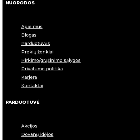
NUORODOS
Traškuči
KATEGORIJOS:
Apie mus
Blogas
Parduotuvės
Prekių ženklai
Pirkimo/grąžinimo sąlygos
Privatumo politika
Karjera
Kontaktai
PARDUOTUVĖ
Akcijos
Dovanų idėjos