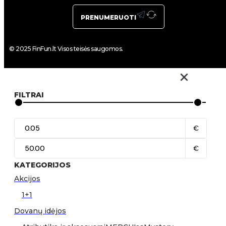
PRENUMERUOTI
© 2025 FinFun.lt Visos teisės saugomos.
FILTRAI
€
€
KATEGORIJOS
Akcijos
1+1
Dovanų idėjos