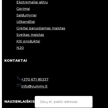
Ekstremaliai aštru
Gėrimai
Saldumynai
Užkandžiai
Greitai paruošiamas maistas
Sveikas maistas
Kiti produktai
N20
KONTAKTAI
+370 671 85337
info@yummy.lt
NAUJIENLAIŠKIS