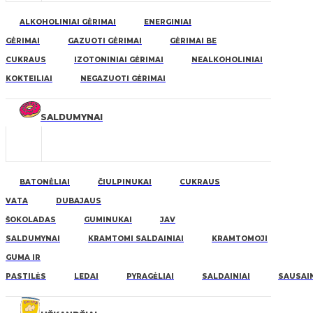
ALKOHOLINIAI GĖRIMAI
ENERGINIAI
GĖRIMAI
GAZUOTI GĖRIMAI
GĖRIMAI BE
CUKRAUS
IZOTONINIAI GĖRIMAI
NEALKOHOLINIAI
KOKTEILIAI
NEGAZUOTI GĖRIMAI
SALDUMYNAI
BATONĖLIAI
ČIULPINUKAI
CUKRAUS
VATA
DUBAJAUS
ŠOKOLADAS
GUMINUKAI
JAV
SALDUMYNAI
KRAMTOMI SALDAINIAI
KRAMTOMOJI
GUMA IR
PASTILĖS
LEDAI
PYRAGĖLIAI
SALDAINIAI
SAUSAIN