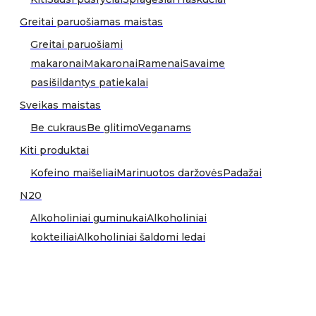
Greitai paruošiamas maistas
Greitai paruošiami
makaronai
Makaronai
Ramenai
Savaime
pasišildantys patiekalai
Sveikas maistas
Be cukraus
Be glitimo
Veganams
Kiti produktai
Kofeino maišeliai
Marinuotos daržovės
Padažai
N20
Alkoholiniai guminukai
Alkoholiniai
kokteiliai
Alkoholiniai šaldomi ledai