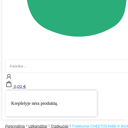
Search
...
0,00
€
Krepšelyje nėra produktų.
Pagrindinis
Užkandžiai
Traškučiai
Traškučiai CHEETOS Nibb It Stick