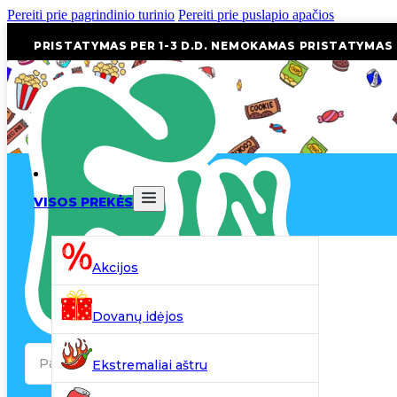
Pereiti prie pagrindinio turinio
Pereiti prie puslapio apačios
PRISTATYMAS PER 1-3 D.D. NEMOKAMAS PRISTATYMAS
VISOS PREKĖS
Akcijos
Dovanų idėjos
Search
Ekstremaliai aštru
...