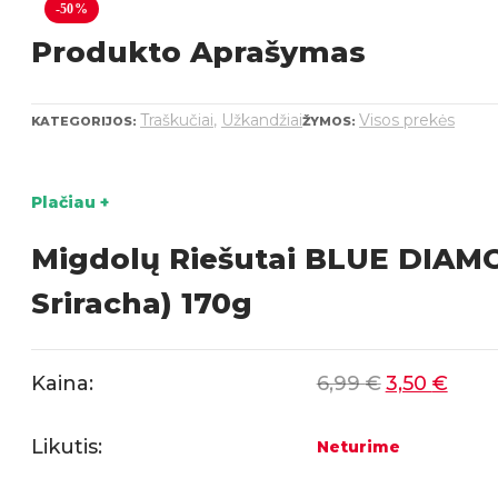
-50%
Produkto Aprašymas
Traškučiai
,
Užkandžiai
Visos prekės
KATEGORIJOS:
ŽYMOS:
Plačiau +
Migdolų Riešutai BLUE DIAM
Sriracha) 170g
Kaina:
6,99
€
3,50
€
Likutis:
Neturime