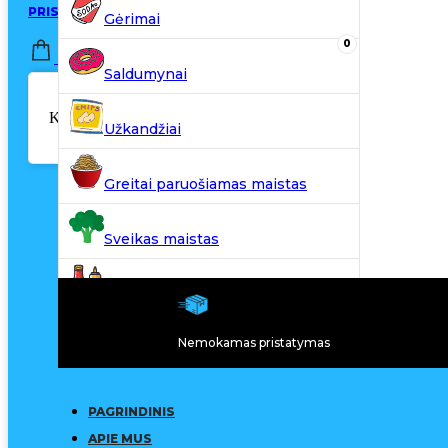
PRISIJUNGTI / REGISTRUOTIS
Gėrimai
0
0,00
€
Saldumynai
Krepšelyje nėra produktų.
Užkandžiai
Greitai paruošiamas maistas
Sveikas maistas
Kiti produktai
Nemokamas pristatymas
N20
PAGRINDINIS
APIE MUS