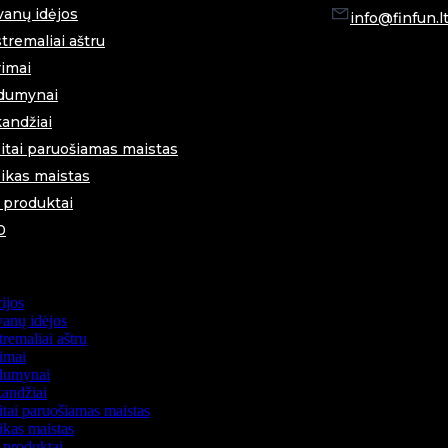
anų idėjos
info@finfun.l
tremaliai aštru
imai
dumynai
andžiai
itai paruošiamas maistas
ikas maistas
i produktai
0
ijos
anų idėjos
remaliai aštru
imai
dumynai
andžiai
itai paruošiamas maistas
ikas maistas
i produktai