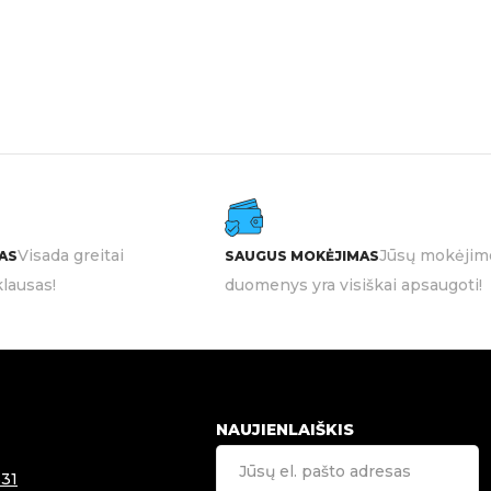
Visada greitai
Jūsų mokėjim
AS
SAUGUS MOKĖJIMAS
lausas!
duomenys yra visiškai apsaugoti!
NAUJIENLAIŠKIS
31