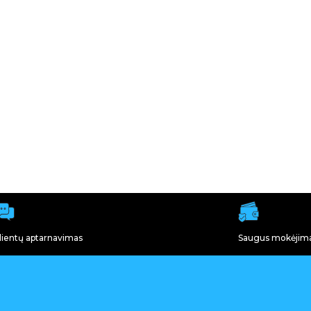
lientų aptarnavimas
Saugus mokėjim