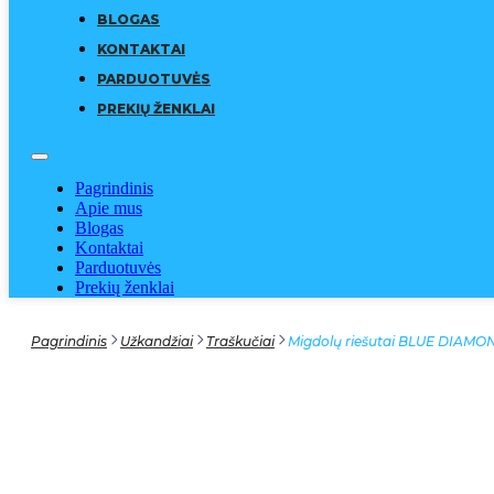
BLOGAS
KONTAKTAI
PARDUOTUVĖS
PREKIŲ ŽENKLAI
Pagrindinis
Apie mus
Blogas
Kontaktai
Parduotuvės
Prekių ženklai
Pagrindinis
Užkandžiai
Traškučiai
Migdolų riešutai BLUE DIAMON