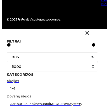
N2
© 2025 FinFun.lt Visos teisės saugomos.
FILTRAI
€
€
KATEGORIJOS
Akcijos
1+1
Dovanų idėjos
Atributika ir aksesuarai
MERCH'as
Mystery