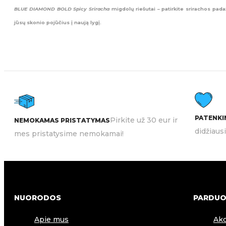
BLUE DIAMOND BOLD Spicy Sriracha
migdolų riešutai – patirkite srirachos pada
jūsų skonio pojūčius į naują lygį.
PATENKIN
Pirkite už 30 eur ir
NEMOKAMAS PRISTATYMAS
didžiaus
mes pristatysime nemokamai!
NUORODOS
PARDUO
Apie mus
Akc