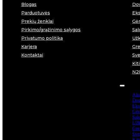
Blogas
Dov
Parduotuvės
Eks
Prekių ženklai
Gėr
Pirkimo/grąžinimo sąlygos
Sal
Privatumo politika
Užk
Karjera
Gre
Kontaktai
Sve
Kit
N2
Akc
Dov
Ekst
Gėr
Sal
Užk
Gre
Sve
Kit