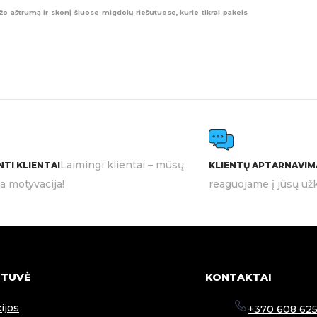
žo aštrumą ir skonį šiuose migdolų riešutuose, kurie tikrai pakels
Laimingi klientai – mūsų
TI KLIENTAI
KLIENTŲ APTARNAVIM
ia motyvacija!
reaguojame į jūsų užk
TUVĖ
KONTAKTAI
ijos
+370 608 625