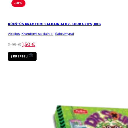
-50%
RŪGŠTŪS KRAMTOMI SALDAINIAI DR. SOUR UFO’S, 80G
Akcijos
,
Kramtomi saldainiai
,
Saldumynai
1,50
€
2,99
€
Į KREPŠELĮ