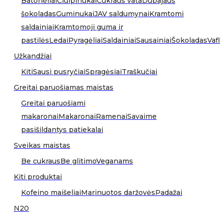
Batonėliai
Čiulpinukai
Cukraus vata
Dubajaus
šokoladas
Guminukai
JAV saldumynai
Kramtomi
saldainiai
Kramtomoji guma ir
pastilės
Ledai
Pyragėliai
Saldainiai
Sausainiai
Šokoladas
Vafl
Užkandžiai
Kiti
Sausi pusryčiai
Spragėsiai
Traškučiai
Greitai paruošiamas maistas
Greitai paruošiami
makaronai
Makaronai
Ramenai
Savaime
pasišildantys patiekalai
Sveikas maistas
Be cukraus
Be glitimo
Veganams
Kiti produktai
Kofeino maišeliai
Marinuotos daržovės
Padažai
N20