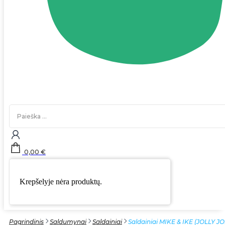
Search
...
0,00
€
Krepšelyje nėra produktų.
Pagrindinis
Saldumynai
Saldainiai
Saldainiai MIKE & IKE (JOLLY JO