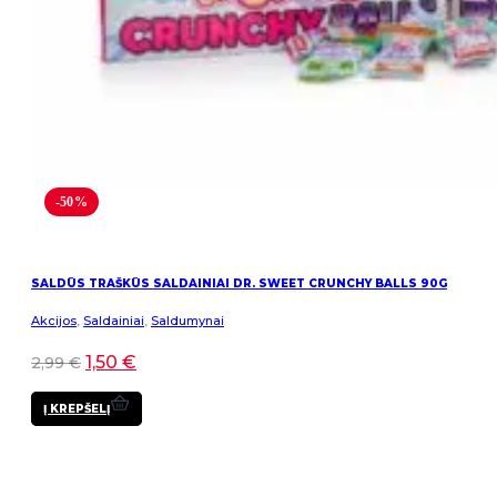
-50%
SALDŪS TRAŠKŪS SALDAINIAI DR. SWEET CRUNCHY BALLS 90G
Akcijos
,
Saldainiai
,
Saldumynai
1,50
€
2,99
€
Į KREPŠELĮ