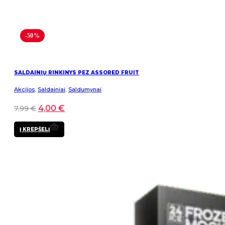
-50%
SALDAINIŲ RINKINYS PEZ ASSORED FRUIT
Akcijos
,
Saldainiai
,
Saldumynai
4,00
€
7,99
€
Į KREPŠELĮ