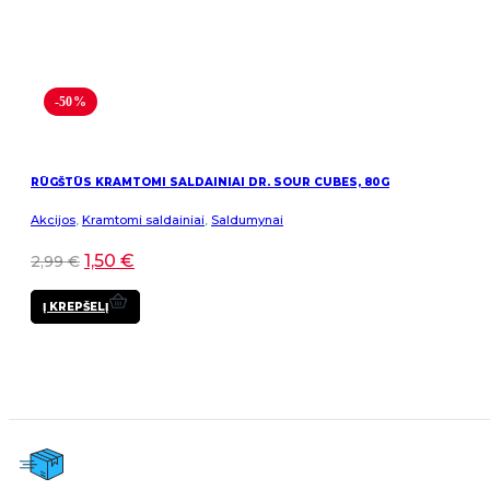
-50%
RŪGŠTŪS KRAMTOMI SALDAINIAI DR. SOUR CUBES, 80G
Akcijos
,
Kramtomi saldainiai
,
Saldumynai
1,50
€
2,99
€
Į KREPŠELĮ