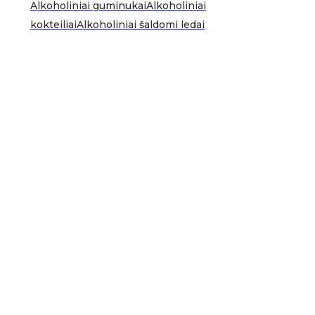
Alkoholiniai guminukai
Alkoholiniai
kokteiliai
Alkoholiniai šaldomi ledai