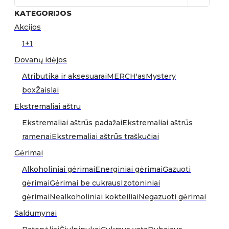
KATEGORIJOS
Akcijos
1+1
Dovanų idėjos
Atributika ir aksesuarai
MERCH'as
Mystery
box
Žaislai
Ekstremaliai aštru
Ekstremaliai aštrūs padažai
Ekstremaliai aštrūs
ramenai
Ekstremaliai aštrūs traškučiai
Gėrimai
Alkoholiniai gėrimai
Energiniai gėrimai
Gazuoti
gėrimai
Gėrimai be cukraus
Izotoniniai
gėrimai
Nealkoholiniai kokteiliai
Negazuoti gėrimai
Saldumynai