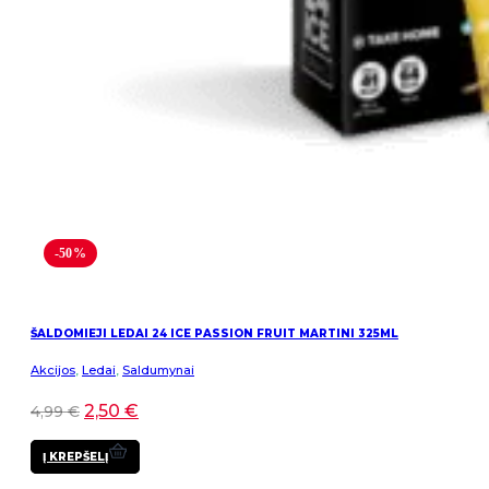
-50%
ŠALDOMIEJI LEDAI 24 ICE PASSION FRUIT MARTINI 325ML
Akcijos
,
Ledai
,
Saldumynai
2,50
€
4,99
€
Į KREPŠELĮ