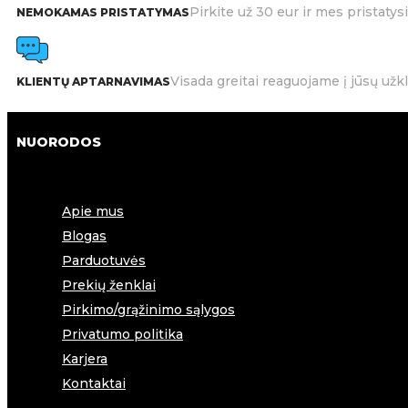
Pirkite už 30 eur ir mes pristat
NEMOKAMAS PRISTATYMAS
Visada greitai reaguojame į jūsų užk
KLIENTŲ APTARNAVIMAS
NUORODOS
Apie mus
Blogas
Parduotuvės
Prekių ženklai
Pirkimo/grąžinimo sąlygos
Privatumo politika
Karjera
Kontaktai