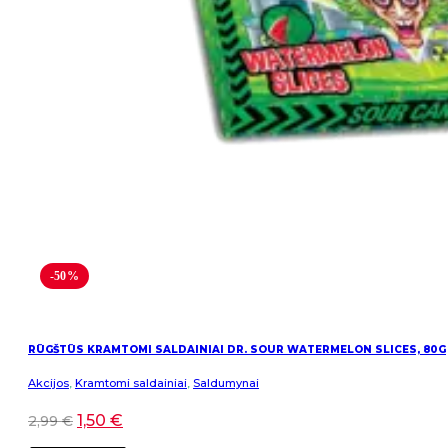
-50%
RŪGŠTŪS KRAMTOMI SALDAINIAI DR. SOUR WATERMELON SLICES, 80G
Akcijos
,
Kramtomi saldainiai
,
Saldumynai
1,50
€
2,99
€