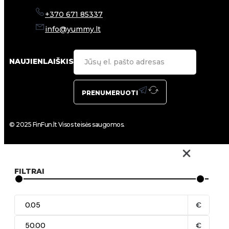
+370 671 85337
info@yummy.lt
NAUJIENLAIŠKIS
PRENUMERUOTI
© 2025 FinFun.lt Visos teisės saugomos.
FILTRAI
€
€