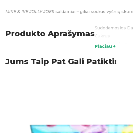
MIKE & IKE JOLLY JOES
saldainiai – giliai sodrus vyšnių sko
Sudedamosios Dal
Produkto Aprašymas
Cukrus
Kukurūzų sirupas
Plačiau +
Modifikuotas mai
Jums Taip Pat Gali Patikti:
Sudėtyje mažiau n
Citrinų rūgštis
Obuolių rūgštis
Fumaro rūgštis
Natrio citratas
Deksrinas
Dirbtiniai skonio 
Konfiterio glazūra
Karnaubos vaška
Vidutinės grandinė