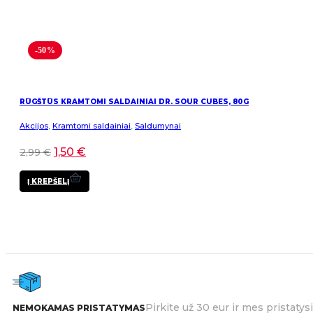
-50%
RŪGŠTŪS KRAMTOMI SALDAINIAI DR. SOUR CUBES, 80G
Akcijos
,
Kramtomi saldainiai
,
Saldumynai
1,50
€
2,99
€
Į KREPŠELĮ
Pirkite už 30 eur ir mes pristat
NEMOKAMAS PRISTATYMAS