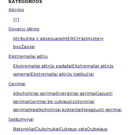
KATEGORIJOS
Akcijos
1+1
Dovanų idėjos
Atributika ir aksesuarai
MERCH'as
Mystery
box
Žaislai
Ekstremaliai aštru
Ekstremaliai aštrūs padažai
Ekstremaliai aštrūs
ramenai
Ekstremaliai aštrūs traškučiai
Gėrimai
Alkoholiniai gėrimai
Energiniai gėrimai
Gazuoti
gėrimai
Gėrimai be cukraus
Izotoniniai
gėrimai
Nealkoholiniai kokteiliai
Negazuoti gėrimai
Saldumynai
Batonėliai
Čiulpinukai
Cukraus vata
Dubajaus