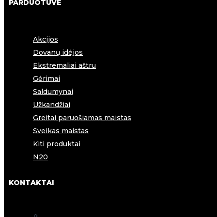
PARDUOTUVĖ
Akcijos
Dovanų idėjos
Ekstremaliai aštru
Gėrimai
Saldumynai
Užkandžiai
Greitai paruošiamas maistas
Sveikas maistas
Kiti produktai
N20
KONTAKTAI