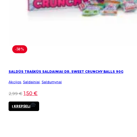
-50%
SALDŪS TRAŠKŪS SALDAINIAI DR. SWEET CRUNCHY BALLS 90G
Akcijos
,
Saldainiai
,
Saldumynai
1,50
€
2,99
€
Į KREPŠELĮ