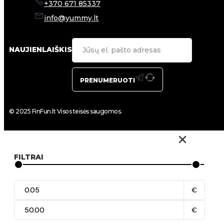
+370 671 85337
info@yummy.lt
NAUJIENLAIŠKIS
PRENUMERUOTI
© 2025 FinFun.lt Visos teisės saugomos.
FILTRAI
€
€