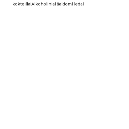
kokteiliai
Alkoholiniai šaldomi ledai