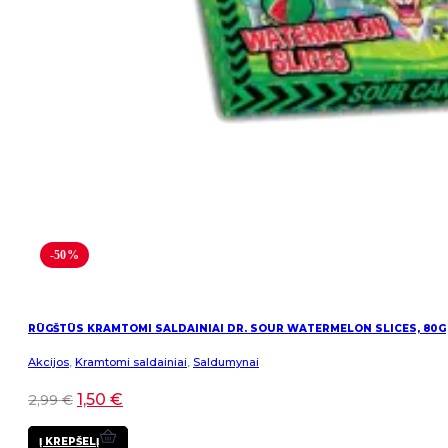
-50%
RŪGŠTŪS KRAMTOMI SALDAINIAI DR. SOUR WATERMELON SLICES, 80G
Akcijos
,
Kramtomi saldainiai
,
Saldumynai
1,50
€
2,99
€
Į KREPŠELĮ