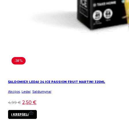
-50%
ŠALDOMIEJI LEDAI 24 ICE PASSION FRUIT MARTINI 325ML
Akcijos
,
Ledai
,
Saldumynai
2,50
€
4,99
€
Į KREPŠELĮ