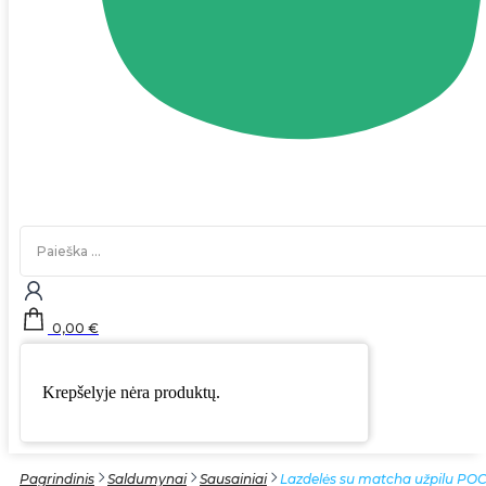
Search
...
0,00
€
Krepšelyje nėra produktų.
Pagrindinis
Saldumynai
Sausainiai
Lazdelės su matcha užpilu POC