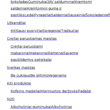
šokoladas
Guminukai
JAV saldumynai
Kramtomi
saldainiai
Kramtomoji guma ir
pastilės
Ledai
Pyragėliai
Saldainiai
Sausainiai
Šokoladas
Vafl
Užkandžiai
Kiti
Sausi pusryčiai
Spragėsiai
Traškučiai
Greitai paruošiamas maistas
Greitai paruošiami
makaronai
Makaronai
Ramenai
Savaime
pasišildantys patiekalai
Sveikas maistas
Be cukraus
Be glitimo
Veganams
Kiti produktai
Kofeino maišeliai
Marinuotos daržovės
Padažai
N20
Alkoholiniai guminukai
Alkoholiniai