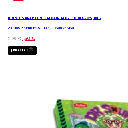
RŪGŠTŪS KRAMTOMI SALDAINIAI DR. SOUR UFO’S, 80G
Akcijos
,
Kramtomi saldainiai
,
Saldumynai
1,50
€
2,99
€
Į KREPŠELĮ