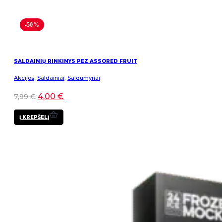
-50%
SALDAINIŲ RINKINYS PEZ ASSORED FRUIT
Akcijos
,
Saldainiai
,
Saldumynai
4,00
€
7,99
€
Į KREPŠELĮ