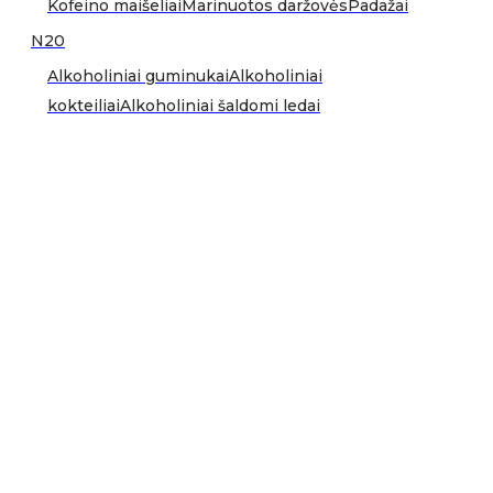
Kofeino maišeliai
Marinuotos daržovės
Padažai
N20
Alkoholiniai guminukai
Alkoholiniai
kokteiliai
Alkoholiniai šaldomi ledai