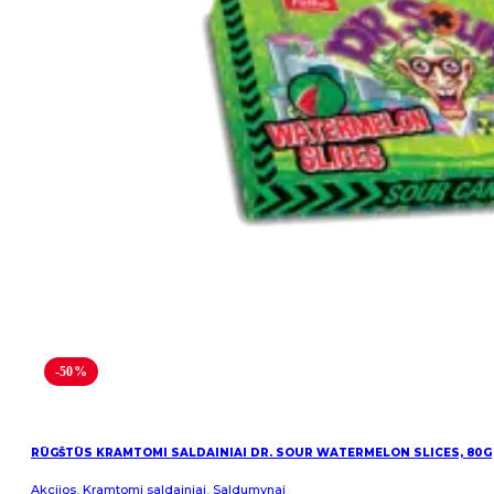
-50%
RŪGŠTŪS KRAMTOMI SALDAINIAI DR. SOUR WATERMELON SLICES, 80G
Akcijos
,
Kramtomi saldainiai
,
Saldumynai