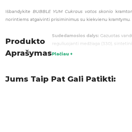
Išbandykite
BUBBLE YUM Cukraus vatos skonio
kramtomą
norintiems atgaivinti prisiminimus su kiekvienu kramtymu.
Sudedamosios dalys:
Gazuotas vanduo
Produkto
reguliuojanti medžiaga (330), sintetinia
Aprašymas
Plačiau +
Maistinė vertė (100ml):
Energinė vertė
0,023g.
Kilmės šalis:
Vietnamas
Jums Taip Pat Gali Patikti:
Kramtomoji guma ir pasti
KATEGORIJOS: