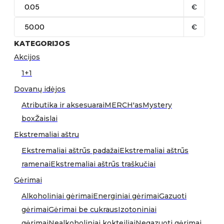
€
€
KATEGORIJOS
Akcijos
1+1
Dovanų idėjos
Atributika ir aksesuarai
MERCH'as
Mystery
box
Žaislai
Ekstremaliai aštru
Ekstremaliai aštrūs padažai
Ekstremaliai aštrūs
ramenai
Ekstremaliai aštrūs traškučiai
Gėrimai
Alkoholiniai gėrimai
Energiniai gėrimai
Gazuoti
gėrimai
Gėrimai be cukraus
Izotoniniai
gėrimai
Nealkoholiniai kokteiliai
Negazuoti gėrimai