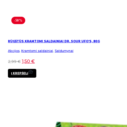
-50%
RŪGŠTŪS KRAMTOMI SALDAINIAI DR. SOUR UFO’S, 80G
Akcijos
,
Kramtomi saldainiai
,
Saldumynai
1,50
€
2,99
€
Į KREPŠELĮ