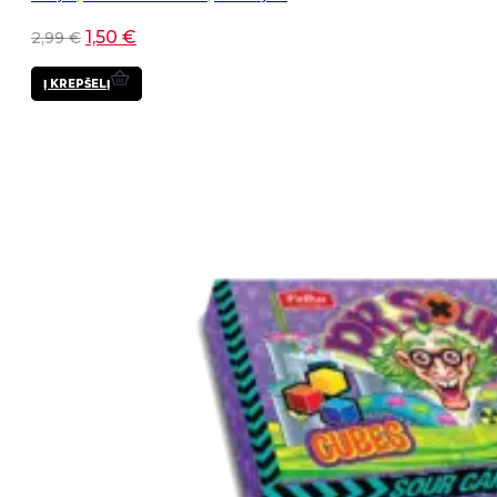
1,50
€
2,99
€
Į KREPŠELĮ