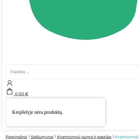
Search
...
0,00
€
Krepšelyje nėra produktų.
Pagrindinis
Saldumynai
Kramtomoji guma ir pastilės
Kramtomoji 