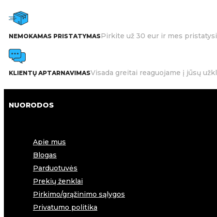
Pirkite už 30 eur ir mes pristat
NEMOKAMAS PRISTATYMAS
Visada greitai reaguojame į jūsų užk
KLIENTŲ APTARNAVIMAS
NUORODOS
Apie mus
Blogas
Parduotuvės
Prekių ženklai
Pirkimo/grąžinimo sąlygos
Privatumo politika