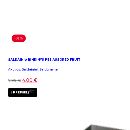
-50%
SALDAINIŲ RINKINYS PEZ ASSORED FRUIT
Akcijos
,
Saldainiai
,
Saldumynai
4,00
€
7,99
€
Į KREPŠELĮ