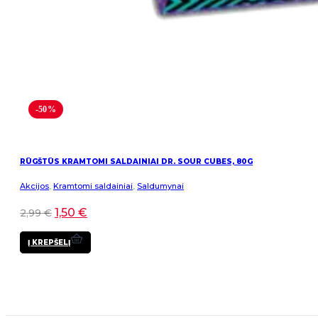
-50%
RŪGŠTŪS KRAMTOMI SALDAINIAI DR. SOUR CUBES, 80G
Akcijos
,
Kramtomi saldainiai
,
Saldumynai
1,50
€
2,99
€
Į KREPŠELĮ