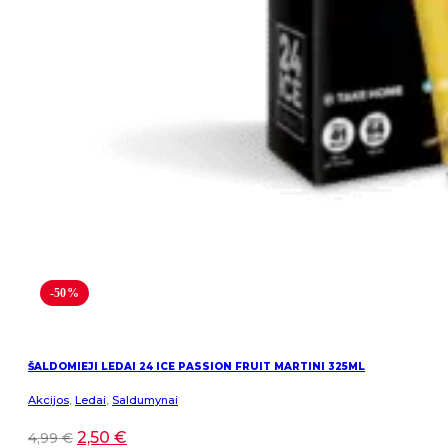
-50%
ŠALDOMIEJI LEDAI 24 ICE PASSION FRUIT MARTINI 325ML
Akcijos
,
Ledai
,
Saldumynai
2,50
€
4,99
€