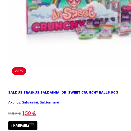
-50%
SALDŪS TRAŠKŪS SALDAINIAI DR. SWEET CRUNCHY BALLS 90G
Akcijos
,
Saldainiai
,
Saldumynai
1,50
€
2,99
€
Į KREPŠELĮ