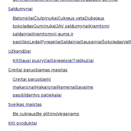
Saldumynai
Batonėliai
Čiulpinukai
Cukraus vata
Dubajaus
šokoladas
Guminukai
JAV saldumynai
Kramtomi
saldainiai
Kramtomoji guma ir
pastilės
Ledai
Pyragėliai
Saldainiai
Sausainiai
Šokoladas
Vafl
Užkandžiai
Kiti
Sausi pusryčiai
Spragėsiai
Traškučiai
Greitai paruošiamas maistas
Greitai paruošiami
makaronai
Makaronai
Ramenai
Savaime
pasišildantys patiekalai
Sveikas maistas
Be cukraus
Be glitimo
Veganams
Kiti produktai