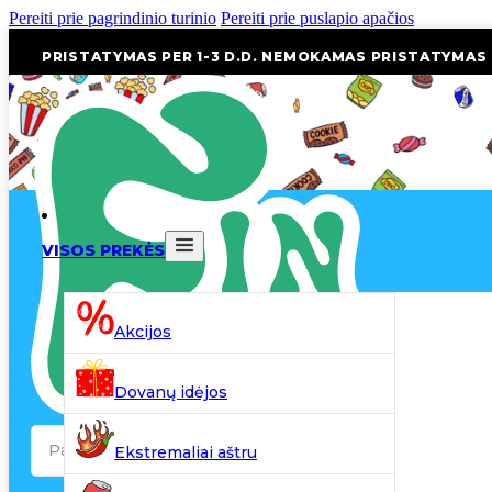
Pereiti prie pagrindinio turinio
Pereiti prie puslapio apačios
PRISTATYMAS PER 1-3 D.D. NEMOKAMAS PRISTATYMAS
VISOS PREKĖS
Akcijos
Dovanų idėjos
Search
Ekstremaliai aštru
...