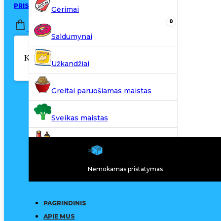
PRISIJUNGTI / REGISTRUOTIS
Gėrimai
0
0,00
€
Saldumynai
Krepšelyje nėra produktų.
Užkandžiai
Greitai paruošiamas maistas
Sveikas maistas
Kiti produktai
Nemokamas pristatymas
N20
PAGRINDINIS
APIE MUS