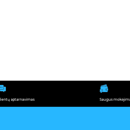
lientų aptarnavimas
Saugus mokėjim