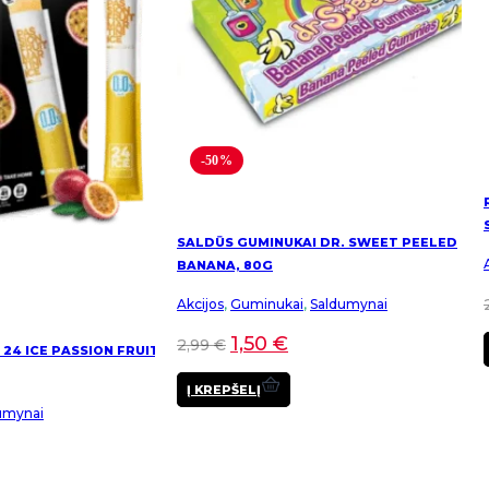
chosen
chosen
on
on
the
the
product
product
page
page
-50%
SALDŪS GUMINUKAI DR. SWEET PEELED
BANANA, 80G
Akcijos
,
Guminukai
,
Saldumynai
1,50
€
2,99
€
 24 ICE PASSION FRUIT
Į KREPŠELĮ
umynai