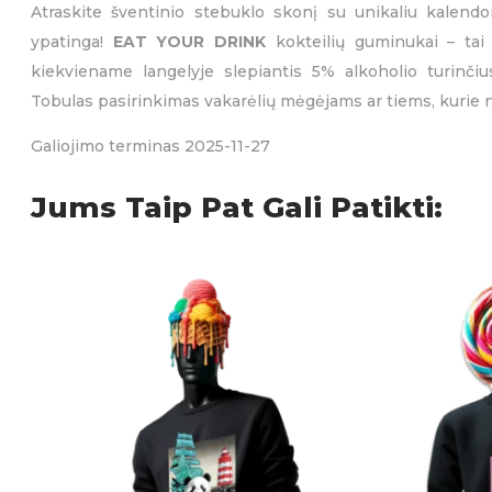
Atraskite šventinio stebuklo skonį su unikaliu kalendo
ypatinga!
EAT YOUR DRINK
kokteilių guminukai – tai
kiekviename langelyje slepiantis 5% alkoholio turinčius
Tobulas pasirinkimas vakarėlių mėgėjams ar tiems, kurie no
Galiojimo terminas 2025-11-27
Jums Taip Pat Gali Patikti: