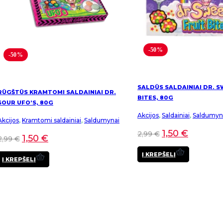
-50%
-50%
SALDŪS SALDAINIAI DR. S
RŪGŠTŪS KRAMTOMI SALDAINIAI DR.
BITES, 80G
SOUR UFO’S, 80G
Akcijos
,
Saldainiai
,
Saldumyn
Akcijos
,
Kramtomi saldainiai
,
Saldumynai
1,50
€
2,99
€
1,50
€
2,99
€
Į KREPŠELĮ
Į KREPŠELĮ