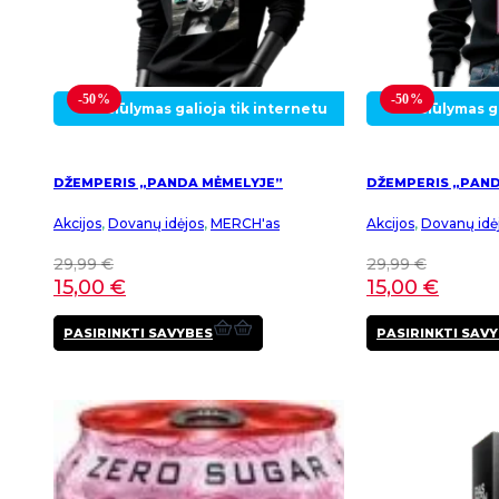
-50%
-50%
Pasiūlymas galioja tik internetu
Pasiūlymas ga
DŽEMPERIS „PANDA MĖMELYJE”
DŽEMPERIS „PAND
Akcijos
,
Dovanų idėjos
,
MERCH'as
Akcijos
,
Dovanų idė
29,99
€
29,99
€
15,00
€
15,00
€
This
PASIRINKTI SAVYBES
PASIRINKTI SAV
product
has
multiple
variants.
The
options
may
be