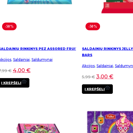
-50%
-50%
SALDAINIŲ RINKINYS PEZ ASSORED FRUIT
SALDAINIŲ RINKINYS JELLY
BARS
Akcijos
,
Saldainiai
,
Saldumynai
Akcijos
,
Saldainiai
,
Saldumyn
4,00
€
7,99
€
3,00
€
5,99
€
Į KREPŠELĮ
Į KREPŠELĮ