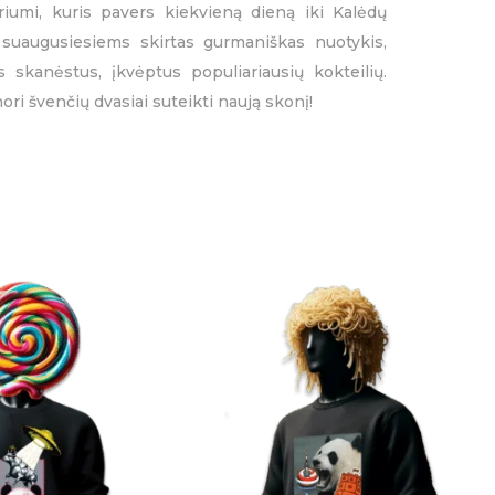
riumi, kuris pavers kiekvieną dieną iki Kalėdų
 suaugusiesiems skirtas gurmaniškas nuotykis,
 skanėstus, įkvėptus populiariausių kokteilių.
ri švenčių dvasiai suteikti naują skonį!