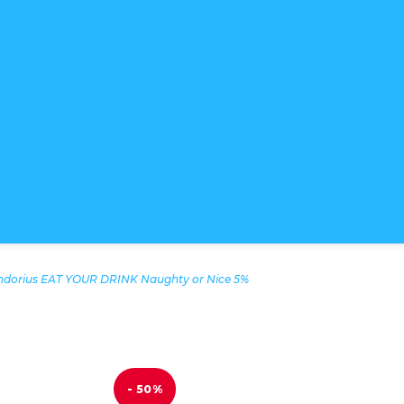
ndorius EAT YOUR DRINK Naughty or Nice 5%
- 50%