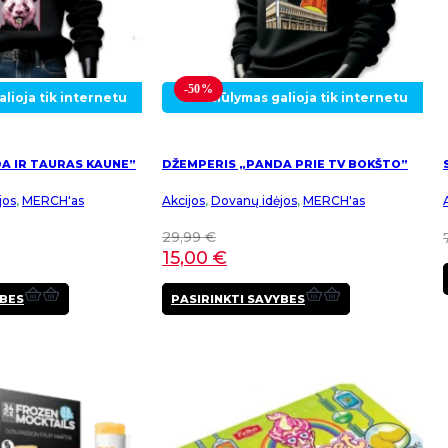
-50%
lioja tik internetu
Pasiūlymas galioja tik internetu
A IR TAURAS KAUNE”
DŽEMPERIS „PANDA PRIE TV BOKŠTO”
jos
,
MERCH'as
Akcijos
,
Dovanų idėjos
,
MERCH'as
29,99
€
15,00
€
This
This
YBES
PASIRINKTI SAVYBES
product
product
has
has
multiple
multiple
variants.
variants.
The
The
options
options
may
may
be
be