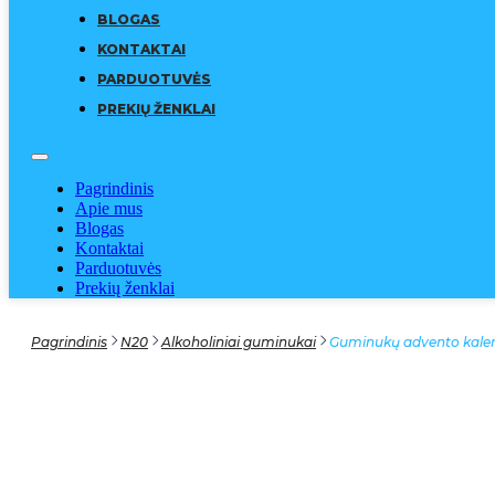
BLOGAS
KONTAKTAI
PARDUOTUVĖS
PREKIŲ ŽENKLAI
Pagrindinis
Apie mus
Blogas
Kontaktai
Parduotuvės
Prekių ženklai
Pagrindinis
N20
Alkoholiniai guminukai
Guminukų advento kale