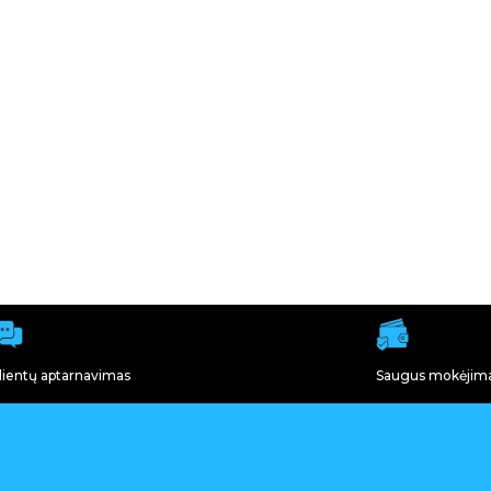
lientų aptarnavimas
Saugus mokėjim