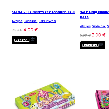
SALDAINIŲ RINKINYS PEZ ASSORED FRUIT
SALDAINIŲ RINKIN
BARS
Akcijos
,
Saldainiai
,
Saldumynai
Akcijos
,
Saldainiai
,
S
4,00
€
7,99
€
3,00
€
5,99
€
Į KREPŠELĮ
Į KREPŠELĮ