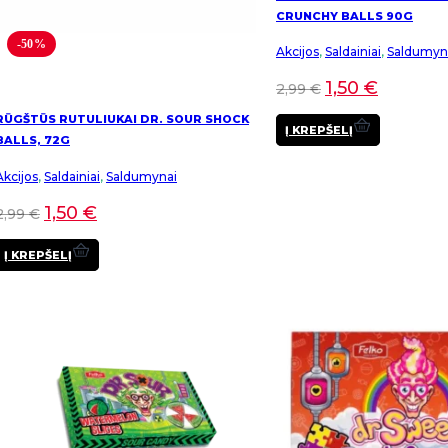
CRUNCHY BALLS 90G
-50%
Akcijos
,
Saldainiai
,
Saldumyn
1,50
€
2,99
€
RŪGŠTŪS RUTULIUKAI DR. SOUR SHOCK
Į KREPŠELĮ
BALLS, 72G
Akcijos
,
Saldainiai
,
Saldumynai
1,50
€
2,99
€
Į KREPŠELĮ