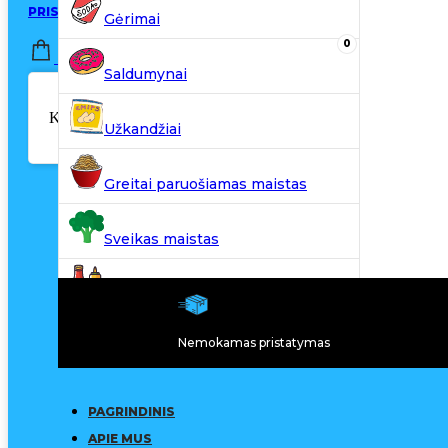
PRISIJUNGTI / REGISTRUOTIS
Gėrimai
0
0,00
€
Saldumynai
Krepšelyje nėra produktų.
Užkandžiai
Greitai paruošiamas maistas
Sveikas maistas
Kiti produktai
Nemokamas pristatymas
N20
PAGRINDINIS
APIE MUS