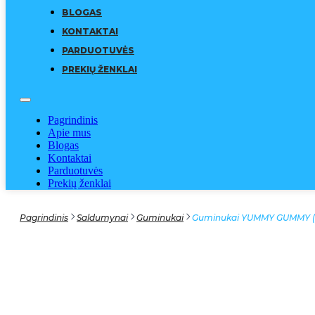
BLOGAS
KONTAKTAI
PARDUOTUVĖS
PREKIŲ ŽENKLAI
Pagrindinis
Apie mus
Blogas
Kontaktai
Parduotuvės
Prekių ženklai
Pagrindinis
Saldumynai
Guminukai
Guminukai YUMMY GUMMY (Ka