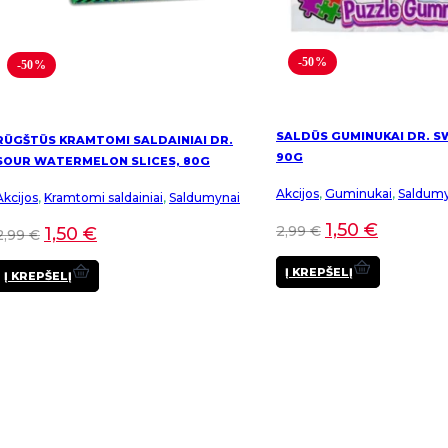
-50%
-50%
SALDŪS GUMINUKAI DR. S
RŪGŠTŪS KRAMTOMI SALDAINIAI DR.
90G
SOUR WATERMELON SLICES, 80G
Akcijos
,
Guminukai
,
Saldumy
Akcijos
,
Kramtomi saldainiai
,
Saldumynai
1,50
€
2,99
€
1,50
€
2,99
€
Į KREPŠELĮ
Į KREPŠELĮ