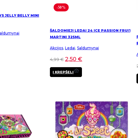
-50%
YS JELLY BELLY MINI
ŠALDOMIEJI LEDAI 24 ICE PASSION FRUIT
aldumynai
MARTINI 325ML
Akcijos
,
Ledai
,
Saldumynai
2,50
€
4,99
€
Į KREPŠELĮ