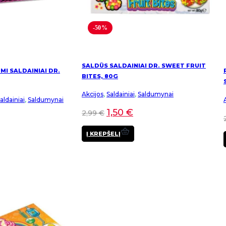
-50%
SALDŪS SALDAINIAI DR. SWEET FRUIT
I SALDAINIAI DR.
BITES, 80G
Akcijos
,
Saldainiai
,
Saldumynai
ldainiai
,
Saldumynai
1,50
€
2,99
€
Į KREPŠELĮ