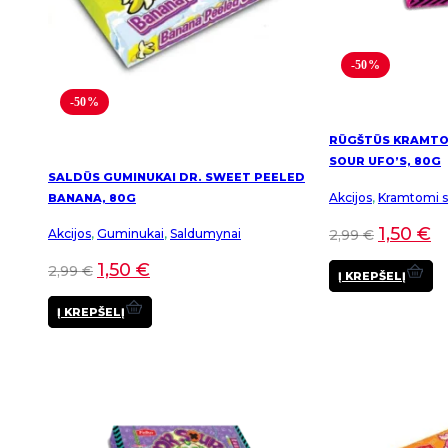
-50%
-50%
RŪGŠTŪS KRAMTOM
SOUR UFO’S, 80G
SALDŪS GUMINUKAI DR. SWEET PEELED
Akcijos
,
Kramtomi sa
BANANA, 80G
1,50
€
2,99
€
Akcijos
,
Guminukai
,
Saldumynai
1,50
€
2,99
€
Į KREPŠELĮ
Į KREPŠELĮ