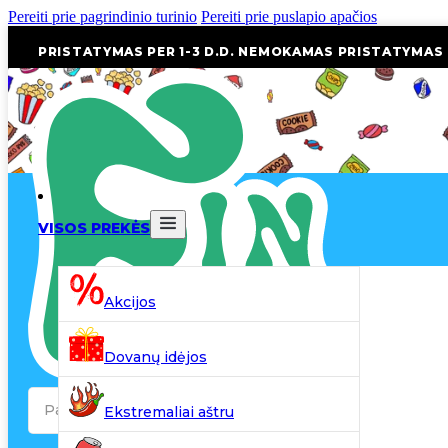
Pereiti prie pagrindinio turinio
Pereiti prie puslapio apačios
PRISTATYMAS PER 1-3 D.D. NEMOKAMAS PRISTATYMAS
VISOS PREKĖS
Akcijos
Dovanų idėjos
Search
Ekstremaliai aštru
...