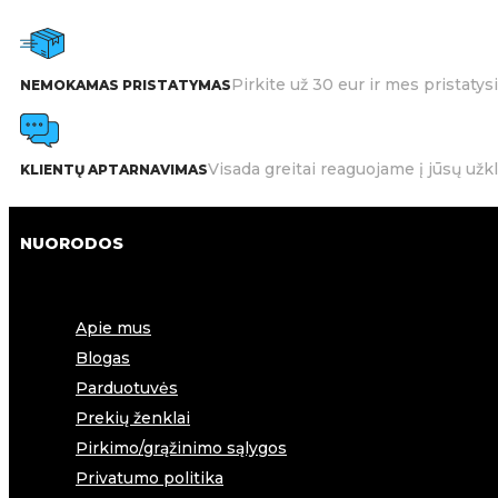
Pirkite už 30 eur ir mes pristat
NEMOKAMAS PRISTATYMAS
Visada greitai reaguojame į jūsų užk
KLIENTŲ APTARNAVIMAS
NUORODOS
Apie mus
Blogas
Parduotuvės
Prekių ženklai
Pirkimo/grąžinimo sąlygos
Privatumo politika