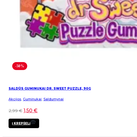
-50%
SALDŪS GUMINUKAI DR. SWEET PUZZLE, 90G
Akcijos
,
Guminukai
,
Saldumynai
1,50
€
2,99
€
Į KREPŠELĮ