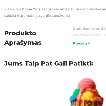
Klasikinio
Coca-Cola
skonio variantas su pridėtu vanilės ar
saldžiu ir aromatingu vanilės poskoniu.
Sudedamosios dal
Produkto
Maistinės vertės (
Aprašymas
Druska 0g.
Plačiau +
Kilmės šalis:
Danija
Akcijo
KATEGORIJOS:
Jums Taip Pat Gali Patikti: