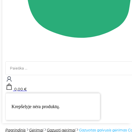
Search
...
0,00
€
Krepšelyje nėra produktų.
Pagrindinis
Gėrimai
Gazuoti gėrimai
Gazuotas gaivusis gėrimas Co