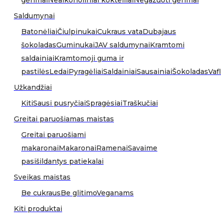
gėrimai
Nealkoholiniai kokteiliai
Negazuoti gėrimai
Saldumynai
Batonėliai
Čiulpinukai
Cukraus vata
Dubajaus
šokoladas
Guminukai
JAV saldumynai
Kramtomi
saldainiai
Kramtomoji guma ir
pastilės
Ledai
Pyragėliai
Saldainiai
Sausainiai
Šokoladas
Vafl
Užkandžiai
Kiti
Sausi pusryčiai
Spragėsiai
Traškučiai
Greitai paruošiamas maistas
Greitai paruošiami
makaronai
Makaronai
Ramenai
Savaime
pasišildantys patiekalai
Sveikas maistas
Be cukraus
Be glitimo
Veganams
Kiti produktai