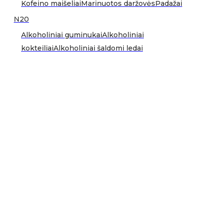
Kofeino maišeliai
Marinuotos daržovės
Padažai
N20
Alkoholiniai guminukai
Alkoholiniai
kokteiliai
Alkoholiniai šaldomi ledai