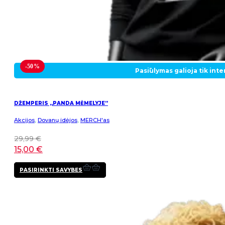
-50%
Pasiūlymas galioja tik int
DŽEMPERIS „PANDA MĖMELYJE”
Akcijos
,
Dovanų idėjos
,
MERCH'as
29,99
€
15,00
€
This
PASIRINKTI SAVYBES
product
has
multiple
variants.
The
options