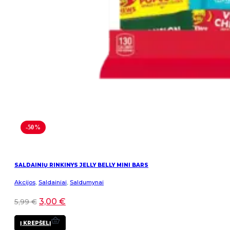
-50%
SALDAINIŲ RINKINYS JELLY BELLY MINI BARS
Akcijos
,
Saldainiai
,
Saldumynai
3,00
€
5,99
€
Į KREPŠELĮ