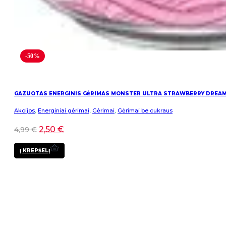
-50%
GAZUOTAS ENERGINIS GĖRIMAS MONSTER ULTRA STRAWBERRY DREA
Akcijos
,
Energiniai gėrimai
,
Gėrimai
,
Gėrimai be cukraus
2,50
€
4,99
€
Į KREPŠELĮ