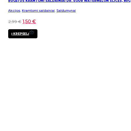
RŪGŠTŪS KRAMTOMI SALDAINIAI DR. SOUR WATERMELON SLICES, 80G
Akcijos
,
Kramtomi saldainiai
,
Saldumynai
1,50
€
2,99
€
Į KREPŠELĮ