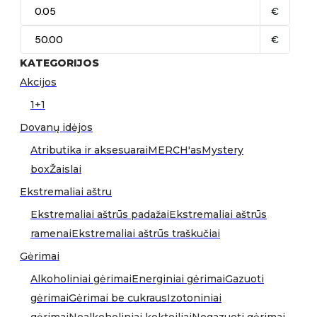
€
€
KATEGORIJOS
Akcijos
1+1
Dovanų idėjos
Atributika ir aksesuarai
MERCH'as
Mystery
box
Žaislai
Ekstremaliai aštru
Ekstremaliai aštrūs padažai
Ekstremaliai aštrūs
ramenai
Ekstremaliai aštrūs traškučiai
Gėrimai
Alkoholiniai gėrimai
Energiniai gėrimai
Gazuoti
gėrimai
Gėrimai be cukraus
Izotoniniai