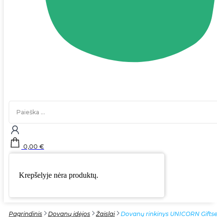
Search
...
0,00
€
Krepšelyje nėra produktų.
Pagrindinis
Dovanų idėjos
Žaislai
Dovanų rinkinys UNICORN Giftset