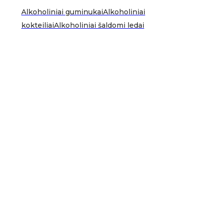
Alkoholiniai guminukai
Alkoholiniai
kokteiliai
Alkoholiniai šaldomi ledai