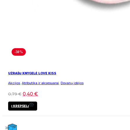
-50%
UŽRAŠŲ KNYGELĖ LOVE KISS
Akcijos
,
Atributika ir aksesuarai
,
Dovanų idėjos
0,40
€
0,79
€
Į KREPŠELĮ