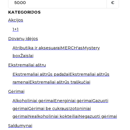
€
KATEGORIJOS
Akcijos
1+1
Dovanų idėjos
Atributika ir aksesuarai
MERCH'as
Mystery
box
Žaislai
Ekstremaliai aštru
Ekstremaliai aštrūs padažai
Ekstremaliai aštrūs
ramenai
Ekstremaliai aštrūs traškučiai
Gėrimai
Alkoholiniai gėrimai
Energiniai gėrimai
Gazuoti
gėrimai
Gėrimai be cukraus
Izotoniniai
gėrimai
Nealkoholiniai kokteiliai
Negazuoti gėrimai
Saldumynai