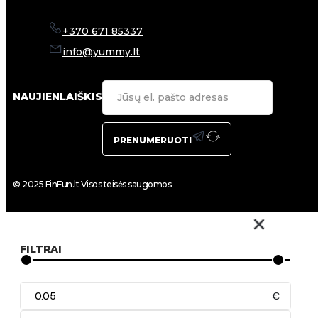
+370 671 85337
info@yummy.lt
NAUJIENLAIŠKIS
PRENUMERUOTI
© 2025 FinFun.lt Visos teisės saugomos.
FILTRAI
€