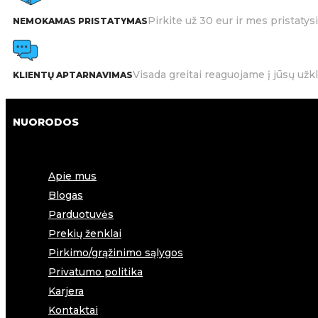
Pirkite už 30 eur ir mes pristat
NEMOKAMAS PRISTATYMAS
Visada greitai reaguojame į jūsų užk
KLIENTŲ APTARNAVIMAS
NUORODOS
Apie mus
Blogas
Parduotuvės
Prekių ženklai
Pirkimo/grąžinimo sąlygos
Privatumo politika
Karjera
Kontaktai