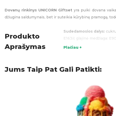
Dovanų rinkinys UNICORN Giftset
yra puiki dovana vaikam
džiugina saldumynais, bet ir suteikia kūrybinę pramogą, todė
Sudedamosios dalys:
cukrus
Produkto
E163ii; glajinė medžiaga: E9
Aprašymas
Plačiau +
Maistinė vertė (100g):
Energi
skaidulinių medžiagų – 0 g; 
Kilmės šalis:
Kinija
Jums Taip Pat Gali Patikti:
Dovanų idėjos
,
KATEGORIJOS: