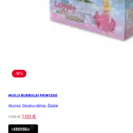
-50%
MUILO BURBULAI PRINCESĖ
Akcijos
,
Dovanų idėjos
,
Žaislai
1,00
€
1,99
€
Į KREPŠELĮ