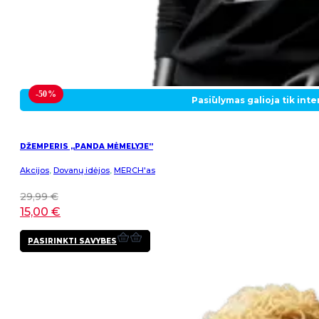
-50%
Pasiūlymas galioja tik int
DŽEMPERIS „PANDA MĖMELYJE”
Akcijos
,
Dovanų idėjos
,
MERCH'as
29,99
€
15,00
€
This
PASIRINKTI SAVYBES
product
has
multiple
variants.
The
options