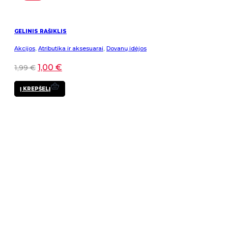
GELINIS RAŠIKLIS
Akcijos
,
Atributika ir aksesuarai
,
Dovanų idėjos
1,00
€
1,99
€
Į KREPŠELĮ