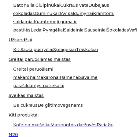
Batonėliai
Čiulpinukai
Cukraus vata
Dubajaus
šokoladas
Guminukai
JAV saldumynai
Kramtomi
saldainiai
Kramtomoji guma ir
pastilės
Ledai
Pyragėliai
Saldainiai
Sausainiai
Šokoladas
Vafl
Užkandžiai
Kiti
Sausi pusryčiai
Spragėsiai
Traškučiai
Greitai paruošiamas maistas
Greitai paruošiami
makaronai
Makaronai
Ramenai
Savaime
pasišildantys patiekalai
Sveikas maistas
Be cukraus
Be glitimo
Veganams
Kiti produktai
Kofeino maišeliai
Marinuotos daržovės
Padažai
N20