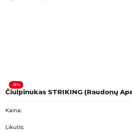
-50%
Čiulpinukas STRIKING (Raudonų Ape
Kaina:
Likutis: