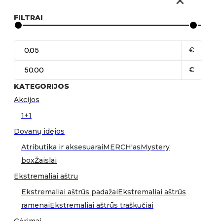
FILTRAI
€
€
KATEGORIJOS
Akcijos
1+1
Dovanų idėjos
Atributika ir aksesuarai
MERCH'as
Mystery
box
Žaislai
Ekstremaliai aštru
Ekstremaliai aštrūs padažai
Ekstremaliai aštrūs
ramenai
Ekstremaliai aštrūs traškučiai
Gėrimai