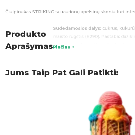
Čiulpinukas STRIKING su raudonų apelsinų skoniu turi inten
Sudedamosios dalys:
cukrus, kukurūz
Produkto
maisto rūgštis (E290). Pastaba: dažikli
Aprašymas
sočiųjų riebalų rūgščių – 0g, Angliavan
Plačiau +
Kilmės šalis: Kinija
Akcijos
,
Čiulpinukai
,
Saldai
KATEGORIJOS:
Jums Taip Pat Gali Patikti: