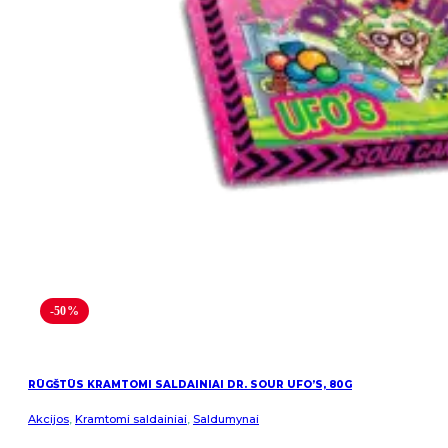
-50%
RŪGŠTŪS KRAMTOMI SALDAINIAI DR. SOUR UFO’S, 80G
Akcijos
,
Kramtomi saldainiai
,
Saldumynai