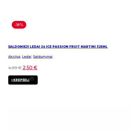
-50%
ŠALDOMIEJI LEDAI 24 ICE PASSION FRUIT MARTINI 325ML
Akcijos
,
Ledai
,
Saldumynai
2,50
€
4,99
€
Į KREPŠELĮ