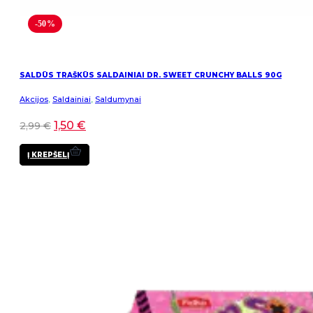
-50%
SALDŪS TRAŠKŪS SALDAINIAI DR. SWEET CRUNCHY BALLS 90G
Akcijos
,
Saldainiai
,
Saldumynai
1,50
€
2,99
€
Į KREPŠELĮ