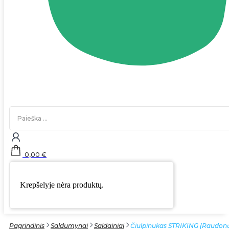
Search
...
0,00
€
Krepšelyje nėra produktų.
Pagrindinis
Saldumynai
Saldainiai
Čiulpinukas STRIKING (Raudonų 