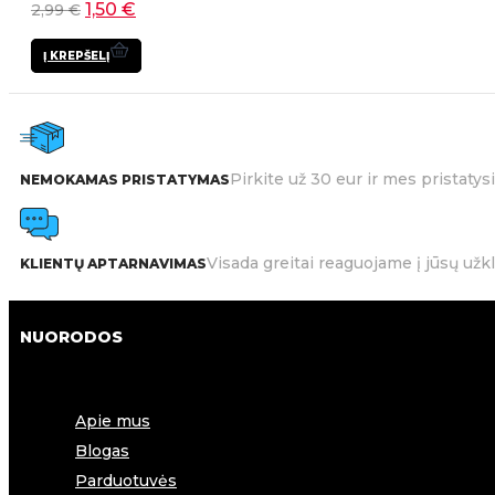
1,50
€
2,99
€
Į KREPŠELĮ
Pirkite už 30 eur ir mes pristat
NEMOKAMAS PRISTATYMAS
Visada greitai reaguojame į jūsų užk
KLIENTŲ APTARNAVIMAS
NUORODOS
Apie mus
Blogas
Parduotuvės