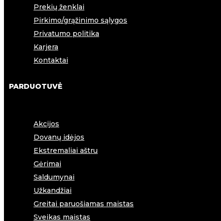
Prekių ženklai
Pirkimo/grąžinimo sąlygos
Privatumo politika
Karjera
Kontaktai
PARDUOTUVĖ
Akcijos
Dovanų idėjos
Ekstremaliai aštru
Gėrimai
Saldumynai
Užkandžiai
Greitai paruošiamas maistas
Sveikas maistas