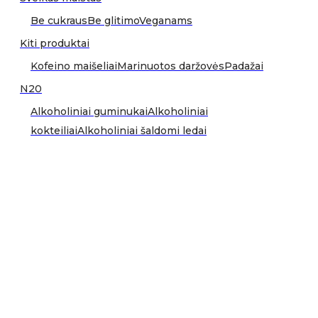
Be cukraus
Be glitimo
Veganams
Kiti produktai
Kofeino maišeliai
Marinuotos daržovės
Padažai
N20
Alkoholiniai guminukai
Alkoholiniai
kokteiliai
Alkoholiniai šaldomi ledai