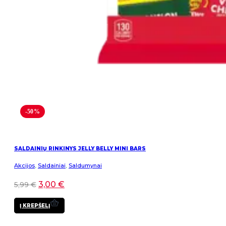
-50%
SALDAINIŲ RINKINYS JELLY BELLY MINI BARS
Akcijos
,
Saldainiai
,
Saldumynai
3,00
€
5,99
€
Į KREPŠELĮ