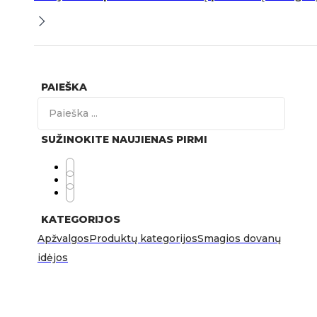
PAIEŠKA
Search
...
SUŽINOKITE NAUJIENAS PIRMI
KATEGORIJOS
Apžvalgos
Produktų kategorijos
Smagios dovanų
idėjos