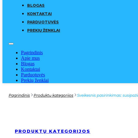
BLOGAS
KONTAKTAI
PARDUOTUVĖS
PREKIŲ ŽENKLAI
Pagrindinis
Apie mus
Blogas
Kontaktai
Parduotuvės
Prekių ženklai
Pagrindinis
Produktų kategorijos
Sveikesnis pasirinkimas: susipaž
PRODUKTŲ KATEGORIJOS