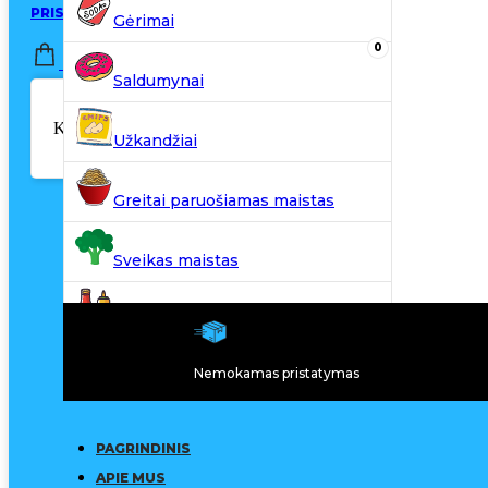
PRISIJUNGTI / REGISTRUOTIS
Gėrimai
0
0,00
€
Saldumynai
Krepšelyje nėra produktų.
Užkandžiai
Greitai paruošiamas maistas
Sveikas maistas
Kiti produktai
Nemokamas pristatymas
N20
PAGRINDINIS
APIE MUS