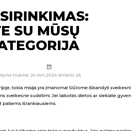
SIRINKIMAS:
TE SU MŪSŲ
ATEGORIJA
itymo trukmė: 24 min.
2024-birželio-26
rijoje, tokia misija yra įmanoma! Siūlome išbandyti sveikesni
 sveikesne sudėtimi. Jei laikotės dietos ar siekiate gyvent
net patiems išrankiausiems.
met, kai kalbame apie tokius produktus. Jais galima pasilep