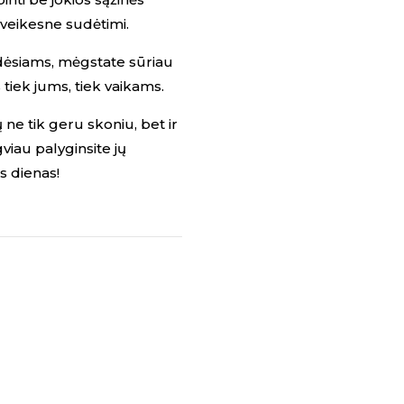
 sveikesne sudėtimi.
ldėsiams, mėgstate sūriau
 tiek jums, tiek vaikams.
ne tik geru skoniu, bet ir
viau palyginsite jų
as dienas!