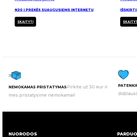
N20 | PREKĖS SUAUGUSIEMS INTERNETU
IŠSKIRT
SKAITYTI
SKAITYT
PATENKIN
Pirkite už 30 eur ir
NEMOKAMAS PRISTATYMAS
didžiaus
mes pristatysime nemokamai!
NUORODOS
PARDUO