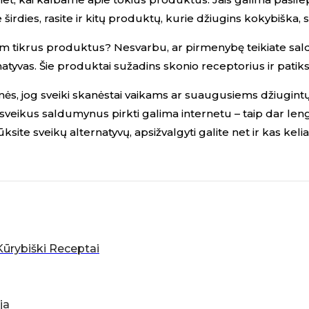
e širdies, rasite ir kitų produktų, kurie džiugins kokybiška,
e tam tikrus produktus? Nesvarbu, ar pirmenybę teikiate sa
natyvas. Šie produktai sužadins skonio receptorius ir patiks
s, jog sveiki skanėstai vaikams ar suaugusiems džiugintų 
sveikus saldumynus pirkti galima internetu – taip dar leng
ksite sveikų alternatyvų, apsižvalgyti galite net ir kas keli
 Kūrybiški Receptai
ja