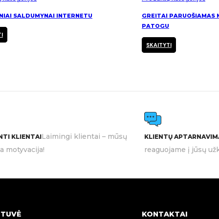
INIAI SALDUMYNAI INTERNETU
GREITAI PARUOŠIAMAS M
PATOGU
I
SKAITYTI
Laimingi klientai – mūsų
TI KLIENTAI
KLIENTŲ APTARNAVIM
ia motyvacija!
reaguojame į jūsų užk
TUVĖ
KONTAKTAI