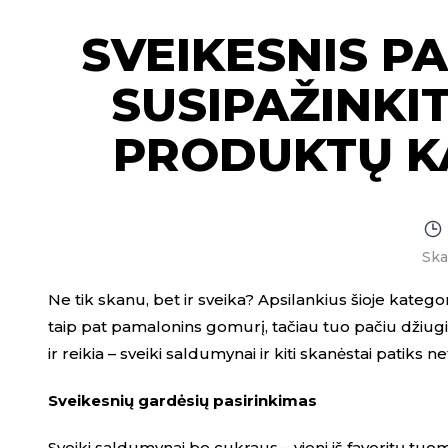
SVEIKESNIS PA
SUSIPAŽINKI
PRODUKTŲ K
Ska
Ne tik skanu, bet ir sveika? Apsilankius šioje katego
taip pat pamalonins gomurį, tačiau tuo pačiu džiugins
ir reikia – sveiki saldumynai ir kiti skanėstai patiks 
Sveikesnių gardėsių pasirinkimas
Sveiki saldumynai be cukraus – vieni iš favoritų tuo