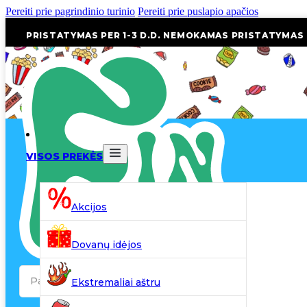
Pereiti prie pagrindinio turinio
Pereiti prie puslapio apačios
PRISTATYMAS PER 1-3 D.D. NEMOKAMAS PRISTATYMAS
VISOS PREKĖS
Akcijos
Dovanų idėjos
Search
Ekstremaliai aštru
...