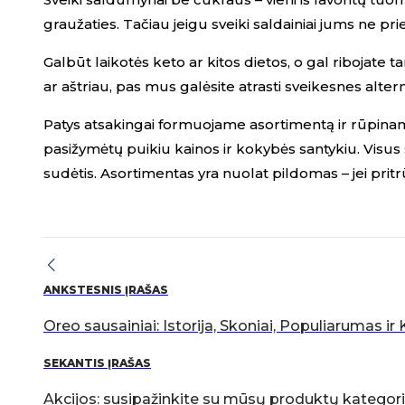
graužaties. Tačiau jeigu sveiki saldainiai jums ne pri
Galbūt laikotės keto ar kitos dietos, o gal ribojat
ar aštriau, pas mus galėsite atrasti sveikesnes alter
Patys atsakingai formuojame asortimentą ir rūpinamė
pasižymėtų puikiu kainos ir kokybės santykiu. Visus 
sudėtis. Asortimentas yra nuolat pildomas – jei pritrū
ANKSTESNIS ĮRAŠAS
Oreo sausainiai: Istorija, Skoniai, Populiarumas ir
SEKANTIS ĮRAŠAS
Akcijos: susipažinkite su mūsų produktų kategori