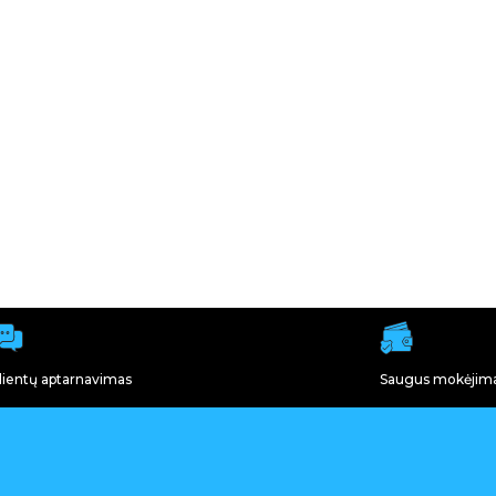
lientų aptarnavimas
Saugus mokėjim