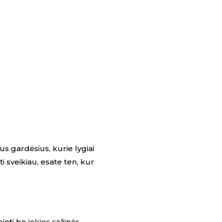
us gardėsius, kurie lygiai
i sveikiau, esate ten, kur
inti be jokios sąžinės