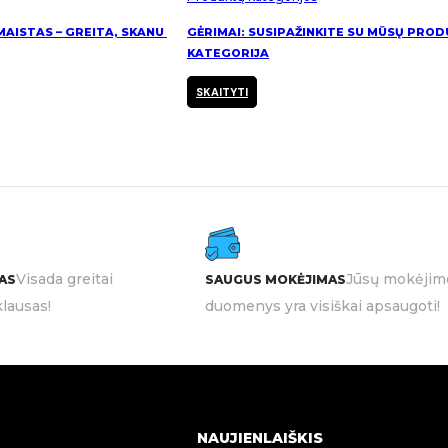
AISTAS – GREITA, SKANU IR
GĖRIMAI: SUSIPAŽINKITE SU MŪSŲ PRO
KATEGORIJA
SKAITYTI
Visada greitai
Jūsų mokėjim
AS
SAUGUS MOKĖJIMAS
lausas!
duomenys yra visiškai apsaugoti!
NAUJIENLAIŠKIS