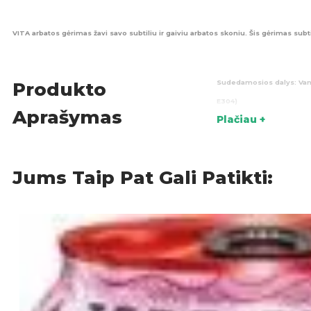
VITA arbatos gėrimas žavi savo subtiliu ir gaiviu arbatos skoniu. Šis gėrimas su
Sudedamosios dalys:
Van
Produkto
E304)
Aprašymas
Plačiau +
Maistinės vertės(100ml):
E
Kilmės šalis:
Prancūzija
Jums Taip Pat Gali Patikti:
Gėri
KATEGORIJOS: