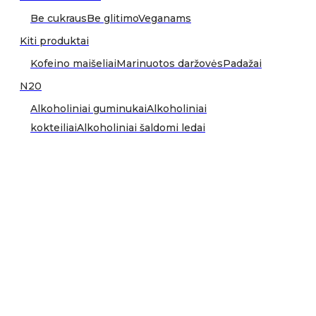
Be cukraus
Be glitimo
Veganams
Kiti produktai
Kofeino maišeliai
Marinuotos daržovės
Padažai
N20
Alkoholiniai guminukai
Alkoholiniai
kokteiliai
Alkoholiniai šaldomi ledai