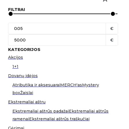
FILTRAI
€
€
KATEGORIJOS
Akcijos
1+1
Dovanų idėjos
Atributika ir aksesuarai
MERCH'as
Mystery
box
Žaislai
Ekstremaliai aštru
Ekstremaliai aštrūs padažai
Ekstremaliai aštrūs
ramenai
Ekstremaliai aštrūs traškučiai
Gėrimai