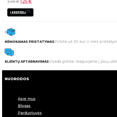
1,25
€
2,49
€
Į KREPŠELĮ
Pirkite už 30 eur ir mes pristat
NEMOKAMAS PRISTATYMAS
Visada greitai reaguojame į jūsų užk
KLIENTŲ APTARNAVIMAS
NUORODOS
Apie mus
Blogas
Parduotuvės