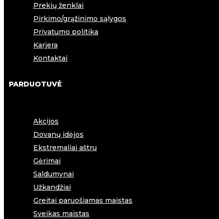
Prekių ženklai
Pirkimo/grąžinimo sąlygos
Privatumo politika
Karjera
Kontaktai
PARDUOTUVĖ
Akcijos
Dovanų idėjos
Ekstremaliai aštru
Gėrimai
Saldumynai
Užkandžiai
Greitai paruošiamas maistas
Sveikas maistas