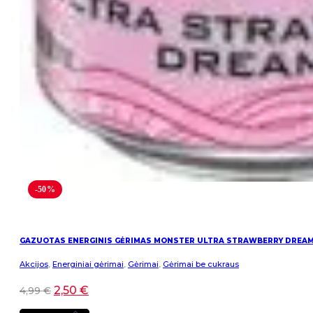
-50%
GAZUOTAS ENERGINIS GĖRIMAS MONSTER ULTRA STRAWBERRY DREA
Akcijos
,
Energiniai gėrimai
,
Gėrimai
,
Gėrimai be cukraus
2,50
€
4,99
€