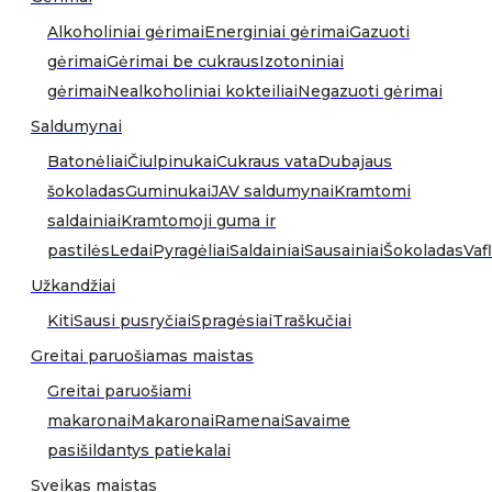
Alkoholiniai gėrimai
Energiniai gėrimai
Gazuoti
gėrimai
Gėrimai be cukraus
Izotoniniai
gėrimai
Nealkoholiniai kokteiliai
Negazuoti gėrimai
Saldumynai
Batonėliai
Čiulpinukai
Cukraus vata
Dubajaus
šokoladas
Guminukai
JAV saldumynai
Kramtomi
saldainiai
Kramtomoji guma ir
pastilės
Ledai
Pyragėliai
Saldainiai
Sausainiai
Šokoladas
Vafl
Užkandžiai
Kiti
Sausi pusryčiai
Spragėsiai
Traškučiai
Greitai paruošiamas maistas
Greitai paruošiami
makaronai
Makaronai
Ramenai
Savaime
pasišildantys patiekalai
Sveikas maistas