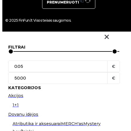
PRENUMERUOTI
© 2025 FinFun.lt Visos teisės saugomos.
FILTRAI
€
€
KATEGORIJOS
Akcijos
1+1
Dovanų idėjos
Atributika ir aksesuarai
MERCH'as
Mystery