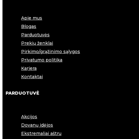
Apie mus
Blogas
Parduotuvės
Prekių ženklai
Pirkimo/grąžinimo sąlygos
Privatumo politika
Karjera
Kontaktai
PARDUOTUVĖ
Akcijos
Dovanų idėjos
Ekstremaliai aštru