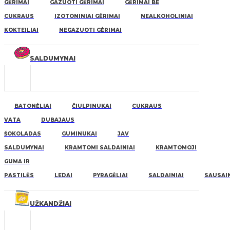
GĖRIMAI
GAZUOTI GĖRIMAI
GĖRIMAI BE
CUKRAUS
IZOTONINIAI GĖRIMAI
NEALKOHOLINIAI
KOKTEILIAI
NEGAZUOTI GĖRIMAI
SALDUMYNAI
BATONĖLIAI
ČIULPINUKAI
CUKRAUS
VATA
DUBAJAUS
ŠOKOLADAS
GUMINUKAI
JAV
SALDUMYNAI
KRAMTOMI SALDAINIAI
KRAMTOMOJI
GUMA IR
PASTILĖS
LEDAI
PYRAGĖLIAI
SALDAINIAI
SAUSAIN
UŽKANDŽIAI