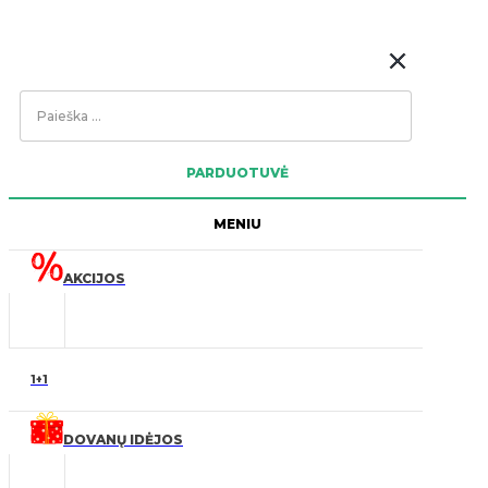
Search
...
PARDUOTUVĖ
MENIU
AKCIJOS
1+1
DOVANŲ IDĖJOS