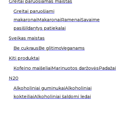
Greitai paruošiamas maistas
Greitai paruošiami
makaronai
Makaronai
Ramenai
Savaime
pasišildantys patiekalai
Sveikas maistas
Be cukraus
Be glitimo
Veganams
Kiti produktai
Kofeino maišeliai
Marinuotos daržovės
Padažai
N20
Alkoholiniai guminukai
Alkoholiniai
kokteiliai
Alkoholiniai šaldomi ledai