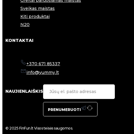
Greitai paruošiamas maistas
Sveikas maistas
Kiti produktai
N20
KONTAKTAI
+370 671 85337
info@yummy.lt
NAUJIENLAIŠKIS
PRENUMERUOTI
© 2025 FinFun.lt Visos teisės saugomos.