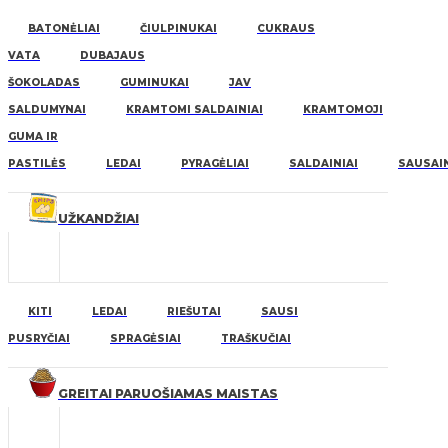
BATONĖLIAI
ČIULPINUKAI
CUKRAUS
VATA
DUBAJAUS
ŠOKOLADAS
GUMINUKAI
JAV
SALDUMYNAI
KRAMTOMI SALDAINIAI
KRAMTOMOJI
GUMA IR
PASTILĖS
LEDAI
PYRAGĖLIAI
SALDAINIAI
SAUSAIN
UŽKANDŽIAI
KITI
LEDAI
RIEŠUTAI
SAUSI
PUSRYČIAI
SPRAGĖSIAI
TRAŠKUČIAI
GREITAI PARUOŠIAMAS MAISTAS