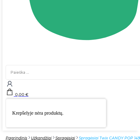
Search
...
0,00
€
Krepšelyje nėra produktų.
Pagrindinis
Užkandžiai
Spragėsiai
Spragėsiai Twix CANDY POP 14