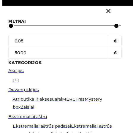
FILTRAI
€
€
KATEGORIJOS
Akcijos
1+1
Dovanų idėjos
Atributika ir aksesuarai
MERCH'as
Mystery
box
Žaislai
Ekstremaliai aštru
Ekstremaliai aštrūs padažai
Ekstremaliai aštrūs