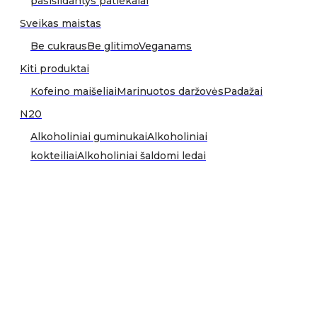
pasišildantys patiekalai
Sveikas maistas
Be cukraus
Be glitimo
Veganams
Kiti produktai
Kofeino maišeliai
Marinuotos daržovės
Padažai
N20
Alkoholiniai guminukai
Alkoholiniai
kokteiliai
Alkoholiniai šaldomi ledai