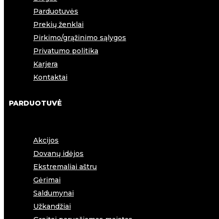
Parduotuvės
Prekių ženklai
Pirkimo/grąžinimo sąlygos
Privatumo politika
Karjera
Kontaktai
PARDUOTUVĖ
Akcijos
Dovanų idėjos
Ekstremaliai aštru
Gėrimai
Saldumynai
Užkandžiai