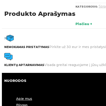
Spra
KATEGORIJOS:
Produkto Aprašymas
Plačiau +
Pirkite už 30 eur ir mes pristat
NEMOKAMAS PRISTATYMAS
Visada greitai reaguojame į jūsų užk
KLIENTŲ APTARNAVIMAS
NUORODOS
Apie mus
Blogas