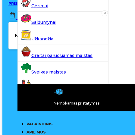
PRISIJUNGTI / REGISTRUOTIS
Gėrimai
0
0,00
€
Saldumynai
Krepšelyje nėra produktų.
Užkandžiai
Greitai paruošiamas maistas
Sveikas maistas
Kiti produktai
Nemokamas pristatymas
N20
PAGRINDINIS
APIE MUS