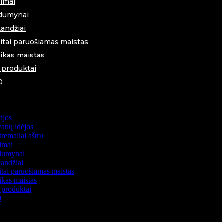
imai
dumynai
andžiai
itai paruošiamas maistas
ikas maistas
i produktai
0
ijos
anų idėjos
remaliai aštru
imai
dumynai
andžiai
itai paruošiamas maistas
ikas maistas
i produktai
0