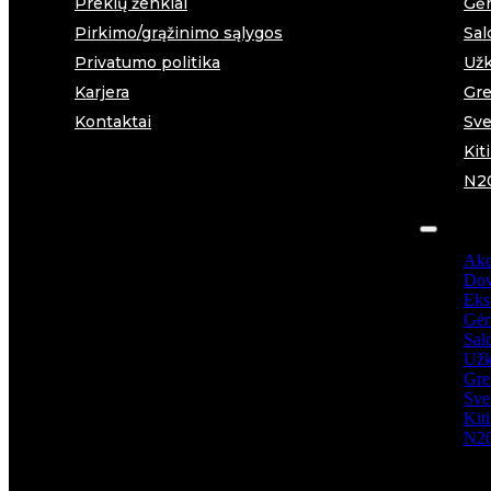
Prekių ženklai
Gėr
Pirkimo/grąžinimo sąlygos
Sal
Privatumo politika
Užk
Karjera
Gre
Kontaktai
Sve
Kit
N2
Akc
Dov
Ekst
Gėr
Sal
Užk
Gre
Sve
Kit
N2