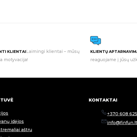
Laimingi klientai – mūsų
TI KLIENTAI
KLIENTŲ APTARNAVIM
ia motyvacija!
reaguojame į jūsų užk
TUVĖ
KONTAKTAI
ijos
+370 608 625
anų idėjos
info@finfun.l
tremaliai aštru