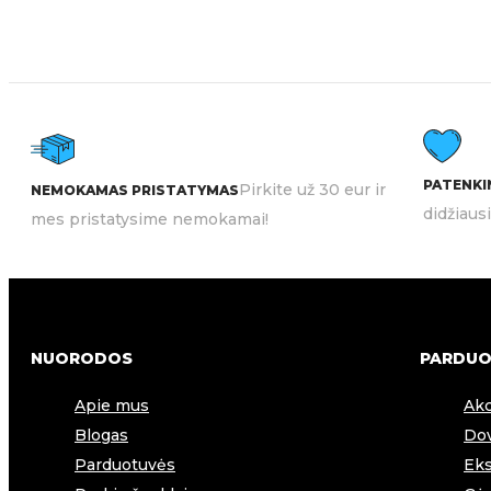
PATENKIN
Pirkite už 30 eur ir
NEMOKAMAS PRISTATYMAS
didžiaus
mes pristatysime nemokamai!
NUORODOS
PARDUO
Apie mus
Akc
Blogas
Dov
Parduotuvės
Eks