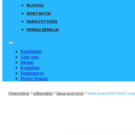
BLOGAS
KONTAKTAI
PARDUOTUVĖS
PREKIŲ ŽENKLAI
Pagrindinis
Apie mus
Blogas
Kontaktai
Parduotuvės
Prekių ženklai
Pagrindinis
Užkandžiai
Sausi pusryčiai
Sausi pusryčiai Froot Lo