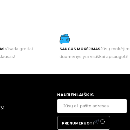
Visada greitai
Jūsų mokėjim
AS
SAUGUS MOKĖJIMAS
lausas!
duomenys yra visiškai apsaugoti!
NAUJIENLAIŠKIS
31
t
PRENUMERUOTI