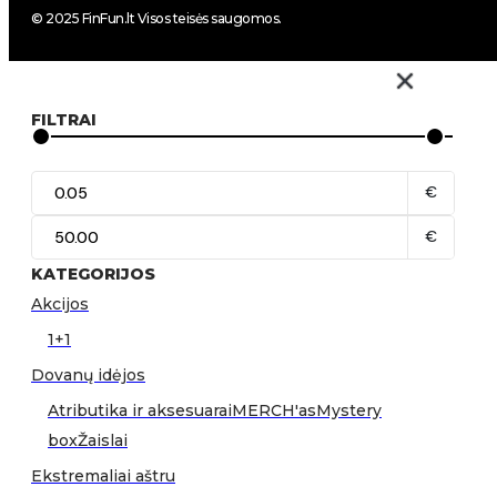
© 2025 FinFun.lt Visos teisės saugomos.
FILTRAI
€
€
KATEGORIJOS
Akcijos
1+1
Dovanų idėjos
Atributika ir aksesuarai
MERCH'as
Mystery
box
Žaislai
Ekstremaliai aštru