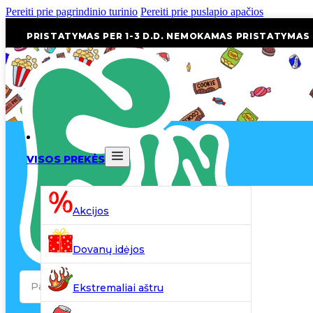
Pereiti prie pagrindinio turinio
Pereiti prie puslapio apačios
PRISTATYMAS PER 1-3 D.D. NEMOKAMAS PRISTATYMAS
VISOS PREKĖS
Akcijos
Dovanų idėjos
Search
Ekstremaliai aštru
...