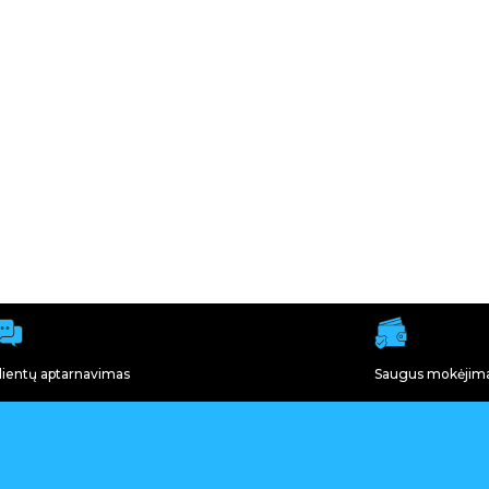
lientų aptarnavimas
Saugus mokėjim