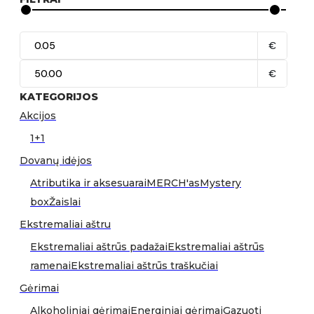
€
€
KATEGORIJOS
Akcijos
1+1
Dovanų idėjos
Atributika ir aksesuarai
MERCH'as
Mystery
box
Žaislai
Ekstremaliai aštru
Ekstremaliai aštrūs padažai
Ekstremaliai aštrūs
ramenai
Ekstremaliai aštrūs traškučiai
Gėrimai
Alkoholiniai gėrimai
Energiniai gėrimai
Gazuoti