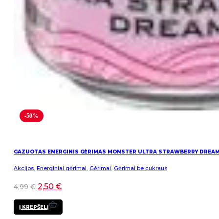
-50%
GAZUOTAS ENERGINIS GĖRIMAS MONSTER ULTRA STRAWBERRY DREA
Akcijos
,
Energiniai gėrimai
,
Gėrimai
,
Gėrimai be cukraus
2,50
€
4,99
€
Į KREPŠELĮ