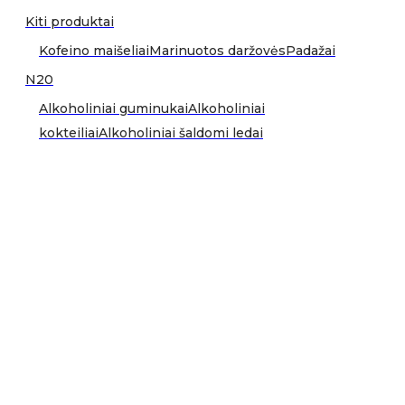
Kiti produktai
Kofeino maišeliai
Marinuotos daržovės
Padažai
N20
Alkoholiniai guminukai
Alkoholiniai
kokteiliai
Alkoholiniai šaldomi ledai