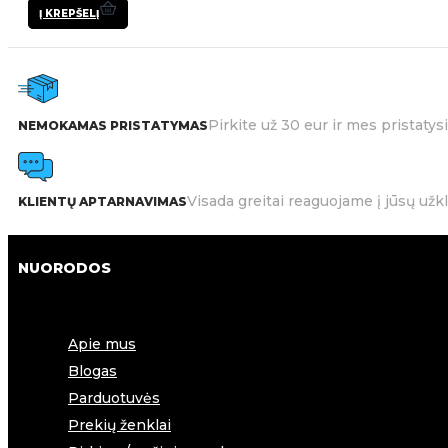
Į KREPŠELĮ
Pirkite už 30 eur ir mes pristat
NEMOKAMAS PRISTATYMAS
Visada greitai reaguojame į jūsų užk
KLIENTŲ APTARNAVIMAS
NUORODOS
Apie mus
Blogas
Parduotuvės
Prekių ženklai