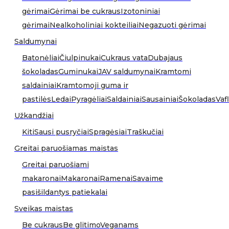
gėrimai
Gėrimai be cukraus
Izotoniniai
gėrimai
Nealkoholiniai kokteiliai
Negazuoti gėrimai
Saldumynai
Batonėliai
Čiulpinukai
Cukraus vata
Dubajaus
šokoladas
Guminukai
JAV saldumynai
Kramtomi
saldainiai
Kramtomoji guma ir
pastilės
Ledai
Pyragėliai
Saldainiai
Sausainiai
Šokoladas
Vafl
Užkandžiai
Kiti
Sausi pusryčiai
Spragėsiai
Traškučiai
Greitai paruošiamas maistas
Greitai paruošiami
makaronai
Makaronai
Ramenai
Savaime
pasišildantys patiekalai
Sveikas maistas
Be cukraus
Be glitimo
Veganams