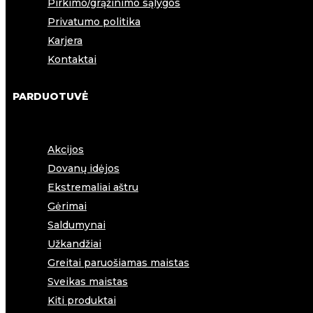
Pirkimo/grąžinimo sąlygos
Privatumo politika
Karjera
Kontaktai
PARDUOTUVĖ
Akcijos
Dovanų idėjos
Ekstremaliai aštru
Gėrimai
Saldumynai
Užkandžiai
Greitai paruošiamas maistas
Sveikas maistas
Kiti produktai