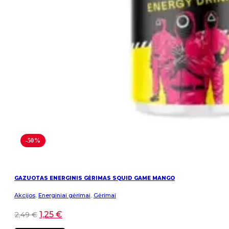
-50%
GAZUOTAS ENERGINIS GĖRIMAS SQUID GAME MANGO
Akcijos
,
Energiniai gėrimai
,
Gėrimai
1,25
€
2,49
€