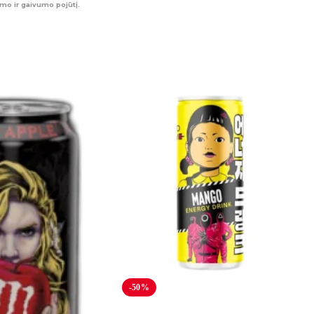
mo ir gaivumo pojūtį.
-50%