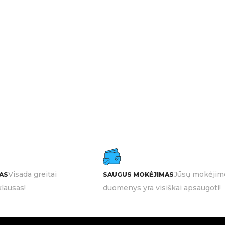
Visada greitai
Jūsų mokėjim
AS
SAUGUS MOKĖJIMAS
lausas!
duomenys yra visiškai apsaugoti!