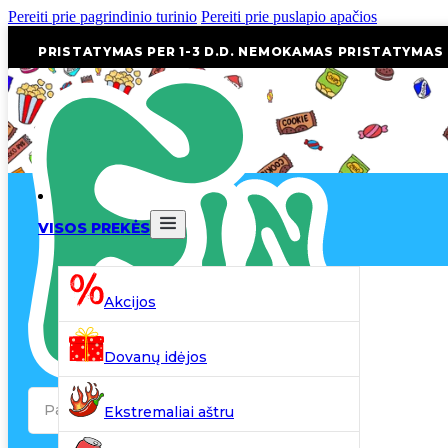
Pereiti prie pagrindinio turinio
Pereiti prie puslapio apačios
PRISTATYMAS PER 1-3 D.D. NEMOKAMAS PRISTATYMAS
VISOS PREKĖS
Akcijos
Dovanų idėjos
Search
Ekstremaliai aštru
...