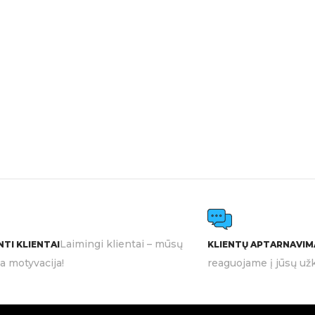
Laimingi klientai – mūsų
TI KLIENTAI
KLIENTŲ APTARNAVIM
ia motyvacija!
reaguojame į jūsų užk