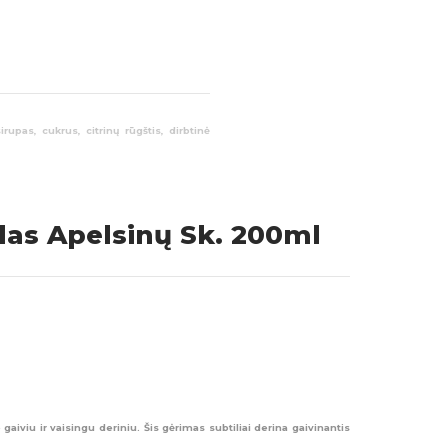
pas, cukrus, citrinų rūgštis, dirbtinė
ų riebalų rūgščių – 0g; angliavandeniai –
s Apelsinų Sk. 200ml
Visos prekės
viu ir vaisingu deriniu. Šis gėrimas subtiliai derina gaivinantis