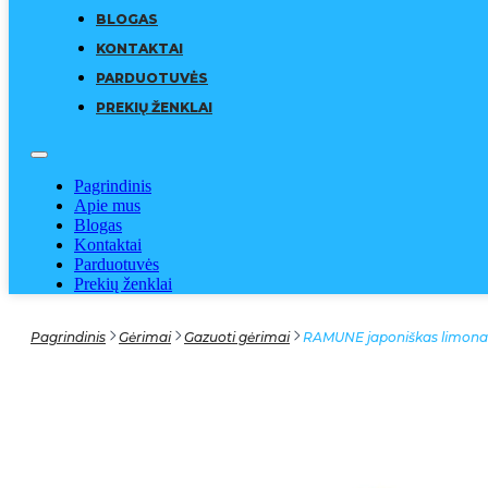
BLOGAS
KONTAKTAI
PARDUOTUVĖS
PREKIŲ ŽENKLAI
Pagrindinis
Apie mus
Blogas
Kontaktai
Parduotuvės
Prekių ženklai
Pagrindinis
Gėrimai
Gazuoti gėrimai
RAMUNE japoniškas limonad