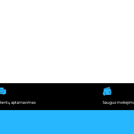
lientų aptarnavimas
Saugus mokėjim