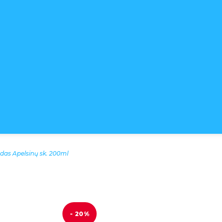
as Apelsinų sk. 200ml
- 20%