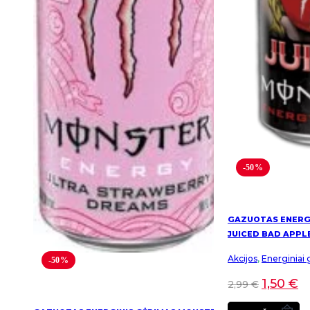
-50%
GAZUOTAS ENERG
JUICED BAD APPL
Akcijos
,
Energiniai 
-50%
1,50
€
2,99
€