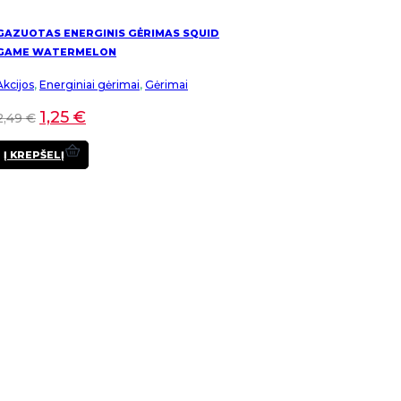
GAZUOTAS ENERGINIS GĖRIMAS SQUID
GAME WATERMELON
Akcijos
,
Energiniai gėrimai
,
Gėrimai
1,25
€
2,49
€
Į KREPŠELĮ