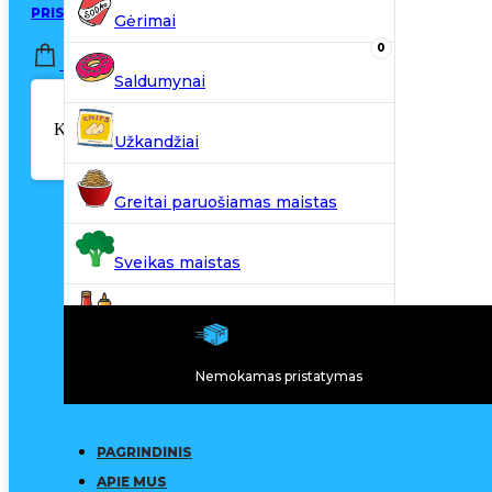
PRISIJUNGTI / REGISTRUOTIS
Gėrimai
0
0,00
€
Saldumynai
Krepšelyje nėra produktų.
Užkandžiai
Greitai paruošiamas maistas
Sveikas maistas
Kiti produktai
Nemokamas pristatymas
N20
PAGRINDINIS
APIE MUS