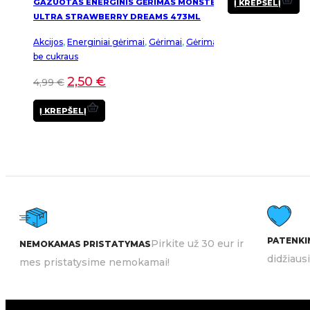
GAZUOTAS ENERGINIS GĖRIMAS MONSTER
Į KREPŠELĮ
ULTRA STRAWBERRY DREAMS 473ML
Akcijos
,
Energiniai gėrimai
,
Gėrimai
,
Gėrimai
be cukraus
2,50
€
4,99
€
Į KREPŠELĮ
PATENKIN
Pirkite už 30 eur ir
NEMOKAMAS PRISTATYMAS
didžiaus
mes pristatysime nemokamai!