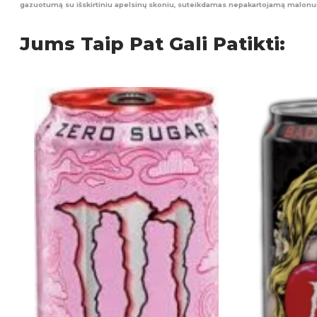
gazuotumą su išskirtiniu apelsinų skoniu, suteikdamas nepakartojamą malonu
Jums Taip Pat Gali Patikti: