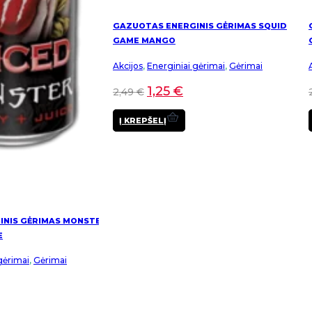
GAZUOTAS ENERGINIS GĖRIMAS SQUID
GAME MANGO
Akcijos
,
Energiniai gėrimai
,
Gėrimai
1,25
€
2,49
€
Į KREPŠELĮ
INIS GĖRIMAS MONSTER
E
gėrimai
,
Gėrimai