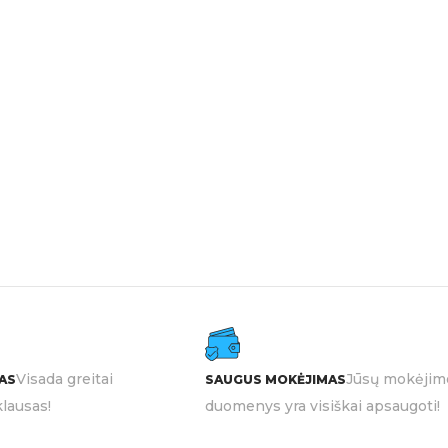
Visada greitai
Jūsų mokėjim
AS
SAUGUS MOKĖJIMAS
lausas!
duomenys yra visiškai apsaugoti!