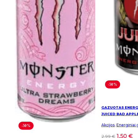
-50%
GAZUOTAS ENERG
JUICED BAD APPL
Akcijos
,
Energiniai 
-50%
1,50
€
2,99
€