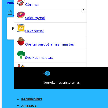
PRISIJUNGTI / REGISTRUOTIS
Gėrimai
0
0,00
€
Saldumynai
Krepšelyje nėra produktų.
Užkandžiai
Greitai paruošiamas maistas
Sveikas maistas
Kiti produktai
Nemokamas pristatymas
N20
PAGRINDINIS
APIE MUS