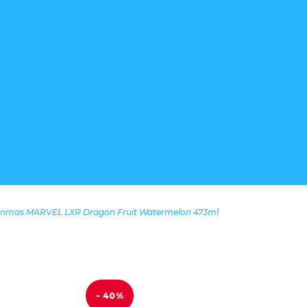
gėrimas MARVEL LXR Dragon Fruit Watermelon 473ml
- 40%