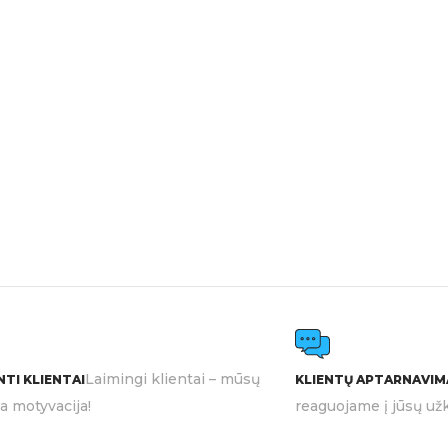
Laimingi klientai – mūsų
TI KLIENTAI
KLIENTŲ APTARNAVIM
ia motyvacija!
reaguojame į jūsų užk