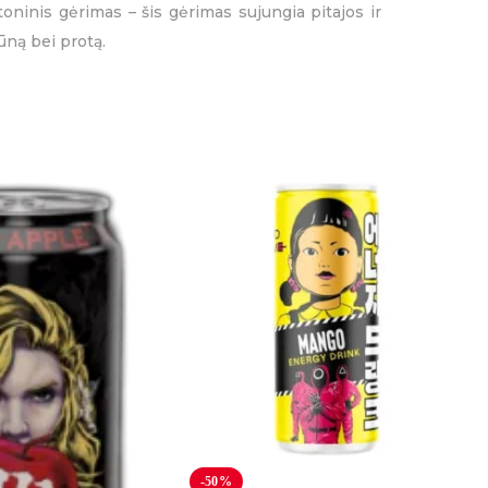
ninis gėrimas – šis gėrimas sujungia pitajos ir
ūną bei protą.
i
Išpardavimas
,
Visos
ŽYMOS:
-50%