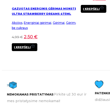
GAZUOTAS ENERGINIS GĖRIMAS MONSTER
Į KREPŠELĮ
ULTRA STRAWBERRY DREAMS 473ML
Akcijos
,
Energiniai gėrimai
,
Gėrimai
,
Gėrimai
be cukraus
2,50
€
4,99
€
Į KREPŠELĮ
PATENKIN
Pirkite už 30 eur ir
NEMOKAMAS PRISTATYMAS
didžiaus
mes pristatysime nemokamai!