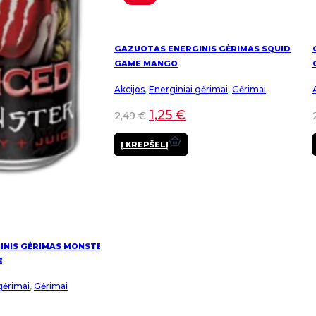
GAZUOTAS ENERGINIS GĖRIMAS SQUID
GAME MANGO
Akcijos
,
Energiniai gėrimai
,
Gėrimai
1,25
€
2,49
€
Į KREPŠELĮ
INIS GĖRIMAS MONSTER
E
gėrimai
,
Gėrimai