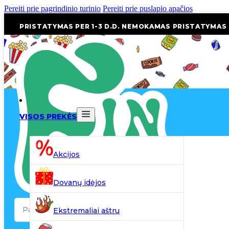
Pereiti prie pagrindinio turinio
Pereiti prie puslapio apačios
PRISTATYMAS PER 1-3 D.D. NEMOKAMAS PRISTATYMAS
VISOS PREKĖS
Akcijos
Dovanų idėjos
Search
Ekstremaliai aštru
...