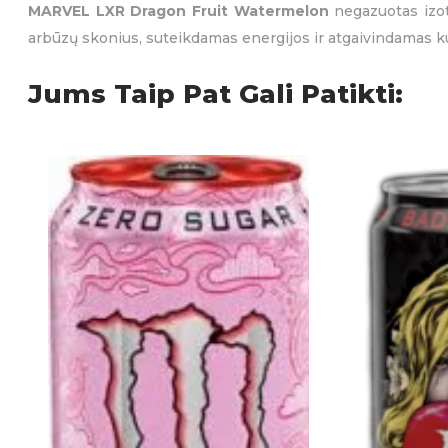
MARVEL LXR Dragon Fruit Watermelon
negazuotas izoto
arbūzų skonius, suteikdamas energijos ir atgaivindamas k
Gėrimai
,
Izotoniniai gėrimai
,
Negazuoti gėrima
KATEGORIJOS:
prekės
Jums Taip Pat Gali Patikti: