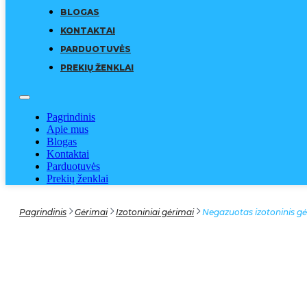
BLOGAS
KONTAKTAI
PARDUOTUVĖS
PREKIŲ ŽENKLAI
Pagrindinis
Apie mus
Blogas
Kontaktai
Parduotuvės
Prekių ženklai
Pagrindinis
Gėrimai
Izotoniniai gėrimai
Negazuotas izotoninis 