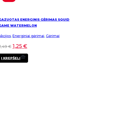
GAZUOTAS ENERGINIS GĖRIMAS SQUID
GAME WATERMELON
Akcijos
,
Energiniai gėrimai
,
Gėrimai
1,25
€
2,49
€
Į KREPŠELĮ