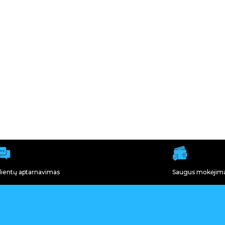
lientų aptarnavimas
Saugus mokėjim