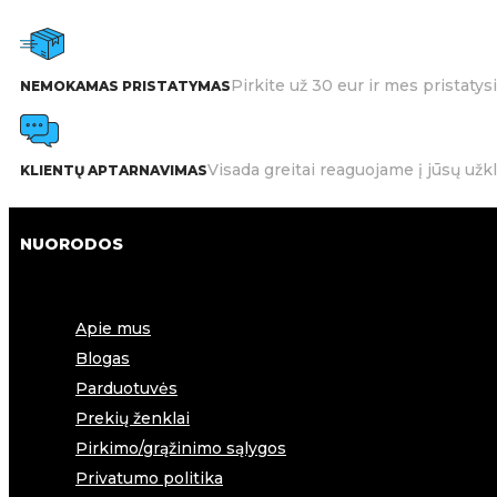
Pirkite už 30 eur ir mes pristat
NEMOKAMAS PRISTATYMAS
Visada greitai reaguojame į jūsų užk
KLIENTŲ APTARNAVIMAS
NUORODOS
Apie mus
Blogas
Parduotuvės
Prekių ženklai
Pirkimo/grąžinimo sąlygos
Privatumo politika