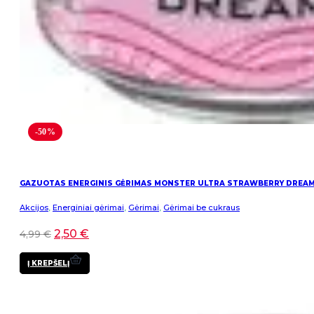
-50%
GAZUOTAS ENERGINIS GĖRIMAS MONSTER ULTRA STRAWBERRY DREA
Akcijos
,
Energiniai gėrimai
,
Gėrimai
,
Gėrimai be cukraus
2,50
€
4,99
€
Į KREPŠELĮ