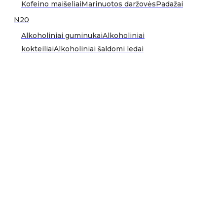
Kofeino maišeliai
Marinuotos daržovės
Padažai
N20
Alkoholiniai guminukai
Alkoholiniai
kokteiliai
Alkoholiniai šaldomi ledai