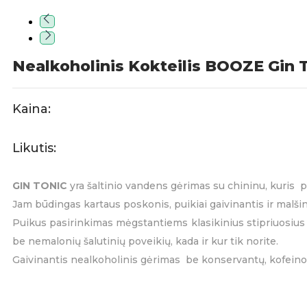
Nealkoholinis Kokteilis BOOZE Gin 
Kaina:
Likutis:
GIN TONIC
yra šaltinio vandens gėrimas su chininu, kuris 
Jam būdingas kartaus poskonis, puikiai gaivinantis ir malšin
Puikus pasirinkimas mėgstantiems klasikinius stipriuosius 
be nemalonių šalutinių poveikių, kada ir kur tik norite.
Gaivinantis nealkoholinis gėrimas be konservantų, kofeino, g