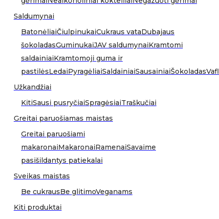
gėrimai
Nealkoholiniai kokteiliai
Negazuoti gėrimai
Saldumynai
Batonėliai
Čiulpinukai
Cukraus vata
Dubajaus
šokoladas
Guminukai
JAV saldumynai
Kramtomi
saldainiai
Kramtomoji guma ir
pastilės
Ledai
Pyragėliai
Saldainiai
Sausainiai
Šokoladas
Vafl
Užkandžiai
Kiti
Sausi pusryčiai
Spragėsiai
Traškučiai
Greitai paruošiamas maistas
Greitai paruošiami
makaronai
Makaronai
Ramenai
Savaime
pasišildantys patiekalai
Sveikas maistas
Be cukraus
Be glitimo
Veganams
Kiti produktai