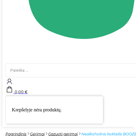
Search
...
0,00
€
Krepšelyje nėra produktų.
Pagrindinis
Gėrimai
Gazuoti gėrimai
Nealkoholinis kokteilis BOOZE