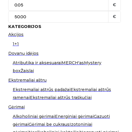
€
€
KATEGORIJOS
Akcijos
1+1
Dovanų idėjos
Atributika ir aksesuarai
MERCH'as
Mystery
box
Žaislai
Ekstremaliai aštru
Ekstremaliai aštrūs padažai
Ekstremaliai aštrūs
ramenai
Ekstremaliai aštrūs traškučiai
Gėrimai
Alkoholiniai gėrimai
Energiniai gėrimai
Gazuoti
gėrimai
Gėrimai be cukraus
Izotoniniai