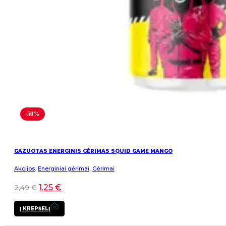
-50%
GAZUOTAS ENERGINIS GĖRIMAS SQUID GAME MANGO
Akcijos
,
Energiniai gėrimai
,
Gėrimai
1,25
€
2,49
€
Į KREPŠELĮ