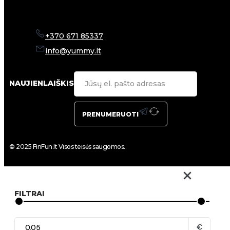
+370 671 85337
info@yummy.lt
NAUJIENLAIŠKIS
PRENUMERUOTI
© 2025 FinFun.lt Visos teisės saugomos.
FILTRAI
€