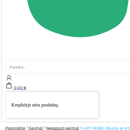
Search
...
0,00
€
Krepšelyje nėra produktų.
Pagrindinis
Gėrimai
Negazuoti gėrimai
LADY BOBA Obuolių sk art