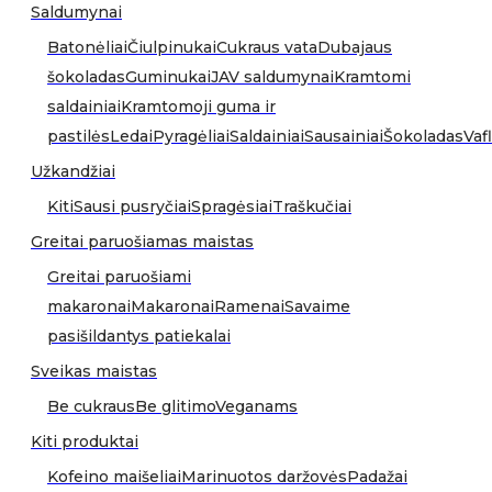
Saldumynai
Batonėliai
Čiulpinukai
Cukraus vata
Dubajaus
šokoladas
Guminukai
JAV saldumynai
Kramtomi
saldainiai
Kramtomoji guma ir
pastilės
Ledai
Pyragėliai
Saldainiai
Sausainiai
Šokoladas
Vafl
Užkandžiai
Kiti
Sausi pusryčiai
Spragėsiai
Traškučiai
Greitai paruošiamas maistas
Greitai paruošiami
makaronai
Makaronai
Ramenai
Savaime
pasišildantys patiekalai
Sveikas maistas
Be cukraus
Be glitimo
Veganams
Kiti produktai
Kofeino maišeliai
Marinuotos daržovės
Padažai