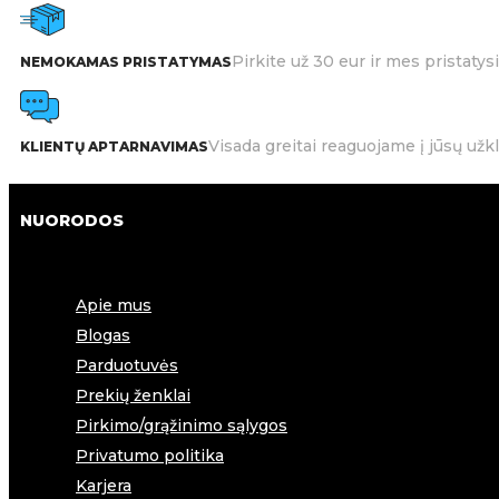
Pirkite už 30 eur ir mes pristat
NEMOKAMAS PRISTATYMAS
Visada greitai reaguojame į jūsų užk
KLIENTŲ APTARNAVIMAS
NUORODOS
Apie mus
Blogas
Parduotuvės
Prekių ženklai
Pirkimo/grąžinimo sąlygos
Privatumo politika
Karjera