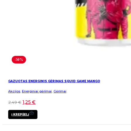
-50%
GAZUOTAS ENERGINIS GĖRIMAS SQUID GAME MANGO
Akcijos
,
Energiniai gėrimai
,
Gėrimai
1,25
€
2,49
€
Į KREPŠELĮ