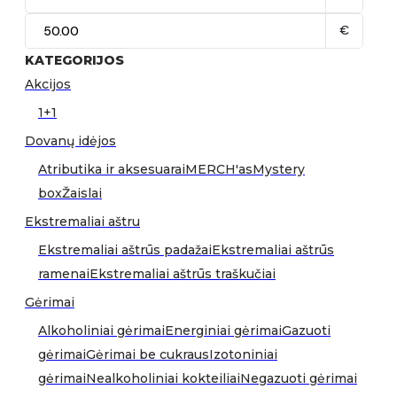
€
KATEGORIJOS
Akcijos
1+1
Dovanų idėjos
Atributika ir aksesuarai
MERCH'as
Mystery
box
Žaislai
Ekstremaliai aštru
Ekstremaliai aštrūs padažai
Ekstremaliai aštrūs
ramenai
Ekstremaliai aštrūs traškučiai
Gėrimai
Alkoholiniai gėrimai
Energiniai gėrimai
Gazuoti
gėrimai
Gėrimai be cukraus
Izotoniniai
gėrimai
Nealkoholiniai kokteiliai
Negazuoti gėrimai