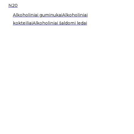
N20
Alkoholiniai guminukai
Alkoholiniai
kokteiliai
Alkoholiniai šaldomi ledai