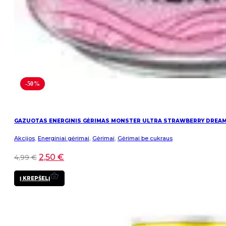
-50%
GAZUOTAS ENERGINIS GĖRIMAS MONSTER ULTRA STRAWBERRY DREA
Akcijos
,
Energiniai gėrimai
,
Gėrimai
,
Gėrimai be cukraus
2,50
€
4,99
€
Į KREPŠELĮ