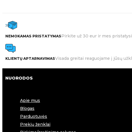
Pirkite už 30 eur ir mes pristat
NEMOKAMAS PRISTATYMAS
Visada greitai reaguojame į jūsų užk
KLIENTŲ APTARNAVIMAS
NUORODOS
Apie mus
Blogas
Parduotuvės
Prekių ženklai