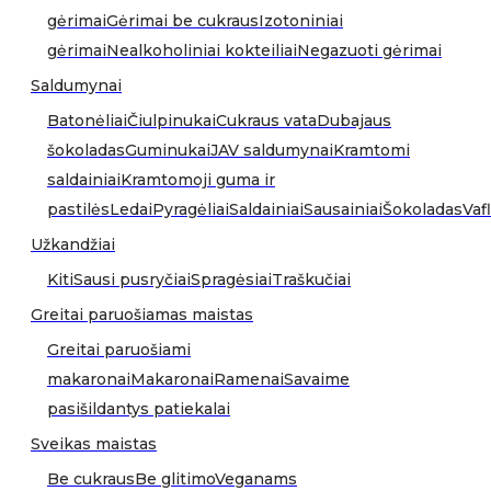
gėrimai
Gėrimai be cukraus
Izotoniniai
gėrimai
Nealkoholiniai kokteiliai
Negazuoti gėrimai
Saldumynai
Batonėliai
Čiulpinukai
Cukraus vata
Dubajaus
šokoladas
Guminukai
JAV saldumynai
Kramtomi
saldainiai
Kramtomoji guma ir
pastilės
Ledai
Pyragėliai
Saldainiai
Sausainiai
Šokoladas
Vafl
Užkandžiai
Kiti
Sausi pusryčiai
Spragėsiai
Traškučiai
Greitai paruošiamas maistas
Greitai paruošiami
makaronai
Makaronai
Ramenai
Savaime
pasišildantys patiekalai
Sveikas maistas
Be cukraus
Be glitimo
Veganams