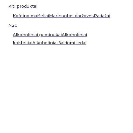
Kiti produktai
Kofeino maišeliai
Marinuotos daržovės
Padažai
N20
Alkoholiniai guminukai
Alkoholiniai
kokteiliai
Alkoholiniai šaldomi ledai