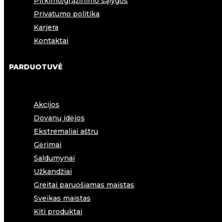
Pirkimo/grąžinimo sąlygos
Privatumo politika
Karjera
Kontaktai
PARDUOTUVĖ
Akcijos
Dovanų idėjos
Ekstremaliai aštru
Gėrimai
Saldumynai
Užkandžiai
Greitai paruošiamas maistas
Sveikas maistas
Kiti produktai