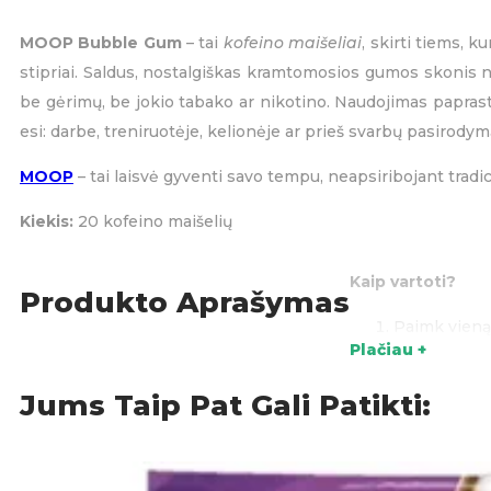
MOOP Bubble Gum
– tai
kofeino maišeliai
, skirti tiems, 
stipriai. Saldus, nostalgiškas kramtomosios gumos skonis nu
be gėrimų, be jokio tabako ar nikotino. Naudojimas paprastas 
esi: darbe, treniruotėje, kelionėje ar prieš svarbų pasirodymą.
MOOP
– tai laisvė gyventi savo tempu, neapsiribojant tradi
Kiekis:
20 kofeino maišelių
Kaip vartoti?
Produkto Aprašymas
Paimk vieną
Plačiau +
Įsidėk tarp 
Jums Taip Pat Gali Patikti:
Laikyk iki 3
Išmesk – ir 