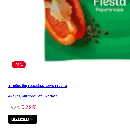
-50%
TRAŠKUČIŲ PADAŽAS LAY’S FIESTA
Akcijos
,
Kiti produktai
,
Padažai
0,75
€
1,49
€
Į KREPŠELĮ