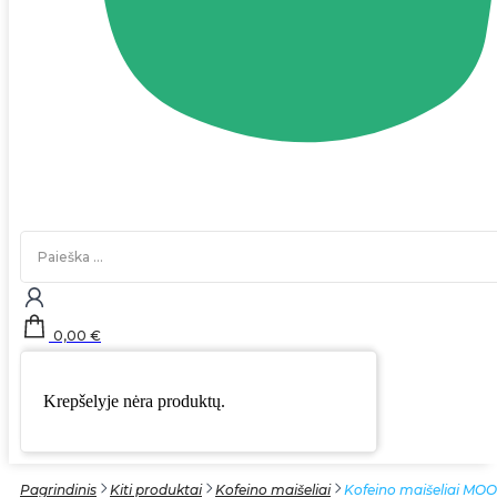
Search
...
0,00
€
Krepšelyje nėra produktų.
Pagrindinis
Kiti produktai
Kofeino maišeliai
Kofeino maišeliai MO