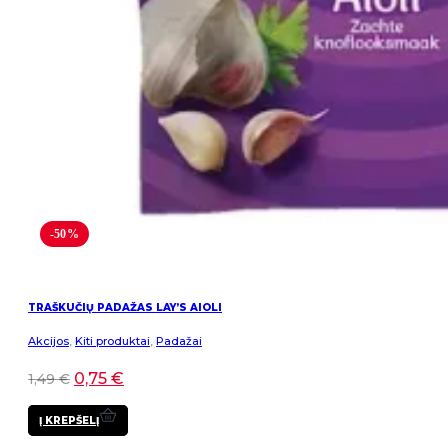
-50%
TRAŠKUČIŲ PADAŽAS LAY’S AIOLI
Akcijos
,
Kiti produktai
,
Padažai
0,75
€
1,49
€
Į KREPŠELĮ