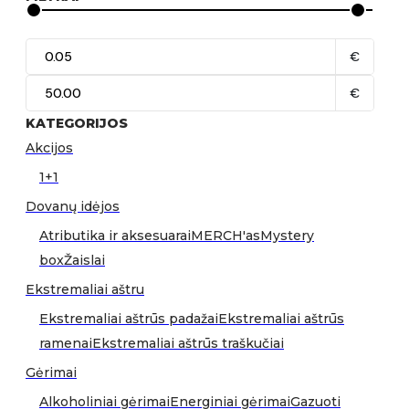
€
€
KATEGORIJOS
Akcijos
1+1
Dovanų idėjos
Atributika ir aksesuarai
MERCH'as
Mystery
box
Žaislai
Ekstremaliai aštru
Ekstremaliai aštrūs padažai
Ekstremaliai aštrūs
ramenai
Ekstremaliai aštrūs traškučiai
Gėrimai
Alkoholiniai gėrimai
Energiniai gėrimai
Gazuoti