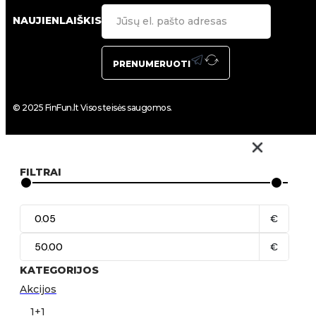
NAUJIENLAIŠKIS
PRENUMERUOTI
© 2025 FinFun.lt Visos teisės saugomos.
FILTRAI
€
€
KATEGORIJOS
Akcijos
1+1