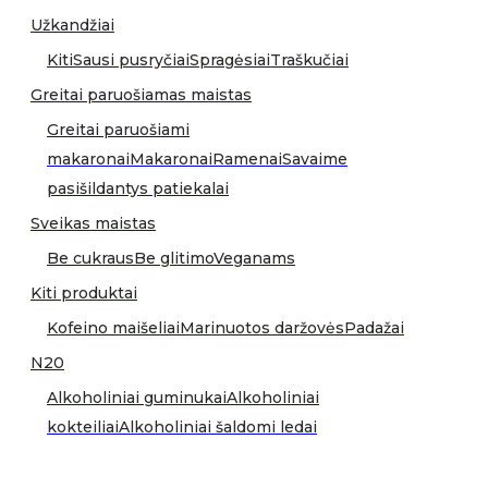
Užkandžiai
Kiti
Sausi pusryčiai
Spragėsiai
Traškučiai
Greitai paruošiamas maistas
Greitai paruošiami
makaronai
Makaronai
Ramenai
Savaime
pasišildantys patiekalai
Sveikas maistas
Be cukraus
Be glitimo
Veganams
Kiti produktai
Kofeino maišeliai
Marinuotos daržovės
Padažai
N20
Alkoholiniai guminukai
Alkoholiniai
kokteiliai
Alkoholiniai šaldomi ledai