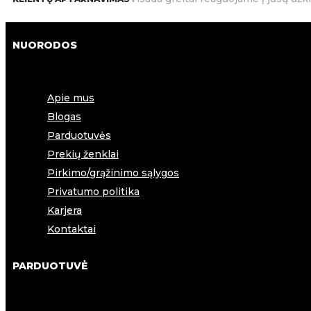
Teigiamai veikia š
Padeda išvengti n
Saugo organizmą n
NUORODOS
Kiti
,
Užkan
KATEGORIJOS:
Apie mus
Blogas
Parduotuvės
Prekių ženklai
Pirkimo/grąžinimo sąlygos
Privatumo politika
Karjera
Kontaktai
PARDUOTUVĖ