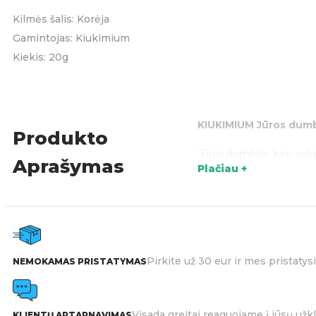
Kilmės šalis: Korėja
Gamintojas: Kiukimium
Kiekis: 20g
KIUKIMIUM Jūros dumb
Produkto
Jūros dumbliai, kaip val
Aprašymas
Plačiau +
vitaminų.
Šalina toksinus –
Skatina protinę ve
Praturtina organ
Jūrų dumbliuose ga
Pirkite už 30 eur ir mes pristat
NEMOKAMAS PRISTATYMAS
rūgštimis, polisach
Gausiai prisotinti
Visada greitai reaguojame į jūsų užk
KLIENTŲ APTARNAVIMAS