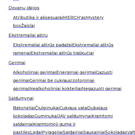
Dovanų idėjos
Atributika ir aksesuarai
MERCH'as
Mystery
box
Žaislai
Ekstremaliai aštru
Ekstremaliai aštrūs padažai
Ekstremaliai aštrūs
ramenai
Ekstremaliai aštrūs traškučiai
Gėrimai
Alkoholiniai gėrimai
Energiniai gėrimai
Gazuoti
gėrimai
Gėrimai be cukraus
Izotoniniai
gėrimai
Nealkoholiniai kokteiliai
Negazuoti gėrimai
Saldumynai
Batonėliai
Čiulpinukai
Cukraus vata
Dubajaus
šokoladas
Guminukai
JAV saldumynai
Kramtomi
saldainiai
Kramtomoji guma ir
pastilės
Ledai
Pyragėliai
Saldainiai
Sausainiai
Šokoladas
Vafl