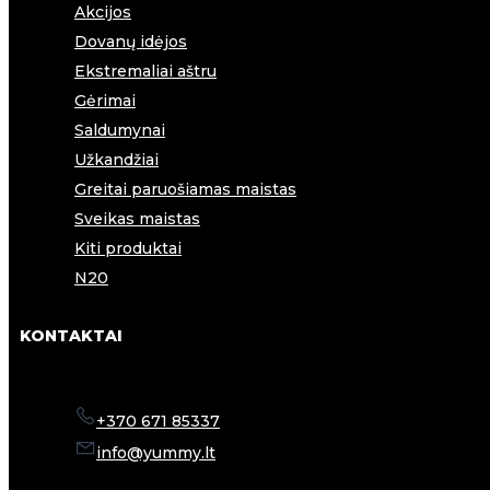
Akcijos
Dovanų idėjos
Ekstremaliai aštru
Gėrimai
Saldumynai
Užkandžiai
Greitai paruošiamas maistas
Sveikas maistas
Kiti produktai
N20
KONTAKTAI
+370 671 85337
info@yummy.lt