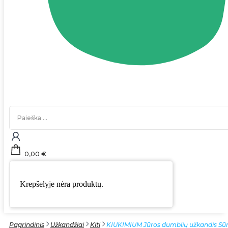
Search
...
0,00
€
Krepšelyje nėra produktų.
Pagrindinis
Užkandžiai
Kiti
KIUKIMIUM Jūros dumblių užkandis Sūri