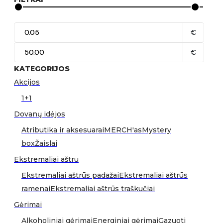
€
€
KATEGORIJOS
Akcijos
1+1
Dovanų idėjos
Atributika ir aksesuarai
MERCH'as
Mystery
box
Žaislai
Ekstremaliai aštru
Ekstremaliai aštrūs padažai
Ekstremaliai aštrūs
ramenai
Ekstremaliai aštrūs traškučiai
Gėrimai
Alkoholiniai gėrimai
Energiniai gėrimai
Gazuoti