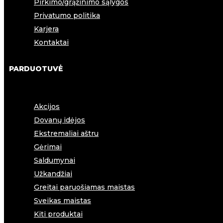
Pirkimo/grąžinimo sąlygos
Privatumo politika
Karjera
Kontaktai
PARDUOTUVĖ
Akcijos
Dovanų idėjos
Ekstremaliai aštru
Gėrimai
Saldumynai
Užkandžiai
Greitai paruošiamas maistas
Sveikas maistas
Kiti produktai