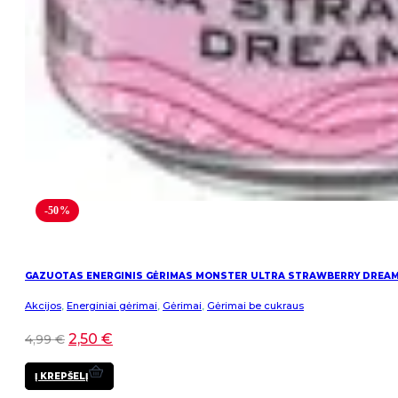
-50%
GAZUOTAS ENERGINIS GĖRIMAS MONSTER ULTRA STRAWBERRY DREA
Akcijos
,
Energiniai gėrimai
,
Gėrimai
,
Gėrimai be cukraus
2,50
€
4,99
€
Į KREPŠELĮ