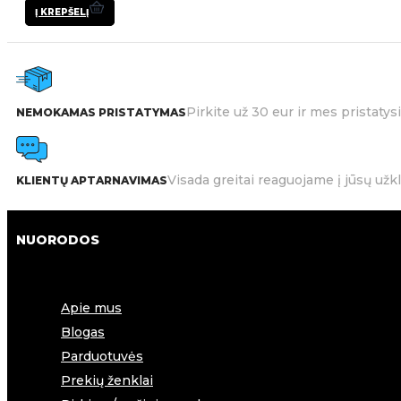
Į KREPŠELĮ
Pirkite už 30 eur ir mes pristat
NEMOKAMAS PRISTATYMAS
Visada greitai reaguojame į jūsų užk
KLIENTŲ APTARNAVIMAS
NUORODOS
Apie mus
Blogas
Parduotuvės
Prekių ženklai