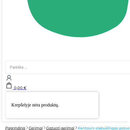
Search
...
0,00
€
Krepšelyje nėra produktų.
Pagrindinis
Gėrimai
Gazuoti gėrimai
Kentauro stebuklingas gazuot