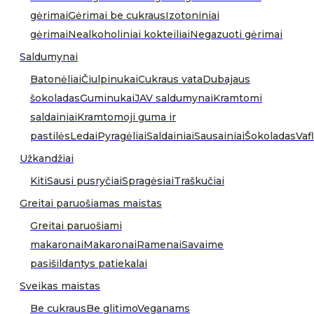
gėrimai
Gėrimai be cukraus
Izotoniniai
gėrimai
Nealkoholiniai kokteiliai
Negazuoti gėrimai
Saldumynai
Batonėliai
Čiulpinukai
Cukraus vata
Dubajaus
šokoladas
Guminukai
JAV saldumynai
Kramtomi
saldainiai
Kramtomoji guma ir
pastilės
Ledai
Pyragėliai
Saldainiai
Sausainiai
Šokoladas
Vafl
Užkandžiai
Kiti
Sausi pusryčiai
Spragėsiai
Traškučiai
Greitai paruošiamas maistas
Greitai paruošiami
makaronai
Makaronai
Ramenai
Savaime
pasišildantys patiekalai
Sveikas maistas
Be cukraus
Be glitimo
Veganams