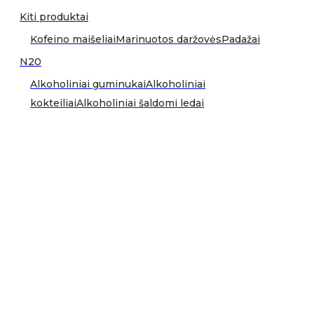
Kiti produktai
Kofeino maišeliai
Marinuotos daržovės
Padažai
N20
Alkoholiniai guminukai
Alkoholiniai
kokteiliai
Alkoholiniai šaldomi ledai