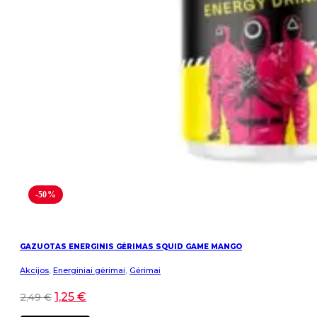
-50%
GAZUOTAS ENERGINIS GĖRIMAS SQUID GAME MANGO
Akcijos
,
Energiniai gėrimai
,
Gėrimai
1,25
€
2,49
€