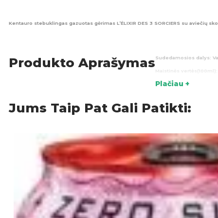
Kentauro stebuklingas gazuotas gėrimas L’ÉLIXIR DES 3 SORCIERS su aviečių skoniu
Sudedamosios dalys:
Va
Produkto Aprašymas
Maistinės vertės(100ml):
Plačiau +
Kimlės šalis:
Prancūzija
Jums Taip Pat Gali Patikti:
Gazu
KATEGORIJOS: