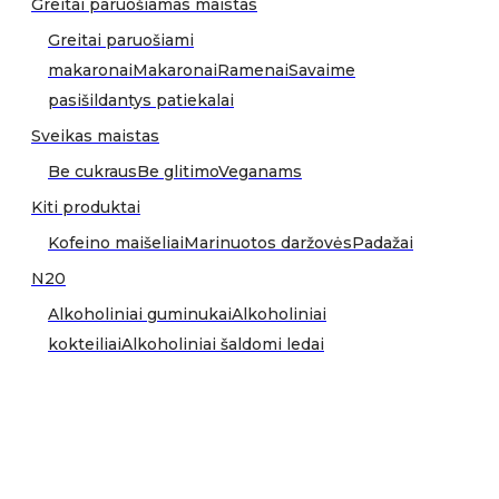
Greitai paruošiamas maistas
Greitai paruošiami
makaronai
Makaronai
Ramenai
Savaime
pasišildantys patiekalai
Sveikas maistas
Be cukraus
Be glitimo
Veganams
Kiti produktai
Kofeino maišeliai
Marinuotos daržovės
Padažai
N20
Alkoholiniai guminukai
Alkoholiniai
kokteiliai
Alkoholiniai šaldomi ledai