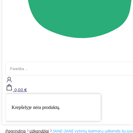
Search
...
0,00
€
Krepšelyje nėra produktų.
Pagrindinis
Užkandžiai
JANE-JANE vytintų kalmarų užkandis Su ju