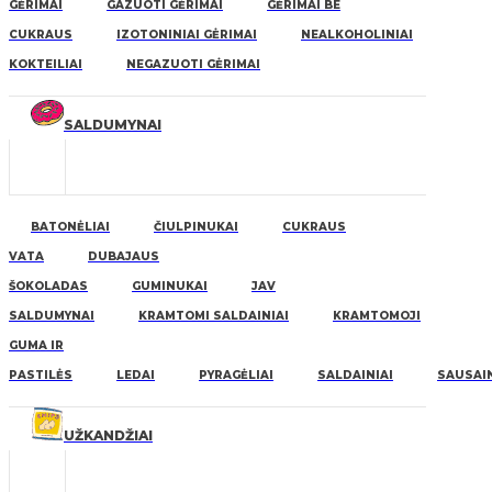
GĖRIMAI
GAZUOTI GĖRIMAI
GĖRIMAI BE
CUKRAUS
IZOTONINIAI GĖRIMAI
NEALKOHOLINIAI
KOKTEILIAI
NEGAZUOTI GĖRIMAI
SALDUMYNAI
BATONĖLIAI
ČIULPINUKAI
CUKRAUS
VATA
DUBAJAUS
ŠOKOLADAS
GUMINUKAI
JAV
SALDUMYNAI
KRAMTOMI SALDAINIAI
KRAMTOMOJI
GUMA IR
PASTILĖS
LEDAI
PYRAGĖLIAI
SALDAINIAI
SAUSAIN
UŽKANDŽIAI