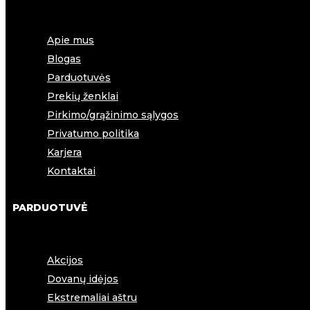
Apie mus
Blogas
Parduotuvės
Prekių ženklai
Pirkimo/grąžinimo sąlygos
Privatumo politika
Karjera
Kontaktai
PARDUOTUVĖ
Akcijos
Dovanų idėjos
Ekstremaliai aštru