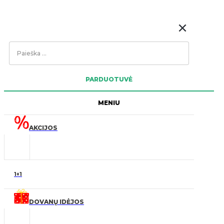
Search
...
PARDUOTUVĖ
MENIU
AKCIJOS
1+1
DOVANŲ IDĖJOS