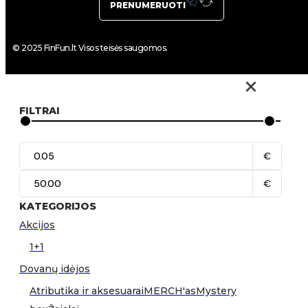
PRENUMERUOTI
© 2025 FinFun.lt Visos teisės saugomos.
FILTRAI
€
€
KATEGORIJOS
Akcijos
1+1
Dovanų idėjos
Atributika ir aksesuarai
MERCH'as
Mystery