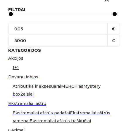
FILTRAI
€
€
KATEGORIJOS
Akcijos
1+1
Dovanų idėjos
Atributika ir aksesuarai
MERCH'as
Mystery
box
Žaislai
Ekstremaliai aštru
Ekstremaliai aštrūs padažai
Ekstremaliai aštrūs
ramenai
Ekstremaliai aštrūs traškučiai
Gėrimai