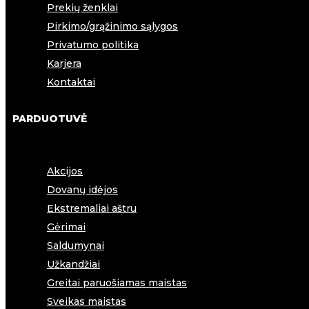
Prekių ženklai
Pirkimo/grąžinimo sąlygos
Privatumo politika
Karjera
Kontaktai
PARDUOTUVĖ
Akcijos
Dovanų idėjos
Ekstremaliai aštru
Gėrimai
Saldumynai
Užkandžiai
Greitai paruošiamas maistas
Sveikas maistas