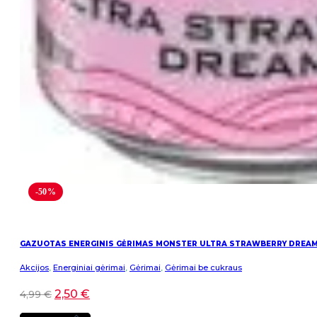
-50%
GAZUOTAS ENERGINIS GĖRIMAS MONSTER ULTRA STRAWBERRY DREA
Akcijos
,
Energiniai gėrimai
,
Gėrimai
,
Gėrimai be cukraus
2,50
€
4,99
€