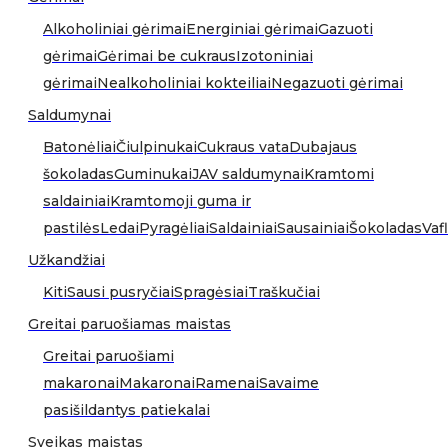
Alkoholiniai gėrimai
Energiniai gėrimai
Gazuoti
gėrimai
Gėrimai be cukraus
Izotoniniai
gėrimai
Nealkoholiniai kokteiliai
Negazuoti gėrimai
Saldumynai
Batonėliai
Čiulpinukai
Cukraus vata
Dubajaus
šokoladas
Guminukai
JAV saldumynai
Kramtomi
saldainiai
Kramtomoji guma ir
pastilės
Ledai
Pyragėliai
Saldainiai
Sausainiai
Šokoladas
Vafl
Užkandžiai
Kiti
Sausi pusryčiai
Spragėsiai
Traškučiai
Greitai paruošiamas maistas
Greitai paruošiami
makaronai
Makaronai
Ramenai
Savaime
pasišildantys patiekalai
Sveikas maistas