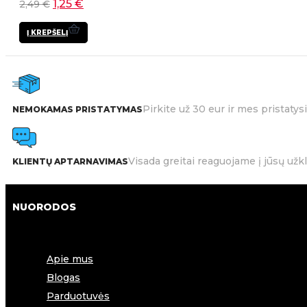
1,25
€
2,49
€
Į KREPŠELĮ
Pirkite už 30 eur ir mes pristat
NEMOKAMAS PRISTATYMAS
Visada greitai reaguojame į jūsų užk
KLIENTŲ APTARNAVIMAS
NUORODOS
Apie mus
Blogas
Parduotuvės