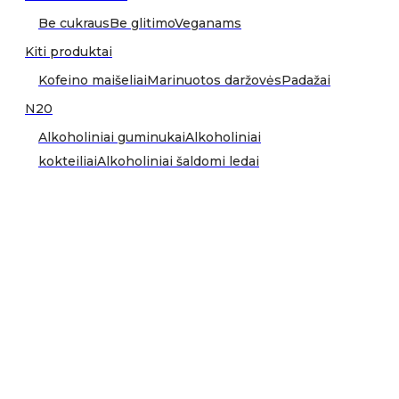
Be cukraus
Be glitimo
Veganams
Kiti produktai
Kofeino maišeliai
Marinuotos daržovės
Padažai
N20
Alkoholiniai guminukai
Alkoholiniai
kokteiliai
Alkoholiniai šaldomi ledai