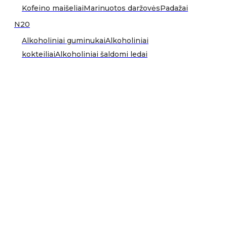
Kofeino maišeliai
Marinuotos daržovės
Padažai
N20
Alkoholiniai guminukai
Alkoholiniai
kokteiliai
Alkoholiniai šaldomi ledai