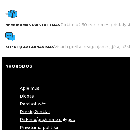
Pirkite už 30 eur ir mes pristat
NEMOKAMAS PRISTATYMAS
Visada greitai reaguojame į jūsų užk
KLIENTŲ APTARNAVIMAS
NUORODOS
Apie mus
Blogas
Parduotuvės
Prekių ženklai
Pirkimo/grąžinimo sąlygos
Privatumo politika