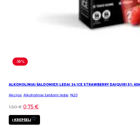
-50%
ALKOHOLINIAI ŠALDOMIEJI LEDAI 24 ICE STRAWBERRY DAIQUIRI 5% 65
Akcijos
,
Alkoholiniai šaldomi ledai
,
N20
0,75
€
1,50
€
Į KREPŠELĮ