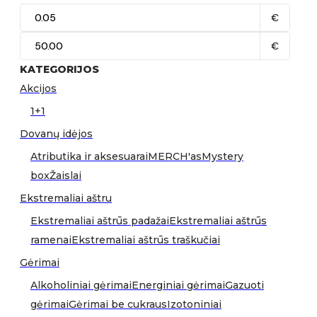
€
€
KATEGORIJOS
Akcijos
1+1
Dovanų idėjos
Atributika ir aksesuarai
MERCH'as
Mystery
box
Žaislai
Ekstremaliai aštru
Ekstremaliai aštrūs padažai
Ekstremaliai aštrūs
ramenai
Ekstremaliai aštrūs traškučiai
Gėrimai
Alkoholiniai gėrimai
Energiniai gėrimai
Gazuoti
gėrimai
Gėrimai be cukraus
Izotoniniai