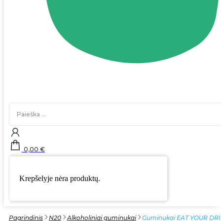
Search
...
0,00
€
Krepšelyje nėra produktų.
Pagrindinis
N20
Alkoholiniai guminukai
Guminukai EAT YOUR DRI