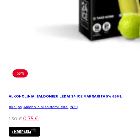
-50%
ALKOHOLINIAI ŠALDOMIEJI LEDAI 24 ICE MARGARITA 5% 65ML
Akcijos
,
Alkoholiniai šaldomi ledai
,
N20
0,75
€
1,50
€
Į KREPŠELĮ