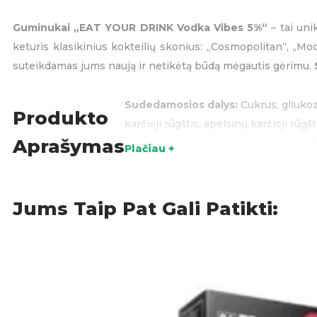
Guminukai „EAT YOUR DRINK Vodka Vibes 5%“
– tai uni
keturis klasikinius kokteilių skonius: „Cosmopolitan“, „Mo
suteikdamas jums naują ir netikėtą būdą mėgautis gėrimu.
Sudedamosios dalys:
Cukrus, gliukoz
Produkto
karčioji rūgštis, apelsinų karčioji rūg
Aprašymas
aliejus, citrinų aliejus, laimo milteliai,
Plačiau +
Maistinė vertė (100g): Energinė vertė 1
0,0 g, natrio 0,1 g, druskos 0,3 g.
Kilmės šalis:
Nyderlandai.
Jums Taip Pat Gali Patikti:
Grynasis kiekis:
140g.
Alkoholiniai guminukai
,
N
KATEGORIJOS: