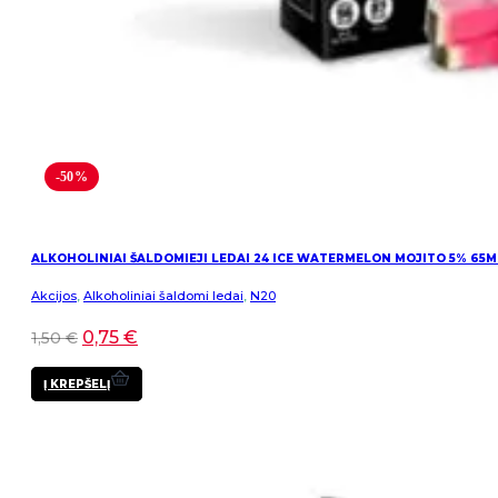
-50%
ALKOHOLINIAI ŠALDOMIEJI LEDAI 24 ICE WATERMELON MOJITO 5% 65M
Akcijos
,
Alkoholiniai šaldomi ledai
,
N20
0,75
€
1,50
€
Į KREPŠELĮ