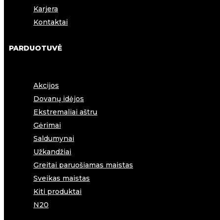
Karjera
Kontaktai
PARDUOTUVĖ
Akcijos
Dovanų idėjos
Ekstremaliai aštru
Gėrimai
Saldumynai
Užkandžiai
Greitai paruošiamas maistas
Sveikas maistas
Kiti produktai
N20