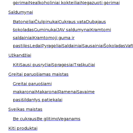
gėrimai
Nealkoholiniai kokteiliai
Negazuoti gėrimai
Saldumynai
Batonėliai
Čiulpinukai
Cukraus vata
Dubajaus
šokoladas
Guminukai
JAV saldumynai
Kramtomi
saldainiai
Kramtomoji guma ir
pastilės
Ledai
Pyragėliai
Saldainiai
Sausainiai
Šokoladas
Vafl
Užkandžiai
Kiti
Sausi pusryčiai
Spragėsiai
Traškučiai
Greitai paruošiamas maistas
Greitai paruošiami
makaronai
Makaronai
Ramenai
Savaime
pasišildantys patiekalai
Sveikas maistas
Be cukraus
Be glitimo
Veganams
Kiti produktai