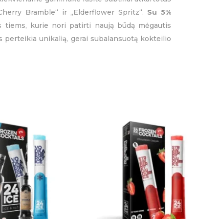
„Cherry Bramble“ ir „Elderflower Spritz“.
Su 5%
 tiems, kurie nori patirti naują būdą mėgautis
 perteikia unikalią, gerai subalansuotą kokteilio