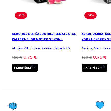
-50%
-50%
ALKOHOLINIAI ŠALDOMIEJI LEDAI 24 ICE
ALKOHOLINIAI ŠAL
WATERMELON MOJITO 5% 65ML
VODKA ENERGY 5%
Akcijos
,
Alkoholiniai šaldomi ledai
,
N20
Akcijos
,
Alkoholinia
0,75
€
0,75
€
1,50
€
1,50
€
Į KREPŠELĮ
Į KREPŠELĮ