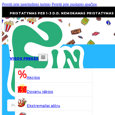
Pereiti prie pagrindinio turinio
Pereiti prie puslapio apačios
PRISTATYMAS PER 1-3 D.D. NEMOKAMAS PRISTATYMAS
VISOS PREKĖS
Akcijos
Dovanų idėjos
Search
Ekstremaliai aštru
...