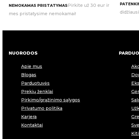
PATENKIN
Pirkite už 30 eur ir
NEMOKAMAS PRISTATYMAS
didžiaus
mes pristatysime nemokamai!
NUORODOS
PARDUO
Apie mus
Akc
Blogas
Dov
Parduotuvės
Eks
Prekių ženklai
Gėr
Pirkimo/grąžinimo sąlygos
Sal
Privatumo politika
Užk
Karjera
Gre
Kontaktai
Sve
Kit