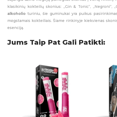
klasikinių kokteilių skonius: „Gin & Tonic“, „Negroni“, 
alkoholio
turiniu, šie guminukai yra puikus pasirinkimas
mėgstamais kokteiliais. Šiame rinkinyje kiekvienas skonis
esenciją.
Jums Taip Pat Gali Patikti: