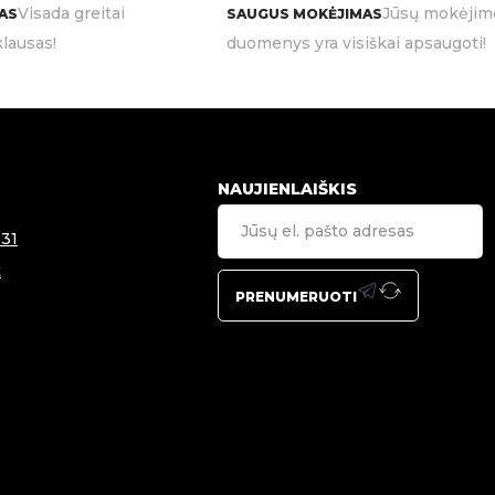
Visada greitai
Jūsų mokėjim
AS
SAUGUS MOKĖJIMAS
lausas!
duomenys yra visiškai apsaugoti!
NAUJIENLAIŠKIS
31
t
PRENUMERUOTI