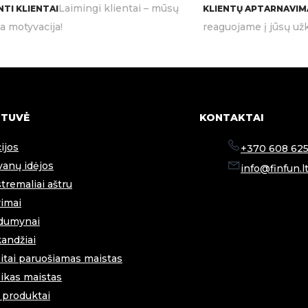
Laimingi klientai – mūsų
TI KLIENTAI
KLIENTŲ APTARNAVIM
ia motyvacija!
reaguojame į jūsų užk
TUVĖ
KONTAKTAI
ijos
+370 608 625
anų idėjos
info@finfun.l
tremaliai aštru
imai
dumynai
andžiai
itai paruošiamas maistas
ikas maistas
i produktai