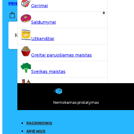
PRISIJUNGTI / REGISTRUOTIS
Gėrimai
0
0,00
€
Saldumynai
Krepšelyje nėra produktų.
Užkandžiai
Greitai paruošiamas maistas
Sveikas maistas
Kiti produktai
Nemokamas pristatymas
N20
PAGRINDINIS
APIE MUS