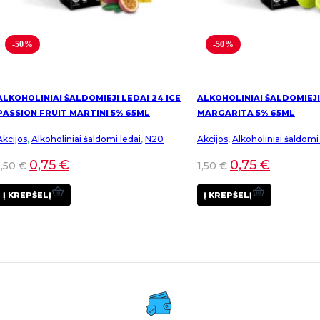
-50%
-50%
ALKOHOLINIAI ŠALDOMIEJI LEDAI 24 ICE
ALKOHOLINIAI ŠALDOMIEJI 
PASSION FRUIT MARTINI 5% 65ML
MARGARITA 5% 65ML
Akcijos
,
Alkoholiniai šaldomi ledai
,
N20
Akcijos
,
Alkoholiniai šaldomi
0,75
€
0,75
€
1,50
€
1,50
€
Į KREPŠELĮ
Į KREPŠELĮ