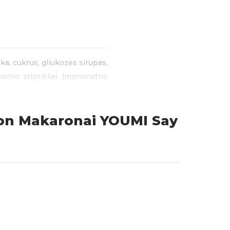
uska, cukrus, gliukozės sirupas,
skonio stiprikliai (mononatrio
oniai.
don Makaronai YOUMI Say
mėgsta gardų sūrio skonį ir