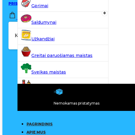
PRISIJUNGTI / REGISTRUOTIS
Gėrimai
0
0,00
€
Saldumynai
Krepšelyje nėra produktų.
Užkandžiai
Greitai paruošiamas maistas
Sveikas maistas
Kiti produktai
Nemokamas pristatymas
N20
PAGRINDINIS
APIE MUS