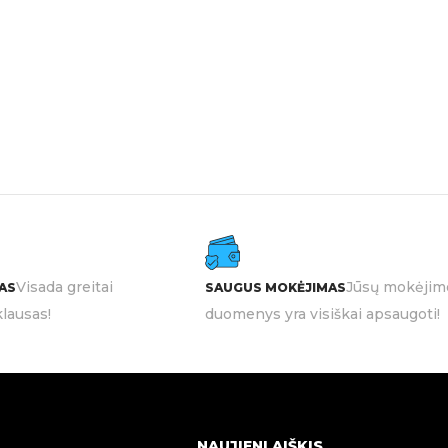
Visada greitai
Jūsų mokėjim
AS
SAUGUS MOKĖJIMAS
lausas!
duomenys yra visiškai apsaugoti!
NAUJIENLAIŠKIS