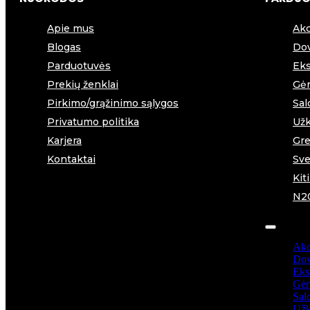
Apie mus
Akc
Blogas
Dov
Parduotuvės
Eks
Prekių ženklai
Gėr
Pirkimo/grąžinimo sąlygos
Sal
Privatumo politika
Užk
Karjera
Gre
Kontaktai
Sve
Kit
N2
Akc
Dov
Ekst
Gėr
Sal
Užk