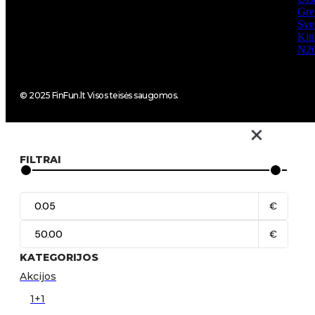
Gre
Sve
Kit
N2
© 2025 FinFun.lt Visos teisės saugomos.
FILTRAI
€
€
KATEGORIJOS
Akcijos
1+1