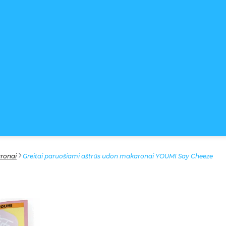
aronai
Greitai paruošiami aštrūs udon makaronai YOUMI Say Cheeze