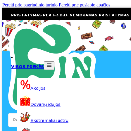
Pereiti prie pagrindinio turinio
Pereiti prie puslapio apačios
PRISTATYMAS PER 1-3 D.D. NEMOKAMAS PRISTATYMAS
VISOS PREKĖS
Akcijos
Dovanų idėjos
Search
Ekstremaliai aštru
...