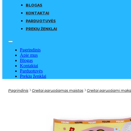
BLOGAS
KONTAKTAI
PARDUOTUVĖS
PREKIŲ ŽENKLAI
Pagrindinis
Apie mus
Blogas
Kontaktai
Parduotuvės
Prekių ženklai
Pagrindinis
Greitai paruošiamas maistas
Greitai paruošiami mak