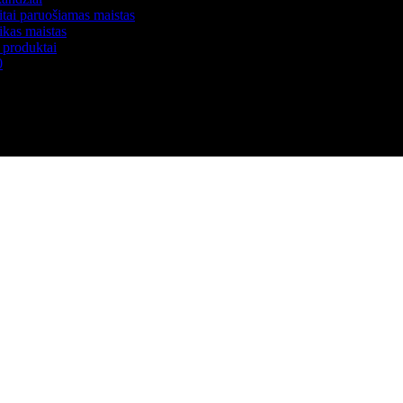
itai paruošiamas maistas
ikas maistas
i produktai
0