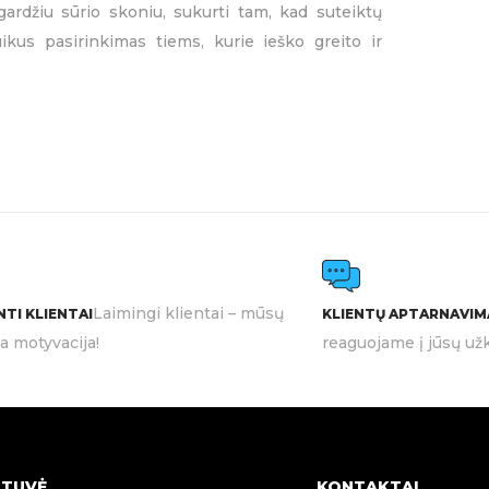
rdžiu sūrio skoniu, sukurti tam, kad suteiktų
Mėgaukitės šiais gardžiais
kus pasirinkimas tiems, kurie ieško greito ir
mi makaronai
GRYNASIS KIEKIS:
Laimingi klientai – mūsų
TI KLIENTAI
KLIENTŲ APTARNAVIM
ia motyvacija!
reaguojame į jūsų užk
TUVĖ
KONTAKTAI