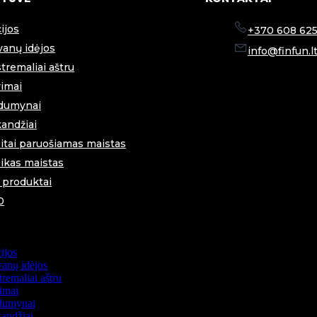
ijos
+370 608 625
anų idėjos
info@finfun.l
tremaliai aštru
imai
dumynai
andžiai
itai paruošiamas maistas
ikas maistas
i produktai
0
ijos
anų idėjos
remaliai aštru
imai
dumynai
andžiai