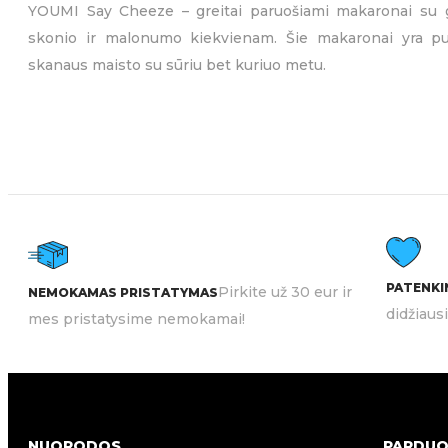
YOUMI Say Cheeze – greitai paruošiami makaronai su ga
ieško greito bei skanaus sprendimo bet kuriuo metu. 
skonio ir malonumo kiekvienam. Šie makaronai yra pui
makaronais tiek namuose, tiek darbe ar keliaudami!
skanaus maisto su sūriu bet kuriuo metu.
Greitai paruošiamas maistas
,
Greitai paruošia
KATEGORIJOS:
237g
Youmi
Aštru
PREKIŲ ŽENKLAI:
SKONIO SAVYBĖS:
PATENKIN
Pirkite už 30 eur ir
NEMOKAMAS PRISTATYMAS
didžiaus
mes pristatysime nemokamai!
NUORODOS
PARDUO