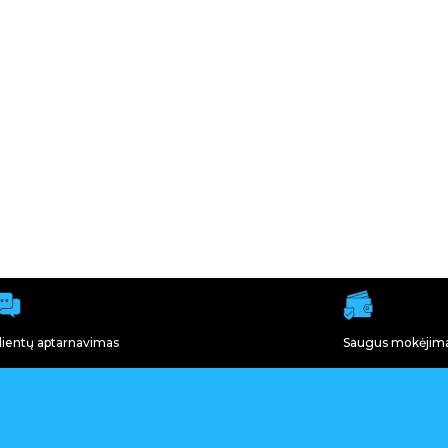
lientų aptarnavimas
Saugus mokėjim