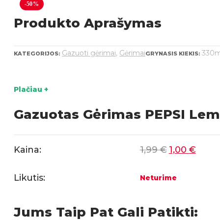
-50%
Produkto Aprašymas
Gazuoti gėrimai
,
Gėrimai
330m
KATEGORIJOS:
GRYNASIS KIEKIS:
Plačiau +
Gazuotas Gėrimas PEPSI Lem
Kaina:
1,99
€
1,00
€
Likutis:
Neturime
Jums Taip Pat Gali Patikti: