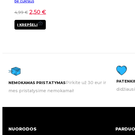
be cukraus
2,50
€
4,99
€
Į KREPŠELĮ
PATENKIN
Pirkite už 30 eur ir
NEMOKAMAS PRISTATYMAS
didžiaus
mes pristatysime nemokamai!
NUORODOS
PARDUO