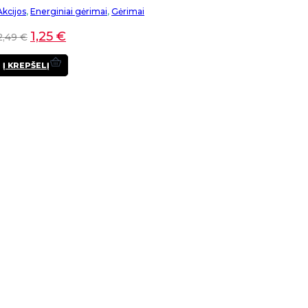
Akcijos
,
Energiniai gėrimai
,
Gėrimai
1,25
€
2,49
€
Į KREPŠELĮ