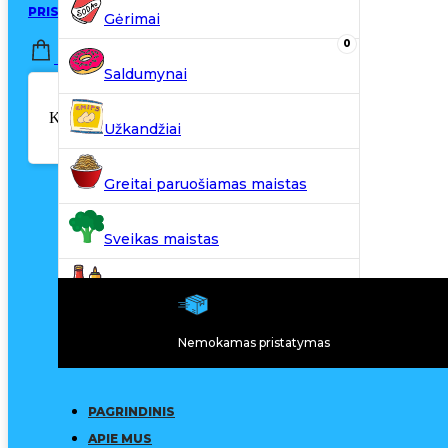
PRISIJUNGTI / REGISTRUOTIS
Gėrimai
0
0,00
€
Saldumynai
Krepšelyje nėra produktų.
Užkandžiai
Greitai paruošiamas maistas
Sveikas maistas
Kiti produktai
Nemokamas pristatymas
N20
PAGRINDINIS
APIE MUS