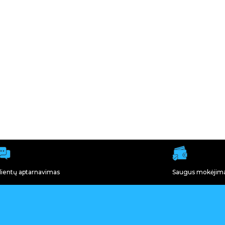
lientų aptarnavimas
Saugus mokėjim