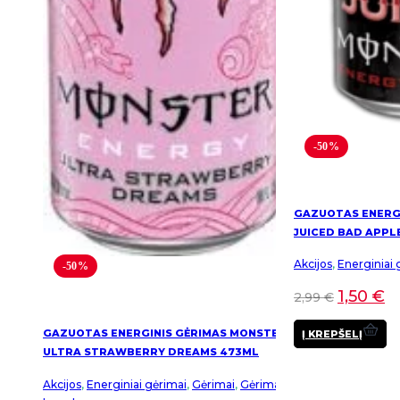
-50%
GAZUOTAS ENERG
JUICED BAD APPL
Akcijos
,
Energiniai 
-50%
1,50
€
2,99
€
GAZUOTAS ENERGINIS GĖRIMAS MONSTER
Į KREPŠELĮ
ULTRA STRAWBERRY DREAMS 473ML
Akcijos
,
Energiniai gėrimai
,
Gėrimai
,
Gėrimai