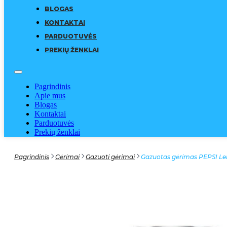
BLOGAS
KONTAKTAI
PARDUOTUVĖS
PREKIŲ ŽENKLAI
Pagrindinis
Apie mus
Blogas
Kontaktai
Parduotuvės
Prekių ženklai
Pagrindinis
Gėrimai
Gazuoti gėrimai
Gazuotas gėrimas PEPSI L