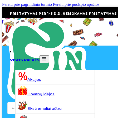
Pereiti prie pagrindinio turinio
Pereiti prie puslapio apačios
PRISTATYMAS PER 1-3 D.D. NEMOKAMAS PRISTATYMAS
VISOS PREKĖS
Akcijos
Dovanų idėjos
Search
Ekstremaliai aštru
...