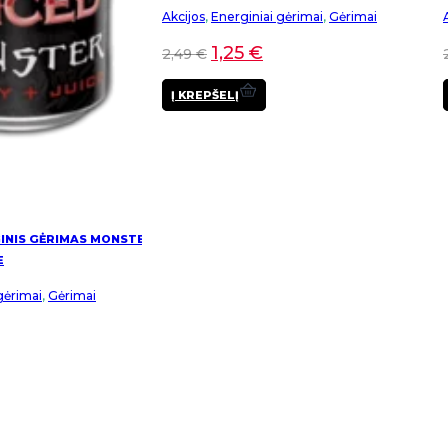
Akcijos
,
Energiniai gėrimai
,
Gėrimai
1,25
€
2,49
€
Į KREPŠELĮ
INIS GĖRIMAS MONSTER
E
gėrimai
,
Gėrimai