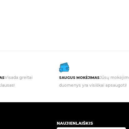
Visada greitai
Jūsų mokėjim
AS
SAUGUS MOKĖJIMAS
lausas!
duomenys yra visiškai apsaugoti!
NAUJIENLAIŠKIS