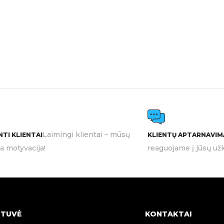
Laimingi klientai – mūsų
TI KLIENTAI
KLIENTŲ APTARNAVIM
ia motyvacija!
reaguojame į jūsų užk
TUVĖ
KONTAKTAI