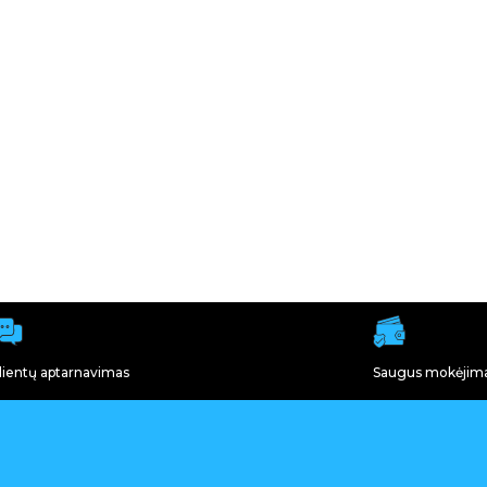
lientų aptarnavimas
Saugus mokėjim