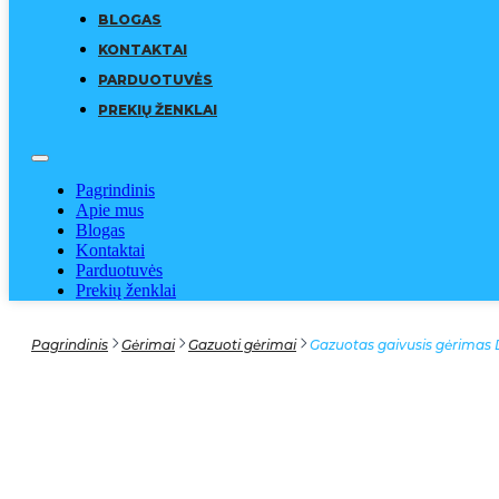
BLOGAS
KONTAKTAI
PARDUOTUVĖS
PREKIŲ ŽENKLAI
Pagrindinis
Apie mus
Blogas
Kontaktai
Parduotuvės
Prekių ženklai
Pagrindinis
Gėrimai
Gazuoti gėrimai
Gazuotas gaivusis gėrimas