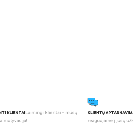
Laimingi klientai – mūsų
TI KLIENTAI
KLIENTŲ APTARNAVIM
ia motyvacija!
reaguojame į jūsų užk