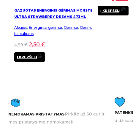
GAZUOTAS ENERGINIS GĖRIMAS MONSTER
Į KREPŠELĮ
ULTRA STRAWBERRY DREAMS 473ML
Akcijos
,
Energiniai gėrimai
,
Gėrimai
,
Gėrimai
be cukraus
2,50
€
4,99
€
Į KREPŠELĮ
PATENKIN
Pirkite už 30 eur ir
NEMOKAMAS PRISTATYMAS
didžiaus
mes pristatysime nemokamai!