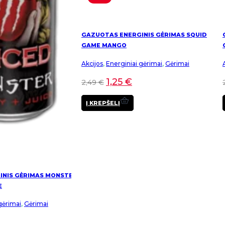
GAZUOTAS ENERGINIS GĖRIMAS SQUID
GAME MANGO
Akcijos
,
Energiniai gėrimai
,
Gėrimai
1,25
€
2,49
€
Į KREPŠELĮ
INIS GĖRIMAS MONSTER
E
gėrimai
,
Gėrimai