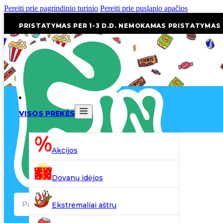
Pereiti prie pagrindinio turinio
Pereiti prie puslapio apačios
PRISTATYMAS PER 1-3 D.D. NEMOKAMAS PRISTATYMAS
VISOS PREKĖS
Akcijos
Dovanų idėjos
Search
Ekstremaliai aštru
...