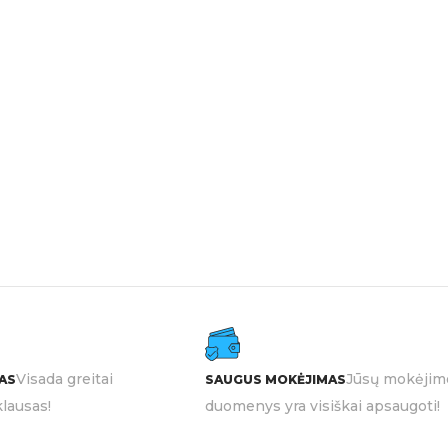
Visada greitai
Jūsų mokėjim
AS
SAUGUS MOKĖJIMAS
lausas!
duomenys yra visiškai apsaugoti!