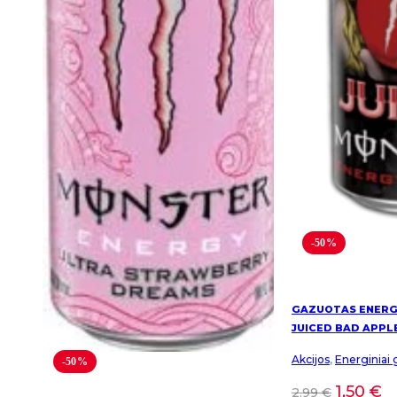
-50%
GAZUOTAS ENERG
JUICED BAD APPL
Akcijos
,
Energiniai 
-50%
1,50
€
2,99
€