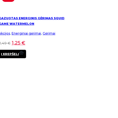
GAZUOTAS ENERGINIS GĖRIMAS SQUID
GAME WATERMELON
Akcijos
,
Energiniai gėrimai
,
Gėrimai
1,25
€
2,49
€
Į KREPŠELĮ