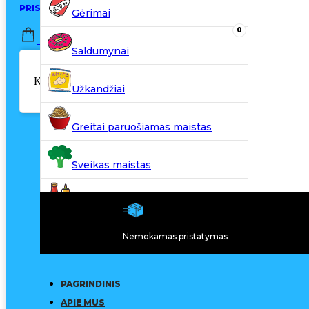
PRISIJUNGTI / REGISTRUOTIS
Gėrimai
0
0,00
€
Saldumynai
Krepšelyje nėra produktų.
Užkandžiai
Greitai paruošiamas maistas
Sveikas maistas
Kiti produktai
Nemokamas pristatymas
N20
PAGRINDINIS
APIE MUS