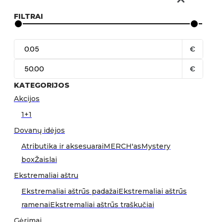
FILTRAI
€
€
KATEGORIJOS
Akcijos
1+1
Dovanų idėjos
Atributika ir aksesuarai
MERCH'as
Mystery
box
Žaislai
Ekstremaliai aštru
Ekstremaliai aštrūs padažai
Ekstremaliai aštrūs
ramenai
Ekstremaliai aštrūs traškučiai
Gėrimai