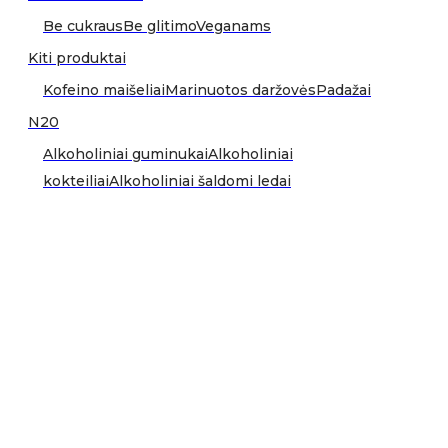
Be cukraus
Be glitimo
Veganams
Kiti produktai
Kofeino maišeliai
Marinuotos daržovės
Padažai
N20
Alkoholiniai guminukai
Alkoholiniai
kokteiliai
Alkoholiniai šaldomi ledai