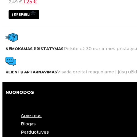
1,25
€
2,49
€
Į KREPŠELĮ
Pirkite už 30 eur ir mes pristat
NEMOKAMAS PRISTATYMAS
Visada greitai reaguojame į jūsų užk
KLIENTŲ APTARNAVIMAS
NUORODOS
Apie mus
Blogas
Parduotuvės