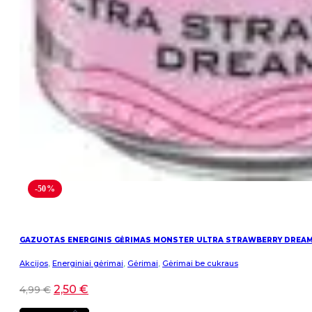
-50%
GAZUOTAS ENERGINIS GĖRIMAS MONSTER ULTRA STRAWBERRY DREA
Akcijos
,
Energiniai gėrimai
,
Gėrimai
,
Gėrimai be cukraus
2,50
€
4,99
€