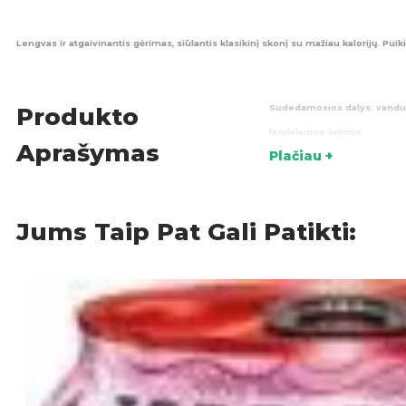
Lengvas ir atgaivinantis gėrimas, siūlantis klasikinį skonį su mažiau kalorijų. Puik
Sudedamosios dalys:
vanduo,
Produkto
fenilalanino šaltinis.
Aprašymas
Plačiau +
Maistinės vertės (100ml):
Ener
Kilmės šalis:
Nyderlandai.
Jums Taip Pat Gali Patikti:
Gazuoti
KATEGORIJOS: