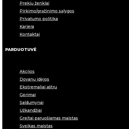
Prekių ženklai
Pirkimo/grąžinimo sąlygos
Privatumo politika
Karjera
Kontaktai
PARDUOTUVĖ
Akcijos
Dovanų idėjos
Ekstremaliai aštru
Gėrimai
Saldumynai
Užkandžiai
Greitai paruošiamas maistas
Sveikas maistas