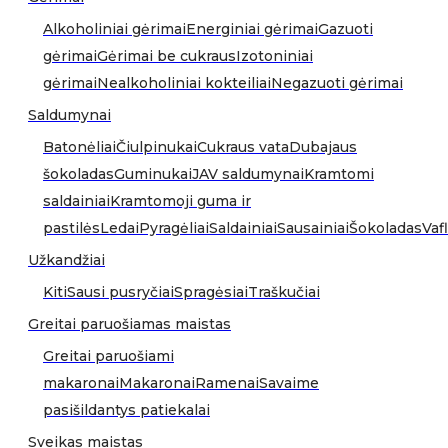
Alkoholiniai gėrimai
Energiniai gėrimai
Gazuoti
gėrimai
Gėrimai be cukraus
Izotoniniai
gėrimai
Nealkoholiniai kokteiliai
Negazuoti gėrimai
Saldumynai
Batonėliai
Čiulpinukai
Cukraus vata
Dubajaus
šokoladas
Guminukai
JAV saldumynai
Kramtomi
saldainiai
Kramtomoji guma ir
pastilės
Ledai
Pyragėliai
Saldainiai
Sausainiai
Šokoladas
Vafl
Užkandžiai
Kiti
Sausi pusryčiai
Spragėsiai
Traškučiai
Greitai paruošiamas maistas
Greitai paruošiami
makaronai
Makaronai
Ramenai
Savaime
pasišildantys patiekalai
Sveikas maistas