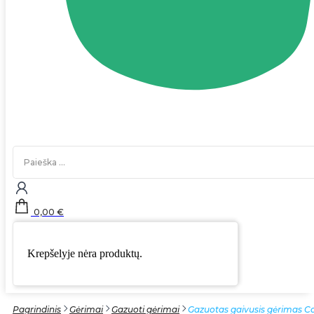
Search
...
0,00
€
Krepšelyje nėra produktų.
Pagrindinis
Gėrimai
Gazuoti gėrimai
Gazuotas gaivusis gėrimas C