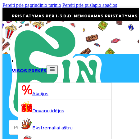
Pereiti prie pagrindinio turinio
Pereiti prie puslapio apačios
PRISTATYMAS PER 1-3 D.D. NEMOKAMAS PRISTATYMAS
VISOS PREKĖS
Akcijos
Dovanų idėjos
Search
Ekstremaliai aštru
...