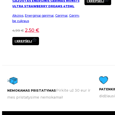
GAZUOTAS ENERGINIS GĖRIMAS MONSTER
Į KREPŠELĮ
ULTRA STRAWBERRY DREAMS 473ML
Akcijos
,
Energiniai gėrimai
,
Gėrimai
,
Gėrimai
be cukraus
2,50
€
4,99
€
Į KREPŠELĮ
PATENKIN
Pirkite už 30 eur ir
NEMOKAMAS PRISTATYMAS
didžiaus
mes pristatysime nemokamai!