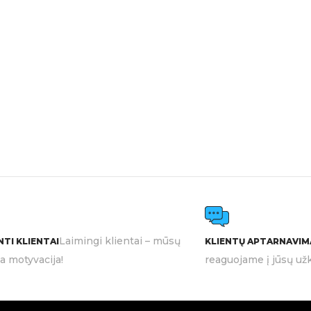
Laimingi klientai – mūsų
TI KLIENTAI
KLIENTŲ APTARNAVIM
ia motyvacija!
reaguojame į jūsų užk