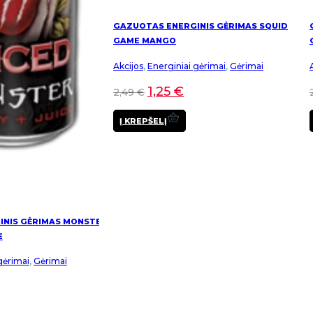
GAZUOTAS ENERGINIS GĖRIMAS SQUID
GAME MANGO
Akcijos
,
Energiniai gėrimai
,
Gėrimai
1,25
€
2,49
€
Į KREPŠELĮ
INIS GĖRIMAS MONSTER
E
gėrimai
,
Gėrimai