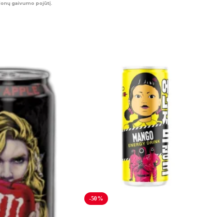
lonų gaivumo pojūtį.
-50%