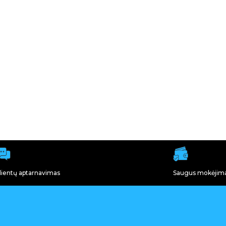
lientų aptarnavimas
Saugus mokėjim