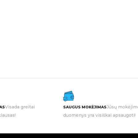
Visada greitai
Jūsų mokėjim
AS
SAUGUS MOKĖJIMAS
lausas!
duomenys yra visiškai apsaugoti!