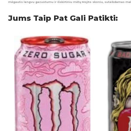
mėgautis lengvu gazuotumu ir išskirtiniu mėtų Mojito skoniu, suteikdamas ma
Jums Taip Pat Gali Patikti: