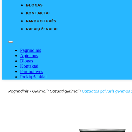
BLOGAS
KONTAKTAI
PARDUOTUVĖS
PREKIŲ ŽENKLAI
Pagrindinis
Apie mus
Blogas
Kontaktai
Parduotuvės
Prekių ženklai
Pagrindinis
Gėrimai
Gazuoti gėrimai
Gazuotas gaivusis gėrimas 