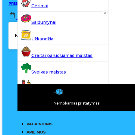
PRISIJUNGTI / REGISTRUOTIS
Gėrimai
0
0,00
€
Saldumynai
Krepšelyje nėra produktų.
Užkandžiai
Greitai paruošiamas maistas
Sveikas maistas
Kiti produktai
Nemokamas pristatymas
N20
PAGRINDINIS
APIE MUS