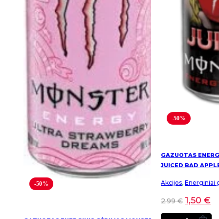
-50%
GAZUOTAS ENERG
JUICED BAD APPL
Akcijos
,
Energiniai 
-50%
1,50
€
2,99
€