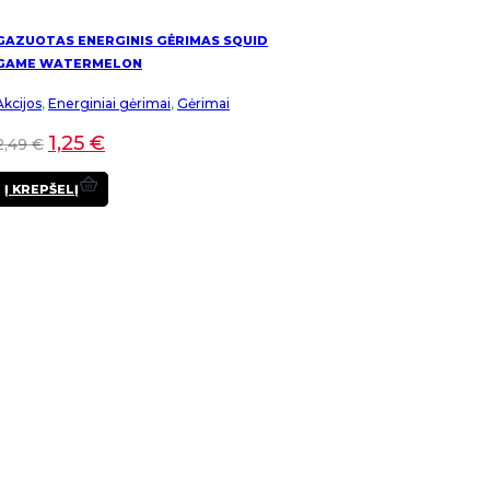
GAZUOTAS ENERGINIS GĖRIMAS SQUID
GAME WATERMELON
Akcijos
,
Energiniai gėrimai
,
Gėrimai
1,25
€
2,49
€
Į KREPŠELĮ