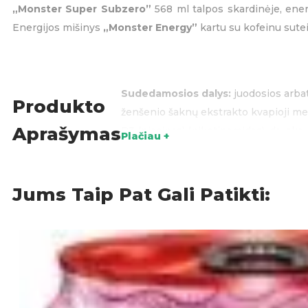
„Monster Super Subzero”
568 ml talpos skardinėje, ener
Energijos mišinys
„Monster Energy”
kartu su kofeinu sutei
Sudedamosios dalys:
juodosios arbato
Produkto
ženšenio šaknų ekstrakto kvapioji medž
Aprašymas
B3 (niacinas) (nikotinamidas), druska, 
Plačiau +
ekstraktas,kvercitino dihidratas, goji
Maistinės vertės (100ml):
Energija: 50
Kilmės šalis:
Vengrija
Jums Taip Pat Gali Patikti:
Energiniai gėrimai
,
Gėrim
KATEGORIJOS: