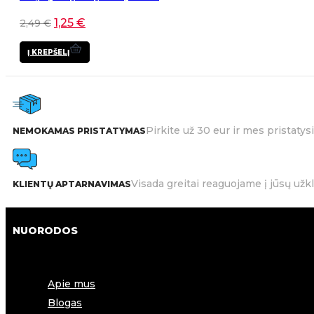
1,25
€
2,49
€
Į KREPŠELĮ
Pirkite už 30 eur ir mes pristat
NEMOKAMAS PRISTATYMAS
Visada greitai reaguojame į jūsų užk
KLIENTŲ APTARNAVIMAS
NUORODOS
Apie mus
Blogas