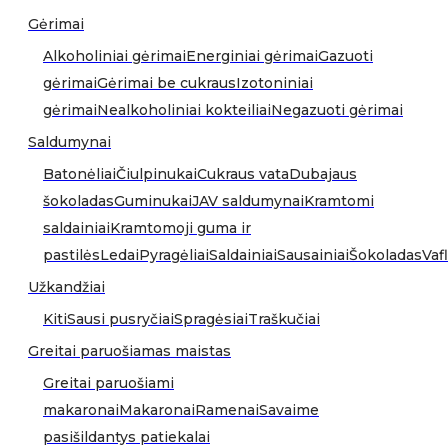
Gėrimai
Alkoholiniai gėrimai
Energiniai gėrimai
Gazuoti
gėrimai
Gėrimai be cukraus
Izotoniniai
gėrimai
Nealkoholiniai kokteiliai
Negazuoti gėrimai
Saldumynai
Batonėliai
Čiulpinukai
Cukraus vata
Dubajaus
šokoladas
Guminukai
JAV saldumynai
Kramtomi
saldainiai
Kramtomoji guma ir
pastilės
Ledai
Pyragėliai
Saldainiai
Sausainiai
Šokoladas
Vafl
Užkandžiai
Kiti
Sausi pusryčiai
Spragėsiai
Traškučiai
Greitai paruošiamas maistas
Greitai paruošiami
makaronai
Makaronai
Ramenai
Savaime
pasišildantys patiekalai