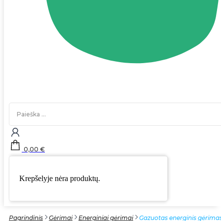
Search
...
0,00
€
Krepšelyje nėra produktų.
Pagrindinis
Gėrimai
Energiniai gėrimai
Gazuotas energinis gėrima