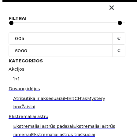
FILTRAI
€
€
KATEGORIJOS
Akcijos
1+1
Dovanų idėjos
Atributika ir aksesuarai
MERCH'as
Mystery
box
Žaislai
Ekstremaliai aštru
Ekstremaliai aštrūs padažai
Ekstremaliai aštrūs
ramenai
Ekstremaliai aštrūs traškučiai