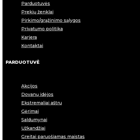
Parduotuvės
Prekių ženklai
Pirkimo/grąžinimo sąlygos
Privatumo politika
Karjera
Kontaktai
PARDUOTUVĖ
Akcijos
Dovanų idėjos
Ekstremaliai aštru
Gėrimai
Saldumynai
Užkandžiai
Greitai paruošiamas maistas