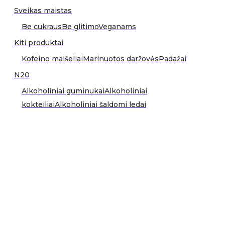
Sveikas maistas
Be cukraus
Be glitimo
Veganams
Kiti produktai
Kofeino maišeliai
Marinuotos daržovės
Padažai
N20
Alkoholiniai guminukai
Alkoholiniai
kokteiliai
Alkoholiniai šaldomi ledai