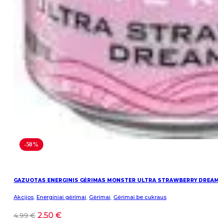
-50%
GAZUOTAS ENERGINIS GĖRIMAS MONSTER ULTRA STRAWBERRY DREA
Akcijos
,
Energiniai gėrimai
,
Gėrimai
,
Gėrimai be cukraus
2,50
€
4,99
€