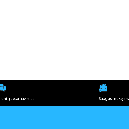
lientų aptarnavimas
Saugus mokėjim