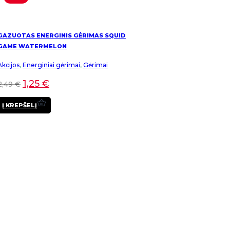
GAZUOTAS ENERGINIS GĖRIMAS SQUID
GAME WATERMELON
Akcijos
,
Energiniai gėrimai
,
Gėrimai
1,25
€
2,49
€
Į KREPŠELĮ