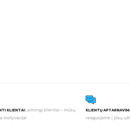
Laimingi klientai – mūsų
TI KLIENTAI
KLIENTŲ APTARNAVIM
ia motyvacija!
reaguojame į jūsų užk