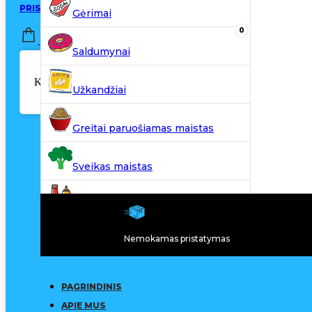
PRISIJUNGTI / REGISTRUOTIS
Gėrimai
0
0,00
€
Saldumynai
Krepšelyje nėra produktų.
Užkandžiai
Greitai paruošiamas maistas
Sveikas maistas
Kiti produktai
Nemokamas pristatymas
N20
PAGRINDINIS
APIE MUS