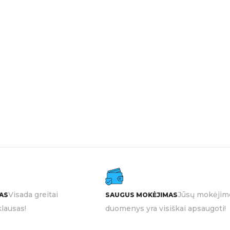
Visada greitai
Jūsų mokėjim
AS
SAUGUS MOKĖJIMAS
lausas!
duomenys yra visiškai apsaugoti!