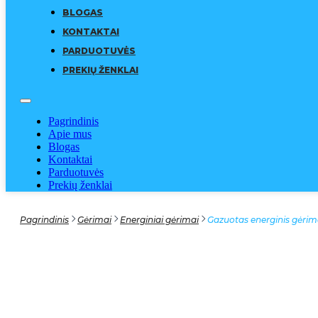
BLOGAS
KONTAKTAI
PARDUOTUVĖS
PREKIŲ ŽENKLAI
Pagrindinis
Apie mus
Blogas
Kontaktai
Parduotuvės
Prekių ženklai
Pagrindinis
Gėrimai
Energiniai gėrimai
Gazuotas energinis gėri