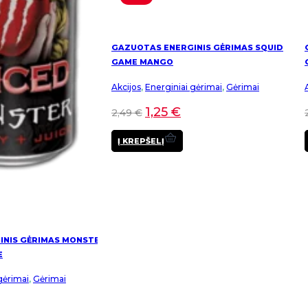
GAZUOTAS ENERGINIS GĖRIMAS SQUID
GAME MANGO
Akcijos
,
Energiniai gėrimai
,
Gėrimai
1,25
€
2,49
€
Į KREPŠELĮ
INIS GĖRIMAS MONSTER
E
gėrimai
,
Gėrimai