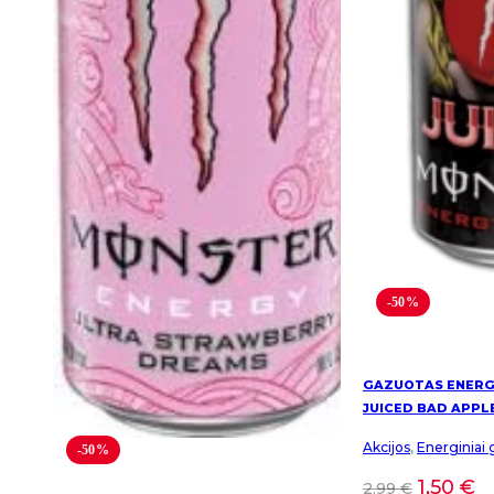
-50%
GAZUOTAS ENERG
JUICED BAD APPL
Akcijos
,
Energiniai 
-50%
1,50
€
2,99
€