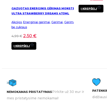
GAZUOTAS ENERGINIS GĖRIMAS MONSTER
Į KREPŠELĮ
ULTRA STRAWBERRY DREAMS 473ML
Akcijos
,
Energiniai gėrimai
,
Gėrimai
,
Gėrimai
be cukraus
2,50
€
4,99
€
Į KREPŠELĮ
PATENKIN
Pirkite už 30 eur ir
NEMOKAMAS PRISTATYMAS
didžiaus
mes pristatysime nemokamai!