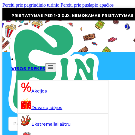
Pereiti prie pagrindinio turinio
Pereiti prie puslapio apačios
PRISTATYMAS PER 1-3 D.D. NEMOKAMAS PRISTATYMAS
VISOS PREKĖS
Akcijos
Dovanų idėjos
Search
Ekstremaliai aštru
...