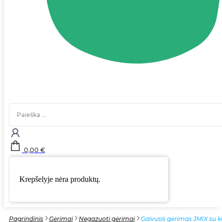
Search
...
0,00
€
Krepšelyje nėra produktų.
Pagrindinis
Gėrimai
Negazuoti gėrimai
Gaivusis gėrimas JMIX su k