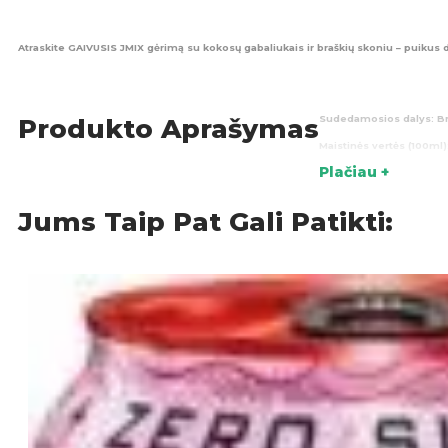
Atraskite GAIVUSIS JMIX gėrimą su kokosų gabaliukais ir braškių skoniu – puikus 
Sudedamosios dalys:
Br
Produkto Aprašymas
Maistinės vertės (100ml)
Plačiau +
Kilmės šalis:
Tailandas
Jums Taip Pat Gali Patikti:
Gėri
KATEGORIJOS: