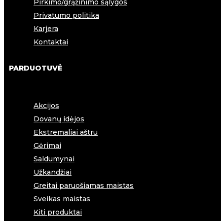
Pirkimo/grąžinimo sąlygos
Privatumo politika
Karjera
Kontaktai
PARDUOTUVĖ
Akcijos
Dovanų idėjos
Ekstremaliai aštru
Gėrimai
Saldumynai
Užkandžiai
Greitai paruošiamas maistas
Sveikas maistas
Kiti produktai