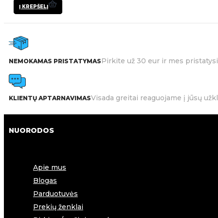
Į KREPŠELĮ
Pirkite už 30 eur ir mes pristat
NEMOKAMAS PRISTATYMAS
Visada greitai reaguojame į jūsų užk
KLIENTŲ APTARNAVIMAS
NUORODOS
Apie mus
Blogas
Parduotuvės
Prekių ženklai