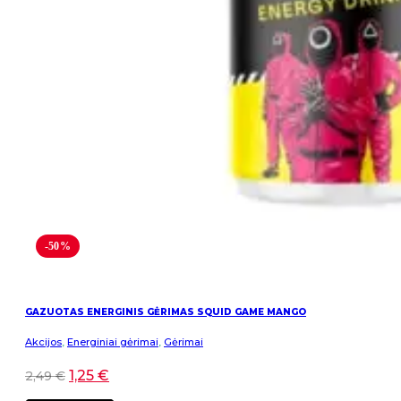
-50%
GAZUOTAS ENERGINIS GĖRIMAS SQUID GAME MANGO
Akcijos
,
Energiniai gėrimai
,
Gėrimai
1,25
€
2,49
€