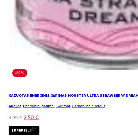
-50%
GAZUOTAS ENERGINIS GĖRIMAS MONSTER ULTRA STRAWBERRY DREA
Akcijos
,
Energiniai gėrimai
,
Gėrimai
,
Gėrimai be cukraus
2,50
€
4,99
€
Į KREPŠELĮ