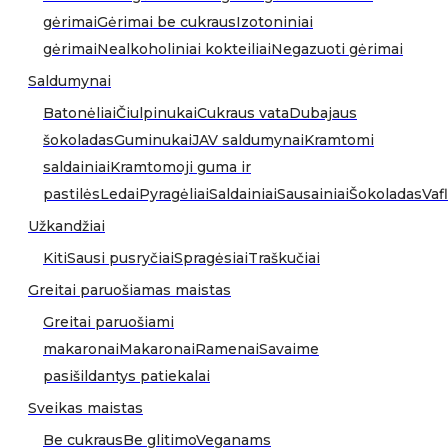
gėrimai
Gėrimai be cukraus
Izotoniniai
gėrimai
Nealkoholiniai kokteiliai
Negazuoti gėrimai
Saldumynai
Batonėliai
Čiulpinukai
Cukraus vata
Dubajaus
šokoladas
Guminukai
JAV saldumynai
Kramtomi
saldainiai
Kramtomoji guma ir
pastilės
Ledai
Pyragėliai
Saldainiai
Sausainiai
Šokoladas
Vafl
Užkandžiai
Kiti
Sausi pusryčiai
Spragėsiai
Traškučiai
Greitai paruošiamas maistas
Greitai paruošiami
makaronai
Makaronai
Ramenai
Savaime
pasišildantys patiekalai
Sveikas maistas
Be cukraus
Be glitimo
Veganams