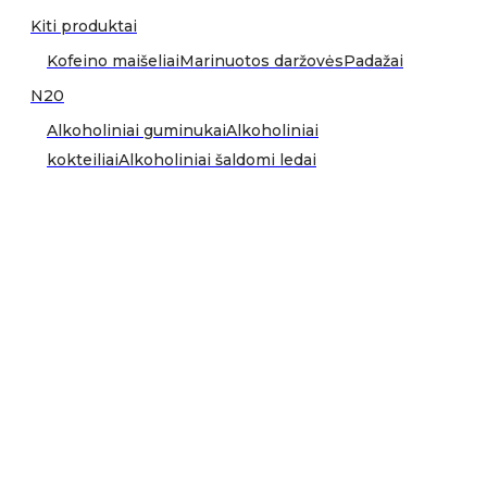
Kiti produktai
Kofeino maišeliai
Marinuotos daržovės
Padažai
N20
Alkoholiniai guminukai
Alkoholiniai
kokteiliai
Alkoholiniai šaldomi ledai