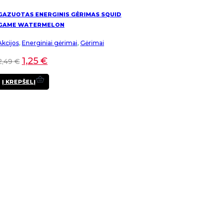
GAZUOTAS ENERGINIS GĖRIMAS SQUID
GAME WATERMELON
Akcijos
,
Energiniai gėrimai
,
Gėrimai
1,25
€
2,49
€
Į KREPŠELĮ