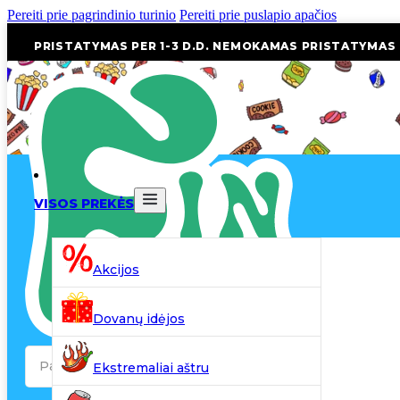
Pereiti prie pagrindinio turinio
Pereiti prie puslapio apačios
PRISTATYMAS PER 1-3 D.D. NEMOKAMAS PRISTATYMAS
VISOS PREKĖS
Akcijos
Dovanų idėjos
Search
Ekstremaliai aštru
...