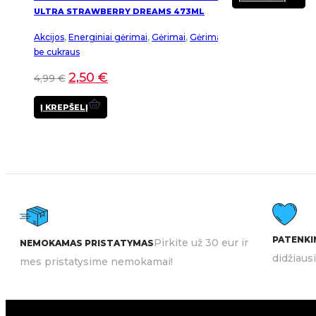
ULTRA STRAWBERRY DREAMS 473ML
Akcijos
,
Energiniai gėrimai
,
Gėrimai
,
Gėrimai
be cukraus
2,50
€
4,99
€
Į KREPŠELĮ
PATENKIN
Pirkite už 30 eur ir
NEMOKAMAS PRISTATYMAS
didžiaus
mes pristatysime nemokamai!