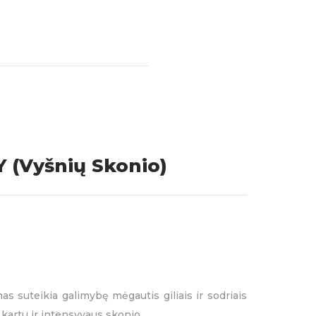
vyšnių sultys (2.4%), juodosios
 (Vyšnių Skonio)
rio citratas
as suteikia galimybę mėgautis giliais ir sodriais
t kartu ir intensyvaus skonio.