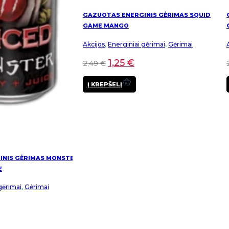
GAZUOTAS ENERGINIS GĖRIMAS SQUID
GAME MANGO
Akcijos
,
Energiniai gėrimai
,
Gėrimai
1,25
€
2,49
€
Į KREPŠELĮ
INIS GĖRIMAS MONSTER
E
gėrimai
,
Gėrimai