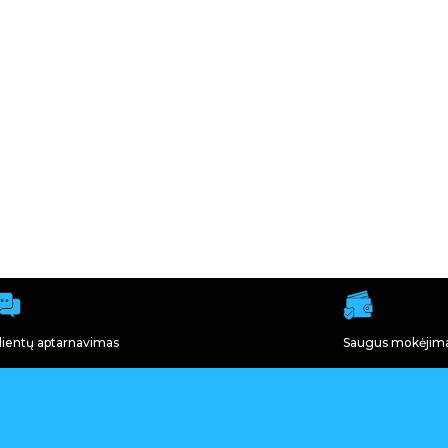
lientų aptarnavimas
Saugus mokėjim