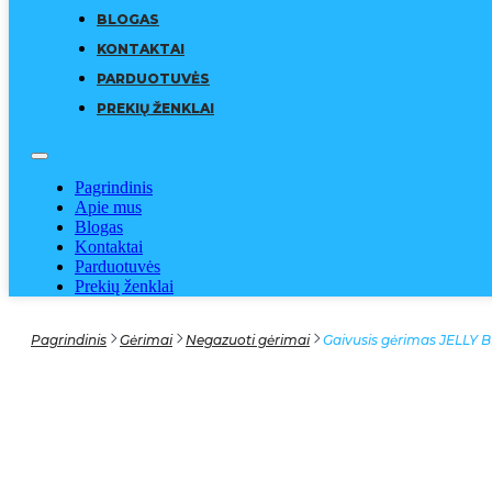
BLOGAS
KONTAKTAI
PARDUOTUVĖS
PREKIŲ ŽENKLAI
Pagrindinis
Apie mus
Blogas
Kontaktai
Parduotuvės
Prekių ženklai
Pagrindinis
Gėrimai
Negazuoti gėrimai
Gaivusis gėrimas JELLY B