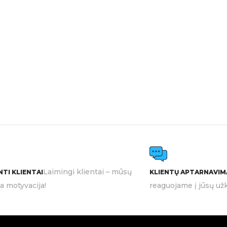
Laimingi klientai – mūsų
TI KLIENTAI
KLIENTŲ APTARNAVIM
ia motyvacija!
reaguojame į jūsų užk