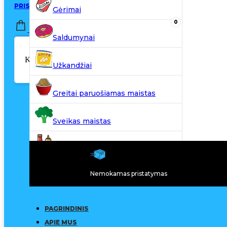
PRISIJUNGTI / REGISTRUOTIS
Gėrimai
0
0,00
€
Saldumynai
Krepšelyje nėra produktų.
Užkandžiai
Greitai paruošiamas maistas
Sveikas maistas
Kiti produktai
Nemokamas pristatymas
N20
PAGRINDINIS
APIE MUS