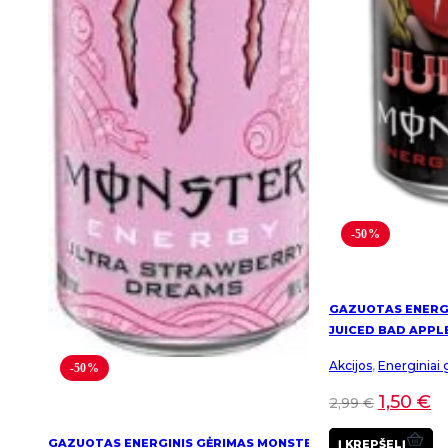
-50%
GAZUOTAS ENERG
JUICED BAD APPL
Akcijos
,
Energiniai 
-50%
1,50
€
2,99
€
GAZUOTAS ENERGINIS GĖRIMAS MONSTER
Į KREPŠELĮ