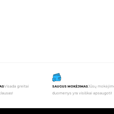
Visada greitai
Jūsų mokėjim
AS
SAUGUS MOKĖJIMAS
lausas!
duomenys yra visiškai apsaugoti!