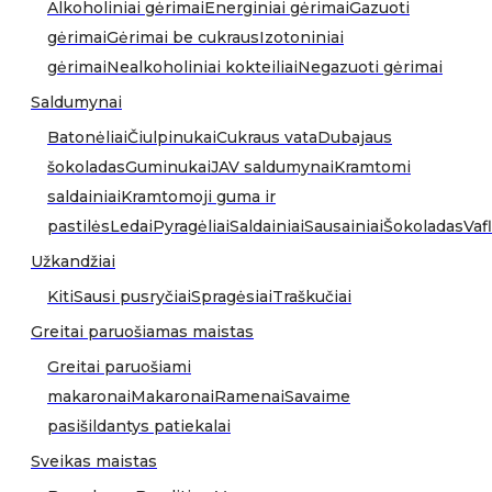
Alkoholiniai gėrimai
Energiniai gėrimai
Gazuoti
gėrimai
Gėrimai be cukraus
Izotoniniai
gėrimai
Nealkoholiniai kokteiliai
Negazuoti gėrimai
Saldumynai
Batonėliai
Čiulpinukai
Cukraus vata
Dubajaus
šokoladas
Guminukai
JAV saldumynai
Kramtomi
saldainiai
Kramtomoji guma ir
pastilės
Ledai
Pyragėliai
Saldainiai
Sausainiai
Šokoladas
Vafl
Užkandžiai
Kiti
Sausi pusryčiai
Spragėsiai
Traškučiai
Greitai paruošiamas maistas
Greitai paruošiami
makaronai
Makaronai
Ramenai
Savaime
pasišildantys patiekalai
Sveikas maistas