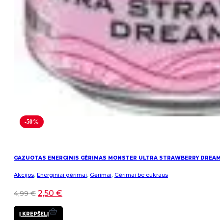
-50%
GAZUOTAS ENERGINIS GĖRIMAS MONSTER ULTRA STRAWBERRY DREA
Akcijos
,
Energiniai gėrimai
,
Gėrimai
,
Gėrimai be cukraus
2,50
€
4,99
€
Į KREPŠELĮ