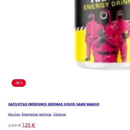
-50%
GAZUOTAS ENERGINIS GĖRIMAS SQUID GAME MANGO
Akcijos
,
Energiniai gėrimai
,
Gėrimai
1,25
€
2,49
€