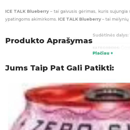
ICE TALK Blueberry
– tai gaivusis gėrimas, kuris sujungia
ypatingoms akimirkoms.
ICE TALK Blueberry
– tai mėlynių 
Sudėtinės dalys:
Produkto Aprašymas
Gėri
KATEGORIJOS:
Plačiau +
Jums Taip Pat Gali Patikti: