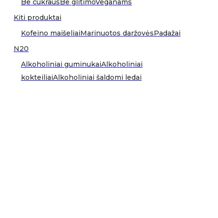
Be cukraus
Be glitimo
Veganams
Kiti produktai
Kofeino maišeliai
Marinuotos daržovės
Padažai
N20
Alkoholiniai guminukai
Alkoholiniai
kokteiliai
Alkoholiniai šaldomi ledai