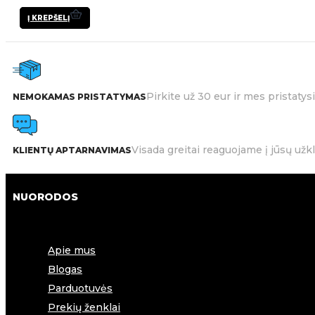
Į KREPŠELĮ
Pirkite už 30 eur ir mes pristat
NEMOKAMAS PRISTATYMAS
Visada greitai reaguojame į jūsų užk
KLIENTŲ APTARNAVIMAS
NUORODOS
Apie mus
Blogas
Parduotuvės
Prekių ženklai