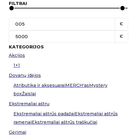
FILTRAI
€
€
KATEGORIJOS
Akcijos
1+1
Dovanų idėjos
Atributika ir aksesuarai
MERCH'as
Mystery
box
Žaislai
Ekstremaliai aštru
Ekstremaliai aštrūs padažai
Ekstremaliai aštrūs
ramenai
Ekstremaliai aštrūs traškučiai
Gėrimai