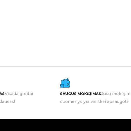
Visada greitai
Jūsų mokėjim
AS
SAUGUS MOKĖJIMAS
lausas!
duomenys yra visiškai apsaugoti!