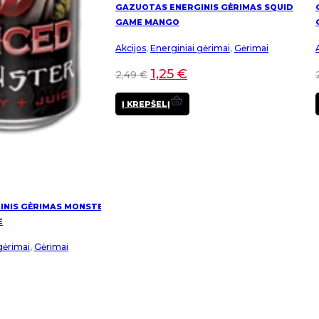
GAZUOTAS ENERGINIS GĖRIMAS SQUID
GAME MANGO
Akcijos
,
Energiniai gėrimai
,
Gėrimai
1,25
€
2,49
€
Į KREPŠELĮ
INIS GĖRIMAS MONSTER
E
gėrimai
,
Gėrimai