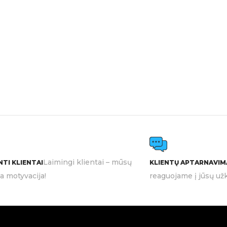
Laimingi klientai – mūsų
TI KLIENTAI
KLIENTŲ APTARNAVIM
ia motyvacija!
reaguojame į jūsų užk