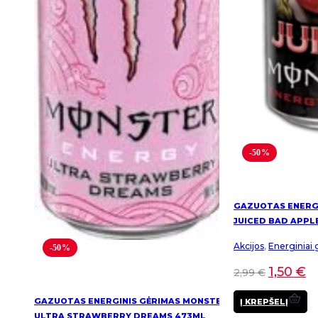
-50%
GAZUOTAS ENERG
JUICED BAD APPL
Akcijos
,
Energiniai 
-50%
1,50
€
2,99
€
GAZUOTAS ENERGINIS GĖRIMAS MONSTER
Į KREPŠELĮ
ULTRA STRAWBERRY DREAMS 473ML