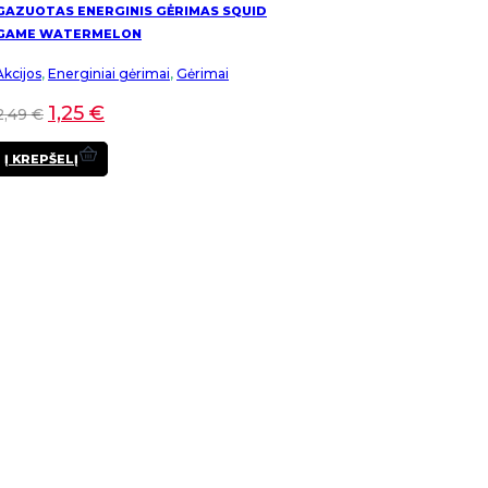
GAZUOTAS ENERGINIS GĖRIMAS SQUID
GAME WATERMELON
Akcijos
,
Energiniai gėrimai
,
Gėrimai
1,25
€
2,49
€
Į KREPŠELĮ