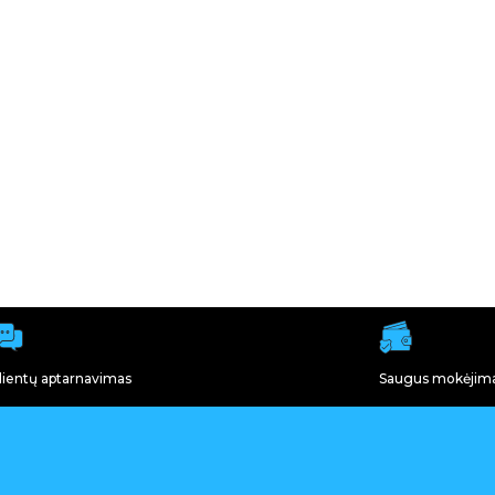
lientų aptarnavimas
Saugus mokėjim