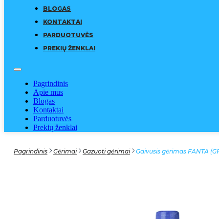
BLOGAS
KONTAKTAI
PARDUOTUVĖS
PREKIŲ ŽENKLAI
Pagrindinis
Apie mus
Blogas
Kontaktai
Parduotuvės
Prekių ženklai
Pagrindinis
Gėrimai
Gazuoti gėrimai
Gaivusis gėrimas FANTA (