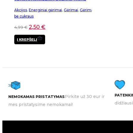
Akcijos
,
Energiniai gėrimai
,
Gėrimai
,
Gėrimai
be cukraus
2,50
€
4,99
€
Į KREPŠELĮ
PATENKIN
Pirkite už 30 eur ir
NEMOKAMAS PRISTATYMAS
didžiaus
mes pristatysime nemokamai!