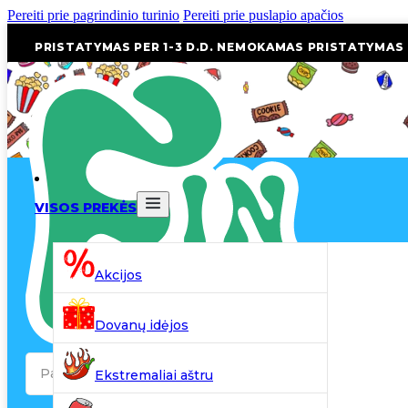
Pereiti prie pagrindinio turinio
Pereiti prie puslapio apačios
PRISTATYMAS PER 1-3 D.D. NEMOKAMAS PRISTATYMAS
VISOS PREKĖS
Akcijos
Dovanų idėjos
Search
Ekstremaliai aštru
...