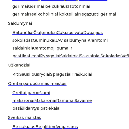
gėrimai
Gėrimai be cukraus
Izotoniniai
gėrimai
Nealkoholiniai kokteiliai
Negazuoti gėrimai
Saldumynai
Batonėliai
Čiulpinukai
Cukraus vata
Dubajaus
šokoladas
Guminukai
JAV saldumynai
Kramtomi
saldainiai
Kramtomoji guma ir
pastilės
Ledai
Pyragėliai
Saldainiai
Sausainiai
Šokoladas
Vafl
Užkandžiai
Kiti
Sausi pusryčiai
Spragėsiai
Traškučiai
Greitai paruošiamas maistas
Greitai paruošiami
makaronai
Makaronai
Ramenai
Savaime
pasišildantys patiekalai
Sveikas maistas
Be cukraus
Be glitimo
Veganams