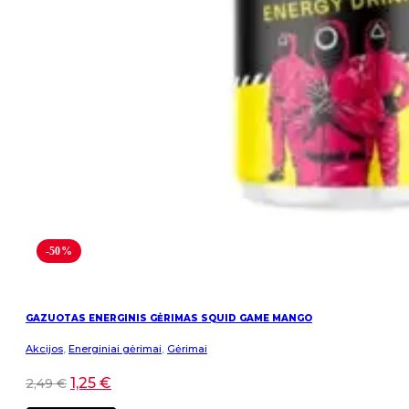
-50%
GAZUOTAS ENERGINIS GĖRIMAS SQUID GAME MANGO
Akcijos
,
Energiniai gėrimai
,
Gėrimai
1,25
€
2,49
€