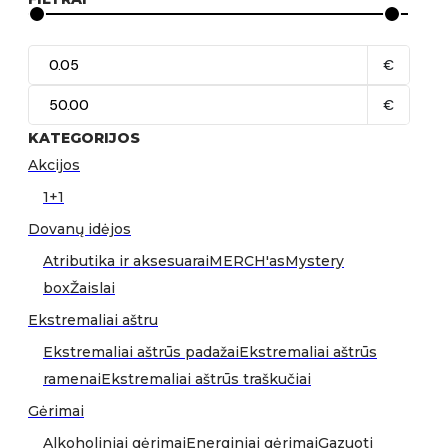
€
€
KATEGORIJOS
Akcijos
1+1
Dovanų idėjos
Atributika ir aksesuarai
MERCH'as
Mystery
box
Žaislai
Ekstremaliai aštru
Ekstremaliai aštrūs padažai
Ekstremaliai aštrūs
ramenai
Ekstremaliai aštrūs traškučiai
Gėrimai
Alkoholiniai gėrimai
Energiniai gėrimai
Gazuoti