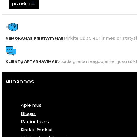
Į KREPŠELĮ
Pirkite už 30 eur ir mes pristat
NEMOKAMAS PRISTATYMAS
Visada greitai reaguojame į jūsų užk
KLIENTŲ APTARNAVIMAS
NUORODOS
Apie mus
Blogas
Parduotuvės
Prekių ženklai