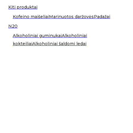
Kiti produktai
Kofeino maišeliai
Marinuotos daržovės
Padažai
N20
Alkoholiniai guminukai
Alkoholiniai
kokteiliai
Alkoholiniai šaldomi ledai