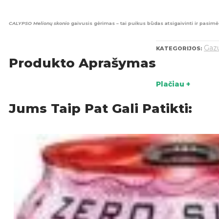
CALYPSO Melionų skonio
gaivusis gėrimas – tai puikus būdas atsigaivinti ir pasimėg
Gazu
KATEGORIJOS:
Produkto Aprašymas
Plačiau +
Jums Taip Pat Gali Patikti: