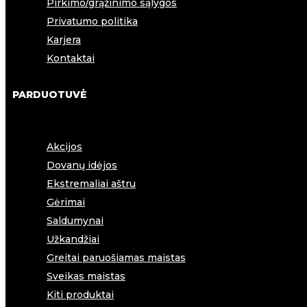
Pirkimo/grąžinimo sąlygos
Privatumo politika
Karjera
Kontaktai
PARDUOTUVĖ
Akcijos
Dovanų idėjos
Ekstremaliai aštru
Gėrimai
Saldumynai
Užkandžiai
Greitai paruošiamas maistas
Sveikas maistas
Kiti produktai