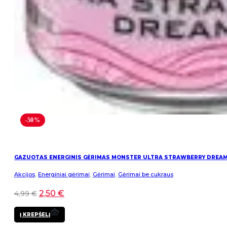
-50%
GAZUOTAS ENERGINIS GĖRIMAS MONSTER ULTRA STRAWBERRY DREA
Akcijos
,
Energiniai gėrimai
,
Gėrimai
,
Gėrimai be cukraus
2,50
€
4,99
€
Į KREPŠELĮ