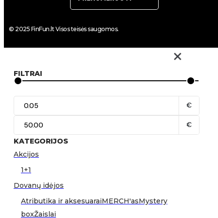
© 2025 FinFun.lt Visos teisės saugomos.
FILTRAI
€
€
KATEGORIJOS
Akcijos
1+1
Dovanų idėjos
Atributika ir aksesuarai
MERCH'as
Mystery
box
Žaislai