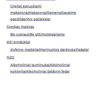
Greitai paruošiami
makaronai
Makaronai
Ramenai
Savaime
pasišildantys patiekalai
Sveikas maistas
Be cukraus
Be glitimo
Veganams
Kiti produktai
Kofeino maišeliai
Marinuotos daržovės
Padažai
N20
Alkoholiniai guminukai
Alkoholiniai
kokteiliai
Alkoholiniai šaldomi ledai