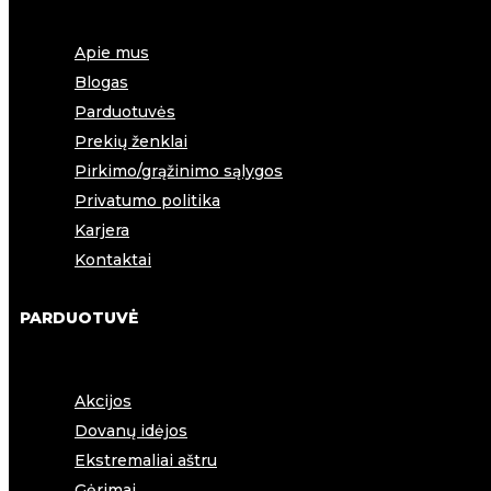
Apie mus
Blogas
Parduotuvės
Prekių ženklai
Pirkimo/grąžinimo sąlygos
Privatumo politika
Karjera
Kontaktai
PARDUOTUVĖ
Akcijos
Dovanų idėjos
Ekstremaliai aštru
Gėrimai