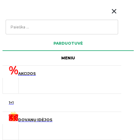
Search
...
PARDUOTUVĖ
MENIU
AKCIJOS
1+1
DOVANŲ IDĖJOS