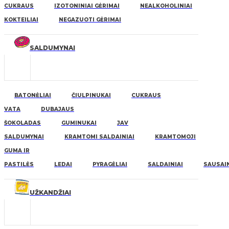
CUKRAUS
IZOTONINIAI GĖRIMAI
NEALKOHOLINIAI
KOKTEILIAI
NEGAZUOTI GĖRIMAI
SALDUMYNAI
BATONĖLIAI
ČIULPINUKAI
CUKRAUS
VATA
DUBAJAUS
ŠOKOLADAS
GUMINUKAI
JAV
SALDUMYNAI
KRAMTOMI SALDAINIAI
KRAMTOMOJI
GUMA IR
PASTILĖS
LEDAI
PYRAGĖLIAI
SALDAINIAI
SAUSAIN
UŽKANDŽIAI