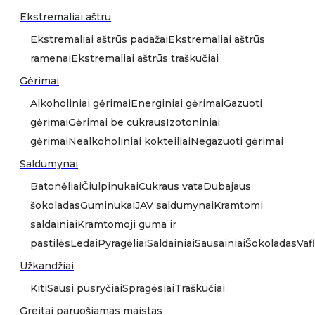
Ekstremaliai aštru
Ekstremaliai aštrūs padažai
Ekstremaliai aštrūs
ramenai
Ekstremaliai aštrūs traškučiai
Gėrimai
Alkoholiniai gėrimai
Energiniai gėrimai
Gazuoti
gėrimai
Gėrimai be cukraus
Izotoniniai
gėrimai
Nealkoholiniai kokteiliai
Negazuoti gėrimai
Saldumynai
Batonėliai
Čiulpinukai
Cukraus vata
Dubajaus
šokoladas
Guminukai
JAV saldumynai
Kramtomi
saldainiai
Kramtomoji guma ir
pastilės
Ledai
Pyragėliai
Saldainiai
Sausainiai
Šokoladas
Vafl
Užkandžiai
Kiti
Sausi pusryčiai
Spragėsiai
Traškučiai
Greitai paruošiamas maistas