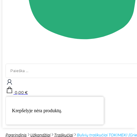
Search
...
0,00
€
Krepšelyje nėra produktų.
Pagrindinis
Užkandžiai
Traškučiai
Bulvių traškučiai TOKIMEKI (Grie