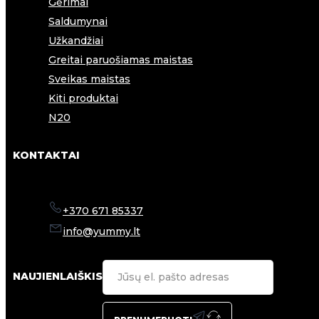
Gėrimai
Saldumynai
Užkandžiai
Greitai paruošiamas maistas
Sveikas maistas
Kiti produktai
N20
KONTAKTAI
+370 671 85337
info@yummy.lt
NAUJIENLAIŠKIS