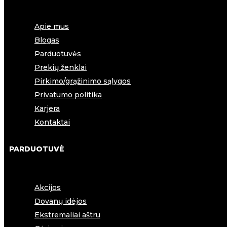
Apie mus
Blogas
Parduotuvės
Prekių ženklai
Pirkimo/grąžinimo sąlygos
Privatumo politika
Karjera
Kontaktai
PARDUOTUVĖ
Akcijos
Dovanų idėjos
Ekstremaliai aštru