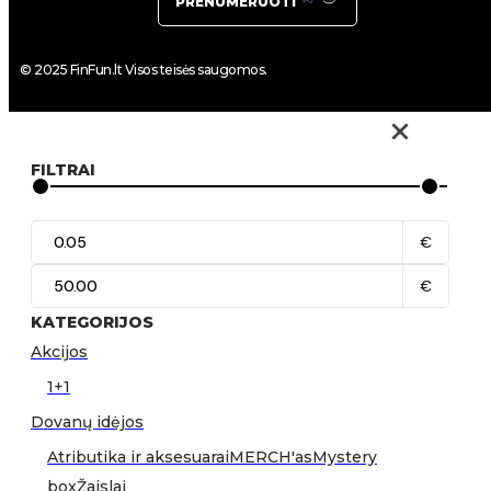
PRENUMERUOTI
© 2025 FinFun.lt Visos teisės saugomos.
FILTRAI
€
€
KATEGORIJOS
Akcijos
1+1
Dovanų idėjos
Atributika ir aksesuarai
MERCH'as
Mystery
box
Žaislai