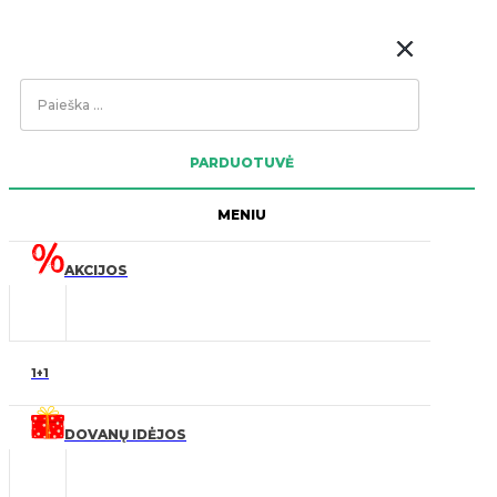
Search
...
PARDUOTUVĖ
MENIU
AKCIJOS
1+1
DOVANŲ IDĖJOS