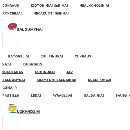
CUKRAUS
IZOTONINIAI GĖRIMAI
NEALKOHOLINIAI
KOKTEILIAI
NEGAZUOTI GĖRIMAI
SALDUMYNAI
BATONĖLIAI
ČIULPINUKAI
CUKRAUS
VATA
DUBAJAUS
ŠOKOLADAS
GUMINUKAI
JAV
SALDUMYNAI
KRAMTOMI SALDAINIAI
KRAMTOMOJI
GUMA IR
PASTILĖS
LEDAI
PYRAGĖLIAI
SALDAINIAI
SAUSAIN
UŽKANDŽIAI