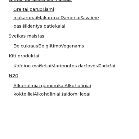
Greitai paruošiami
makaronai
Makaronai
Ramenai
Savaime
pasišildantys patiekalai
Sveikas maistas
Be cukraus
Be glitimo
Veganams
Kiti produktai
Kofeino maišeliai
Marinuotos daržovės
Padažai
N20
Alkoholiniai guminukai
Alkoholiniai
kokteiliai
Alkoholiniai šaldomi ledai