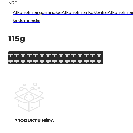
N20
Alkoholiniai guminukai
Alkoholiniai kokteiliai
Alkoholiniai
šaldomi ledai
115g
PRODUKTŲ NĖRA