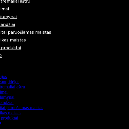
tremaliai aštru
imai
dumynai
andžiai
itai paruošiamas maistas
ikas maistas
i produktai
0
ijos
anų idėjos
remaliai aštru
imai
dumynai
andžiai
itai paruošiamas maistas
ikas maistas
i produktai
0