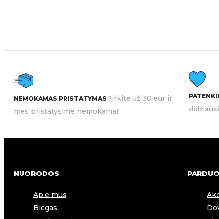
PATENKIN
Pirkite už 30 eur ir
NEMOKAMAS PRISTATYMAS
didžiaus
mes pristatysime nemokamai!
NUORODOS
PARDUO
Apie mus
Akc
Blogas
Dov