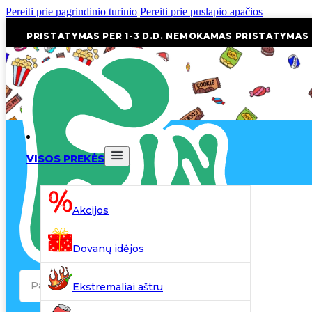
Pereiti prie pagrindinio turinio
Pereiti prie puslapio apačios
PRISTATYMAS PER 1-3 D.D. NEMOKAMAS PRISTATYMAS
VISOS PREKĖS
Akcijos
Dovanų idėjos
Search
Ekstremaliai aštru
...