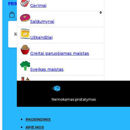
PRISIJUNGTI / REGISTRUOTIS
Gėrimai
0
0,00
€
Saldumynai
Krepšelyje nėra produktų.
Užkandžiai
Greitai paruošiamas maistas
Sveikas maistas
Kiti produktai
Nemokamas pristatymas
N20
PAGRINDINIS
APIE MUS