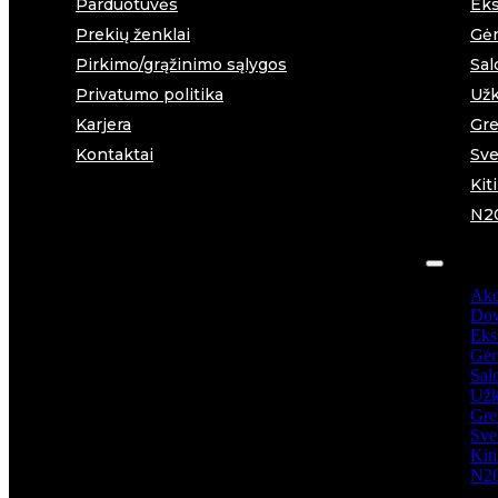
Parduotuvės
Eks
Prekių ženklai
Gėr
Pirkimo/grąžinimo sąlygos
Sal
Privatumo politika
Užk
Karjera
Gre
Kontaktai
Sve
Kit
N2
Akc
Dov
Ekst
Gėr
Sal
Užk
Gre
Sve
Kit
N2