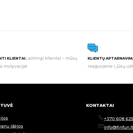
Laimingi klientai – mūsų
TI KLIENTAI
KLIENTŲ APTARNAVIM
ia motyvacija!
reaguojame į jūsų užk
TUVĖ
KONTAKTAI
ijos
+370 608 625
anų idėjos
info@finfun.l