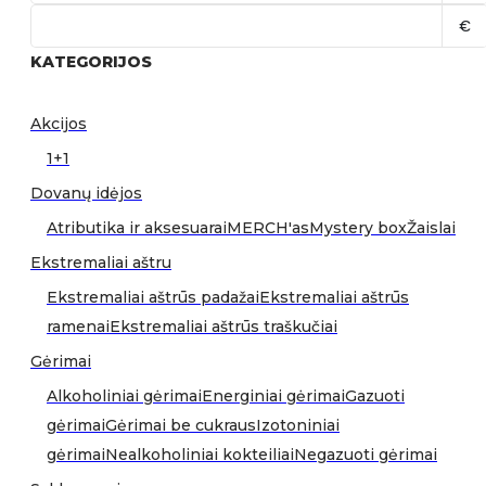
€
KATEGORIJOS
Akcijos
1+1
Dovanų idėjos
Atributika ir aksesuarai
MERCH'as
Mystery box
Žaislai
Ekstremaliai aštru
Ekstremaliai aštrūs padažai
Ekstremaliai aštrūs
ramenai
Ekstremaliai aštrūs traškučiai
Gėrimai
Alkoholiniai gėrimai
Energiniai gėrimai
Gazuoti
gėrimai
Gėrimai be cukraus
Izotoniniai
gėrimai
Nealkoholiniai kokteiliai
Negazuoti gėrimai