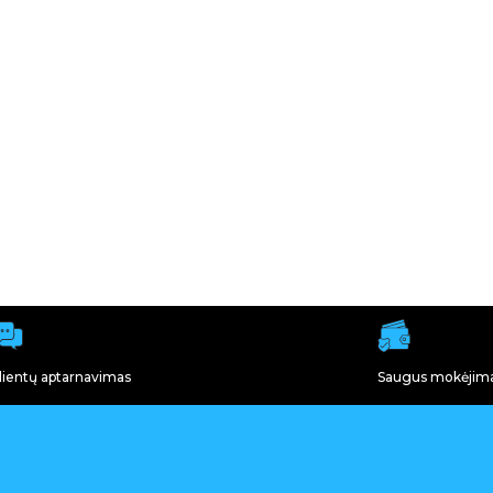
lientų aptarnavimas
Saugus mokėjim