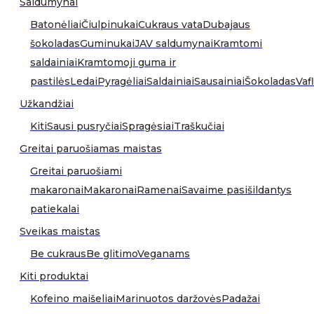
Saldumynai
Batonėliai
Čiulpinukai
Cukraus vata
Dubajaus
šokoladas
Guminukai
JAV saldumynai
Kramtomi
saldainiai
Kramtomoji guma ir
pastilės
Ledai
Pyragėliai
Saldainiai
Sausainiai
Šokoladas
Vafl
Užkandžiai
Kiti
Sausi pusryčiai
Spragėsiai
Traškučiai
Greitai paruošiamas maistas
Greitai paruošiami
makaronai
Makaronai
Ramenai
Savaime pasišildantys
patiekalai
Sveikas maistas
Be cukraus
Be glitimo
Veganams
Kiti produktai
Kofeino maišeliai
Marinuotos daržovės
Padažai