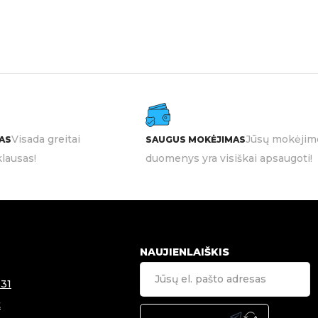
Visada greitai
Jūsų mokėjim
AS
SAUGUS MOKĖJIMAS
lausas!
duomenys yra visiškai apsaugoti!
NAUJIENLAIŠKIS
31
t