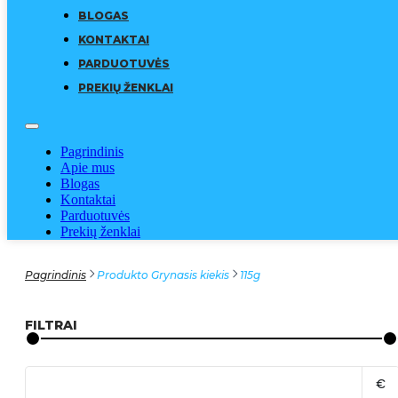
BLOGAS
KONTAKTAI
PARDUOTUVĖS
PREKIŲ ŽENKLAI
Pagrindinis
Apie mus
Blogas
Kontaktai
Parduotuvės
Prekių ženklai
Pagrindinis
Produkto Grynasis kiekis
115g
FILTRAI
€