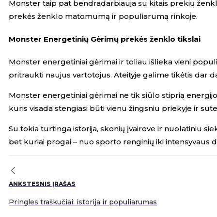
Monster taip pat bendradarbiauja su kitais prekių ženkla
prekės ženklo matomumą ir populiarumą rinkoje.
Monster Energetinių Gėrimų prekės ženklo tikslai
Monster energetiniai gėrimai ir toliau išlieka vieni popu
pritraukti naujus vartotojus. Ateityje galime tikėtis da
Monster energetiniai gėrimai ne tik siūlo stiprią energijo
kuris visada stengiasi būti vienu žingsniu priekyje ir sute
Su tokia turtinga istorija, skonių įvairove ir nuolatiniu 
bet kuriai progai – nuo sporto renginių iki intensyvaus 
ANKSTESNIS ĮRAŠAS
Pringles traškučiai: istorija ir populiarumas