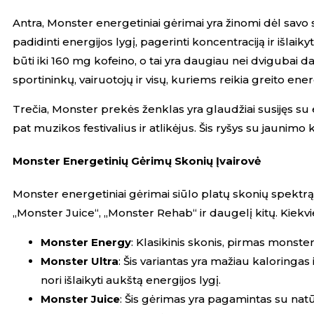
Antra, Monster energetiniai gėrimai yra žinomi dėl savo 
padidinti energijos lygį, pagerinti koncentraciją ir išla
būti iki 160 mg kofeino, o tai yra daugiau nei dvigubai 
sportininkų, vairuotojų ir visų, kuriems reikia greito energ
Trečia, Monster prekės ženklas yra glaudžiai susijęs su
pat muzikos festivalius ir atlikėjus. Šis ryšys su jauni
Monster Energetinių Gėrimų Skonių Įvairovė
Monster energetiniai gėrimai siūlo platų skonių spektrą,
„Monster Juice“, „Monster Rehab“ ir daugelį kitų. Kiekvi
Monster Energy
: Klasikinis skonis,
pirmas monster
Monster Ultra
: Šis variantas yra mažiau kaloringas 
nori išlaikyti aukštą energijos lygį.
Monster Juice
: Šis gėrimas yra pagamintas su natūr