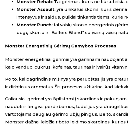
Monster Rehab
: Tai gėrimas, kuris ne tik suteikia 
Monster Assault:
yra unikalus skonis, kuris derina 
intensyvus ir saldus, puikiai tinkantis tiems, kurie 
Monster Punch:
tai vaisių skonio energerinis
gėrima
uogų skoniu ir „Ballers Blend“ su įvairių vaisių na
Monster Energetinių Gėrimų Gamybos Procesas
Monster energetiniai gėrimai yra gaminami naudojant a
kaip vanduo, cukrus, kofeinas, taurinas ir įvairūs vitami
Po to, kai pagrindinis mišinys yra paruoštas, jis yra pra
ir dirbtinius aromatus. Šis procesas užtikrina, kad kiekvi
Galiausiai, gėrimai yra išpilstomi į skardines ir pakuojam
naudoti ir lengvai perdirbamos, todėl jos yra draugiškos
vartotojams daugiau gėrimo už jų pinigus. Be to, skardi
Monster dažnai leidžia riboto leidimo skardines, kurios 