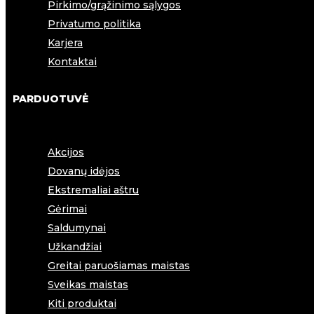
Pirkimo/grąžinimo sąlygos
Privatumo politika
Karjera
Kontaktai
PARDUOTUVĖ
Akcijos
Dovanų idėjos
Ekstremaliai aštru
Gėrimai
Saldumynai
Užkandžiai
Greitai paruošiamas maistas
Sveikas maistas
Kiti produktai