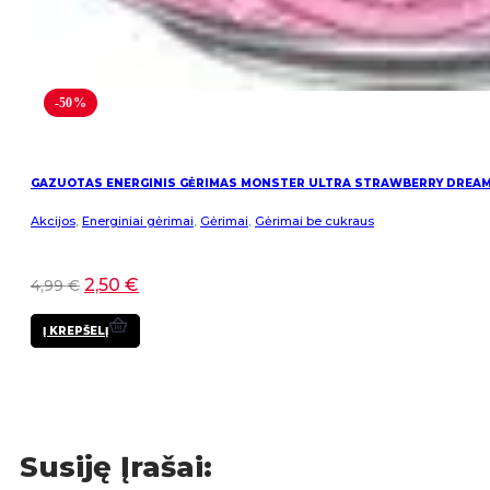
-50%
GAZUOTAS ENERGINIS GĖRIMAS MONSTER ULTRA STRAWBERRY DREA
Akcijos
,
Energiniai gėrimai
,
Gėrimai
,
Gėrimai be cukraus
2,50
€
4,99
€
Į KREPŠELĮ
Susiję Įrašai: