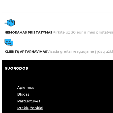
Pirkite už 30 eur ir mes pristat
NEMOKAMAS PRISTATYMAS
Visada greitai reaguojame į jūsų užk
KLIENTŲ APTARNAVIMAS
NUORODOS
Apie mus
Blogas
Parduotuvės
Prekių ženklai