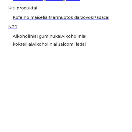
Kiti produktai
Kofeino maišeliai
Marinuotos daržovės
Padažai
N20
Alkoholiniai guminukai
Alkoholiniai
kokteiliai
Alkoholiniai šaldomi ledai