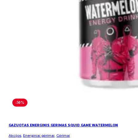
-50%
GAZUOTAS ENERGINIS GĖRIMAS SQUID GAME WATERMELON
Akcijos
,
Energiniai gėrimai
,
Gėrimai