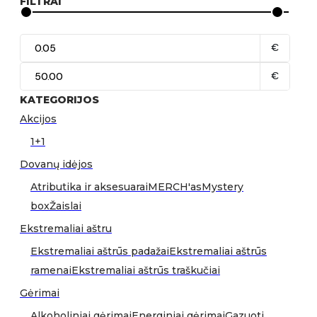
FILTRAI
€
€
KATEGORIJOS
Akcijos
1+1
Dovanų idėjos
Atributika ir aksesuarai
MERCH'as
Mystery
box
Žaislai
Ekstremaliai aštru
Ekstremaliai aštrūs padažai
Ekstremaliai aštrūs
ramenai
Ekstremaliai aštrūs traškučiai
Gėrimai
Alkoholiniai gėrimai
Energiniai gėrimai
Gazuoti