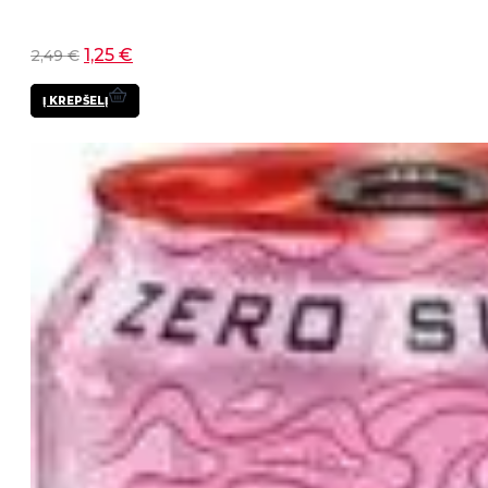
1,25
€
2,49
€
Į KREPŠELĮ