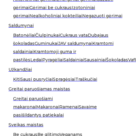
gėrimai
Gėrimai be cukraus
Izotoniniai
gėrimai
Nealkoholiniai kokteiliai
Negazuoti gėrimai
Saldumynai
Batonėliai
Čiulpinukai
Cukraus vata
Dubajaus
šokoladas
Guminukai
JAV saldumynai
Kramtomi
saldainiai
Kramtomoji guma ir
pastilės
Ledai
Pyragėliai
Saldainiai
Sausainiai
Šokoladas
Vafl
Užkandžiai
Kiti
Sausi pusryčiai
Spragėsiai
Traškučiai
Greitai paruošiamas maistas
Greitai paruošiami
makaronai
Makaronai
Ramenai
Savaime
pasišildantys patiekalai
Sveikas maistas
Be cukraus
Be glitimo
Veganams